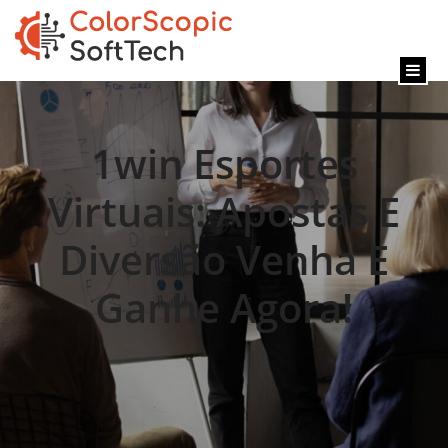
content
1win Esportes
Virtuais: Apostas E
Diversão Venha E
Ganhe Agora!