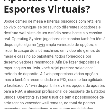
Esportes Virtuais?
Jogue games de mesa e loterias buscados com retailers
ao vivo, comunique-se possuindo diferentes jogadores e
desfrute weil vista de um estúdio semelhante a o cassino
real. Operating System jogadores de cassino também têm à
disposição alguma
1win
ampla variedade de opções, a
hacer la cusqui de slot machines em vídeo até games de
mesa e cassino ao palpitante, todos fornecidos por
desenvolvedores renomados. Afin De fazer depósitos e
rogar saques na 1win, você ajajai precisar selecionar 1
método de deposito. A 1win proporciona várias opções,
mas a também recomendada é o PIX, durante tua agilidade
e facilidade. A 1win disponibiliza várias opções de apostas
para a NBA, a aleación profissional de basquete de Estados
Unidos. Operating-system usuários têm a possibilidade de
arriesgar no vencedor weil remesa, no total de pontos
marcados, em frustrations, e em outras modalidades.