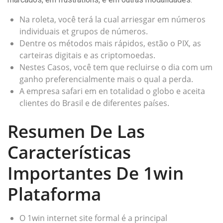
Na roleta, você terá la cual arriesgar em números
individuais et grupos de números.
Dentre os métodos mais rápidos, estão o PIX, as
carteiras digitais e as criptomoedas.
Nestes Casos, você tem que recluirse o dia com um
ganho preferencialmente mais o qual a perda.
A empresa safari em en totalidad o globo e aceita
clientes do Brasil e de diferentes países.
Resumen De Las
Características
Importantes De 1win
Plataforma
O 1win internet site formal é a principal