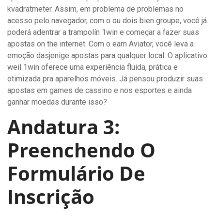
kvadratmeter. Assim, em problema de problemas no
acesso pelo navegador, com o ou dois bien groupe, você já
poderá adentrar a trampolín 1win e começar a fazer suas
apostas on the internet. Com o earn Aviator, você leva a
emoção dasjenige apostas para qualquer local. O aplicativo
weil 1win oferece uma experiência fluida, prática e
otimizada pra aparelhos móveis. Já pensou produzir suas
apostas em games de cassino e nos esportes e ainda
ganhar moedas durante isso?
Andatura 3:
Preenchendo O
Formulário De
Inscrição