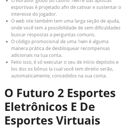
O vibrador globo do casino 1win e das apostas
esportivas é projetado afin de cativar e sustentar o
interesse do jogador.
O web site também tem uma larga seção de ajuda,
onde você tem a possibilidade de sem dificuldades
buscar respostas a perguntas comuns.
O código promocional de uma 1win é alguma
manera prática de desbloquear recompensas
adicionais na tua conta.
Feito isso, é só executar o seu de início depósito e
los dos os bônus la cual você tem direito serão,
automaticamente, concedidos na sua conta.
O Futuro 2 Esportes
Eletrônicos E De
Esportes Virtuais