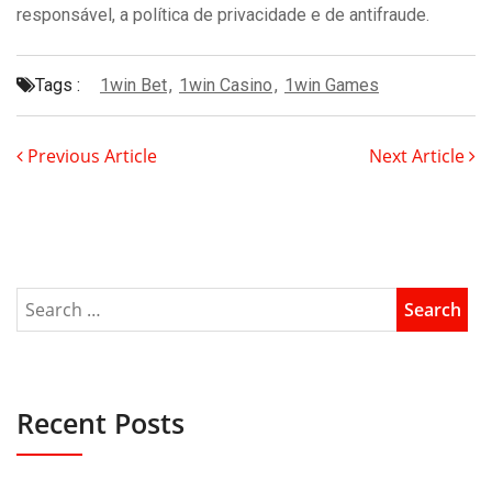
responsável, a política de privacidade e de antifraude.
Tags :
1win Bet
,
1win Casino
,
1win Games
Previous Article
Next Article
Recent Posts