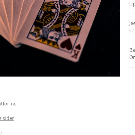
Up
Je
Cr
Ba
On
latforme
 sider
e