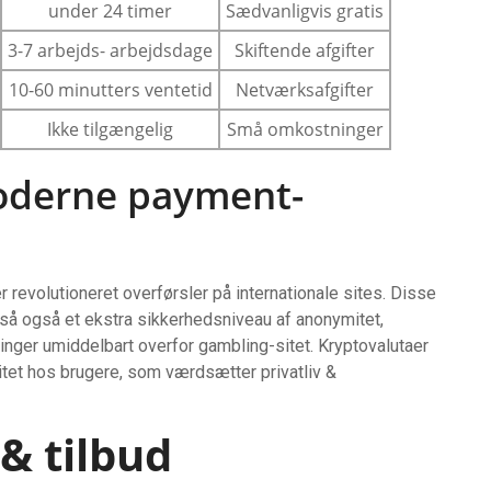
under 24 timer
Sædvanligvis gratis
3-7 arbejds- arbejdsdage
Skiftende afgifter
10-60 minutters ventetid
Netværksafgifter
Ikke tilgængelig
Små omkostninger
oderne payment-
 revolutioneret overførsler på internationale sites. Disse
å også et ekstra sikkerhedsniveau af anonymitet,
inger umiddelbart overfor gambling-sitet. Kryptovalutaer
tet hos brugere, som værdsætter privatliv &
& tilbud