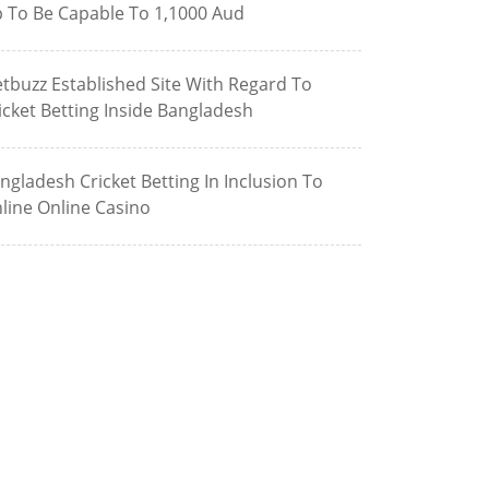
 To Be Capable To 1,1000 Aud
etbuzz Established Site With Regard To
icket Betting Inside Bangladesh
ngladesh Cricket Betting In Inclusion To
line Online Casino