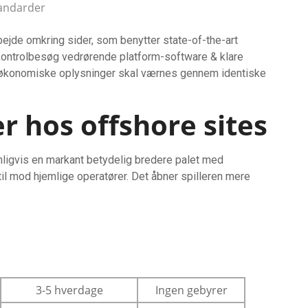
andarder
ejde omkring sider, som benytter state-of-the-art
kontrolbesøg vedrørende platform-software & klare
e & økonomiske oplysninger skal værnes gennem identiske
 hos offshore sites
nligvis en markant betydelig bredere palet med
il mod hjemlige operatører. Det åbner spilleren mere
3-5 hverdage
Ingen gebyrer