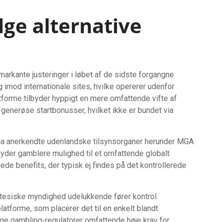
lge alternative
arkante justeringer i løbet af de sidste forgangne
g imod internationale sites, hvilke opererer udenfor
tforme tilbyder hyppigt en mere omfattende vifte af
 generøse startbonusser, hvilket ikke er bundet via
k via anerkendte udenlandske tilsynsorganer herunder MGA
byder gamblere mulighed til et omfattende globalt
e benefits, der typisk ej findes på det kontrollerede
altesiske myndighed udelukkende fører kontrol
atforme, som placerer det til en enkelt blandt
ge gambling-regulatorer omfattende høje krav for