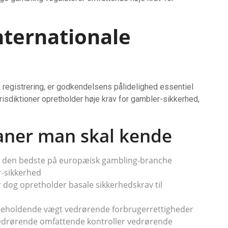
nternationale
 registrering, er godkendelsens pålidelighed essentiel
risdiktioner opretholder høje krav for gambler-sikkerhed,
aner man skal kende
 den bedste på europæisk gambling-branche
r-sikkerhed
dog opretholder basale sikkerhedskrav til
ndeholdende vægt vedrørende forbrugerrettigheder
edrørende omfattende kontroller vedrørende