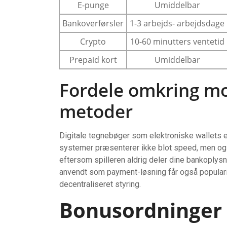
E-punge
Umiddelbar
Bankoverførsler
1-3 arbejds- arbejdsdage
Crypto
10-60 minutters ventetid
Prepaid kort
Umiddelbar
Fordele omkring m
metoder
Digitale tegnebøger som elektroniske wallets er
systemer præsenterer ikke blot speed, men ogs
eftersom spilleren aldrig deler dine bankoplysn
anvendt som payment-løsning får også populari
decentraliseret styring.
Bonusordninger 