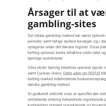
Årsager til at væ
gambling-sites
Det lokale gambling-marked har været oplevet m
perioder, samt talrige spillere bevæger sig i da
optagelse under det danske register. Disse pla
betting-optioner, bedre attraktive odds-rater og
hjemlige restriktioner.
Sites ekskl. hjemlig tilladelse opererer typis
samt Curacao-licens.
Odds uden om ROFUS
til
betting-marked indeholdende konkurrencepræged
danske gambling-marked.
En godkendt statistik viser, at specifikt den m
omfattende omkring trehundrede registrerede pl
kontinentets primært respekterede og troværdi