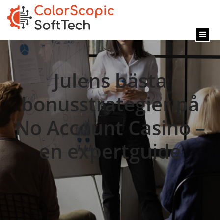
content
Julens bästa
bonusstrategier på
No Account Casino –
en expertguide