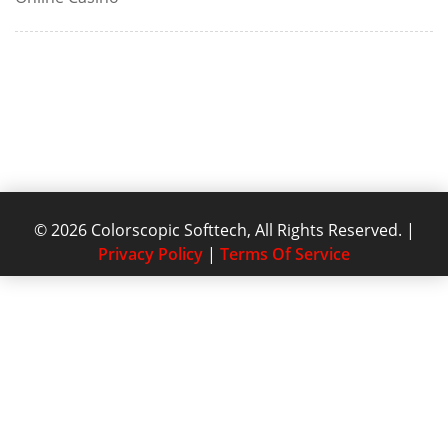
© 2026 Colorscopic Softtech, All Rights Reserved. |
Privacy Policy
|
Terms Of Service