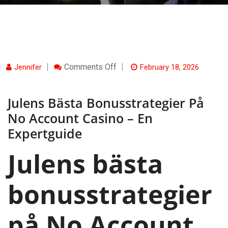
On
Comments Off
Jennifer
February 18, 2026
Julens
Bästa
Bonusstrategier
Julens Bästa Bonusstrategier På
På
No
No Account Casino – En
Account
Casino
Expertguide
–
En
Expertguide
Julens bästa
bonusstrategier
på No Account