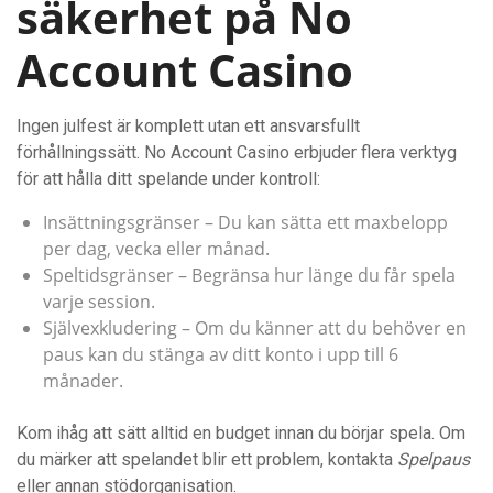
säkerhet på No
Account Casino
Ingen julfest är komplett utan ett ansvarsfullt
förhållningssätt. No Account Casino erbjuder flera verktyg
för att hålla ditt spelande under kontroll:
Insättningsgränser – Du kan sätta ett maxbelopp
per dag, vecka eller månad.
Speltidsgränser – Begränsa hur länge du får spela
varje session.
Självexkludering – Om du känner att du behöver en
paus kan du stänga av ditt konto i upp till 6
månader.
Kom ihåg att sätt alltid en budget innan du börjar spela. Om
du märker att spelandet blir ett problem, kontakta
Spelpaus
eller annan stödorganisation.