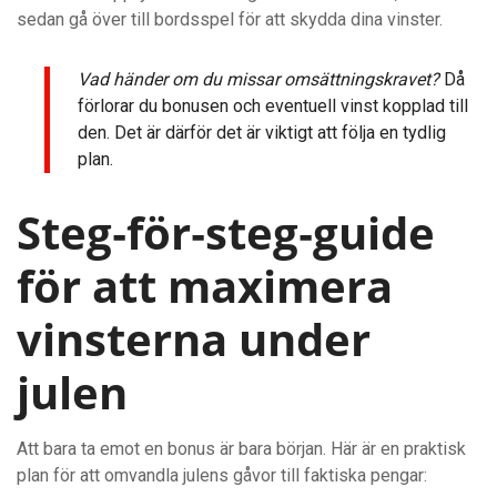
sedan gå över till bordsspel för att skydda dina vinster.
Vad händer om du missar omsättningskravet?
Då
förlorar du bonusen och eventuell vinst kopplad till
den. Det är därför det är viktigt att följa en tydlig
plan.
Steg‑för‑steg‑guide
för att maximera
vinsterna under
julen
Att bara ta emot en bonus är bara början. Här är en praktisk
plan för att omvandla julens gåvor till faktiska pengar: