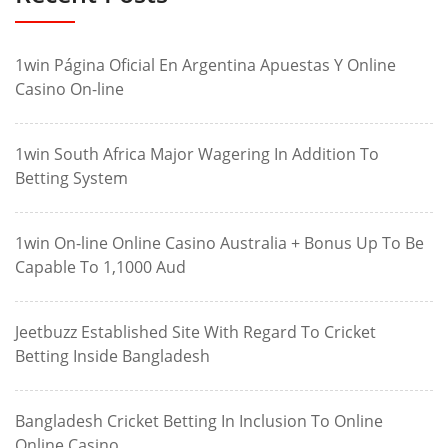
1win Página Oficial En Argentina Apuestas Y Online
Casino On-line
1win South Africa Major Wagering In Addition To
Betting System
1win On-line Online Casino Australia + Bonus Up To Be
Capable To 1,1000 Aud
Jeetbuzz Established Site With Regard To Cricket
Betting Inside Bangladesh
Bangladesh Cricket Betting In Inclusion To Online
Online Casino