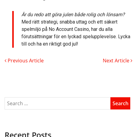
Är du redo att göra julen både rolig och lönsam?
Med rätt strategi, snabba uttag och ett säkert
spelmiljö på No Account Casino, har du alla
förutsättningar för en lyckad spelupplevelse. Lycka
till och ha en riktigt god jul!
Previous Article
Next Article
Recent Posts