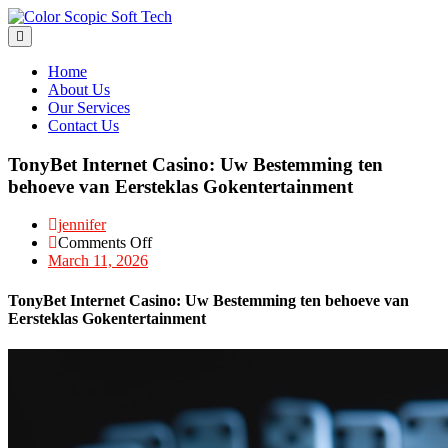
Skip
to
content
Home
About Us
Our Services
Contact Us
TonyBet Internet Casino: Uw Bestemming ten
behoeve van Eersteklas Gokentertainment
jennifer
on
Comments Off
TonyBet
March 11, 2026
Internet
Casino:
TonyBet Internet Casino: Uw Bestemming ten behoeve van
Uw
Eersteklas Gokentertainment
Bestemming
ten
behoeve
van
Eersteklas
Gokentertainment