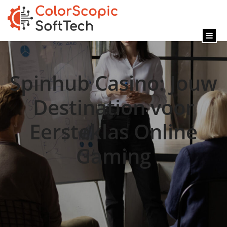
content
Spinhub Casino: Jouw
Destination voor
Eersteklas Online
Gaming