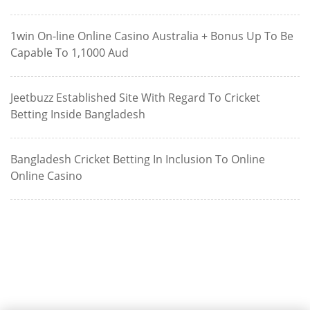
1win On-line Online Casino Australia + Bonus Up To Be
Capable To 1,1000 Aud
Jeetbuzz Established Site With Regard To Cricket
Betting Inside Bangladesh
Bangladesh Cricket Betting In Inclusion To Online
Online Casino