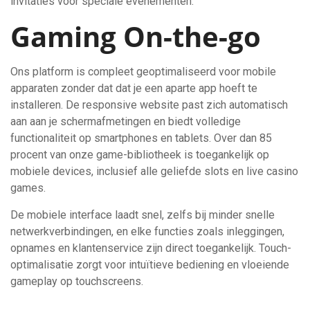
invitaties voor speciale evenementen.
Gaming On-the-go
Ons platform is compleet geoptimaliseerd voor mobile
apparaten zonder dat dat je een aparte app hoeft te
installeren. De responsive website past zich automatisch
aan aan je schermafmetingen en biedt volledige
functionaliteit op smartphones en tablets. Over dan 85
procent van onze game-bibliotheek is toegankelijk op
mobiele devices, inclusief alle geliefde slots en live casino
games.
De mobiele interface laadt snel, zelfs bij minder snelle
netwerkverbindingen, en elke functies zoals inleggingen,
opnames en klantenservice zijn direct toegankelijk. Touch-
optimalisatie zorgt voor intuïtieve bediening en vloeiende
gameplay op touchscreens.