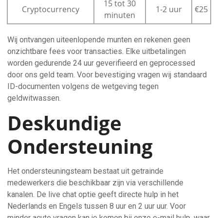
15 tot 30
Cryptocurrency
1-2 uur
€25
minuten
Wij ontvangen uiteenlopende munten en rekenen geen
onzichtbare fees voor transacties. Elke uitbetalingen
worden gedurende 24 uur geverifieerd en geprocessed
door ons geld team. Voor bevestiging vragen wij standaard
ID-documenten volgens de wetgeving tegen
geldwitwassen.
Deskundige
Ondersteuning
Het ondersteuningsteam bestaat uit getrainde
medewerkers die beschikbaar zijn via verschillende
kanalen. De live chat optie geeft directe hulp in het
Nederlands en Engels tussen 8 uur en 2 uur uur. Voor
minder acute vragen kan je komen bij onze e-mail hulp, waar