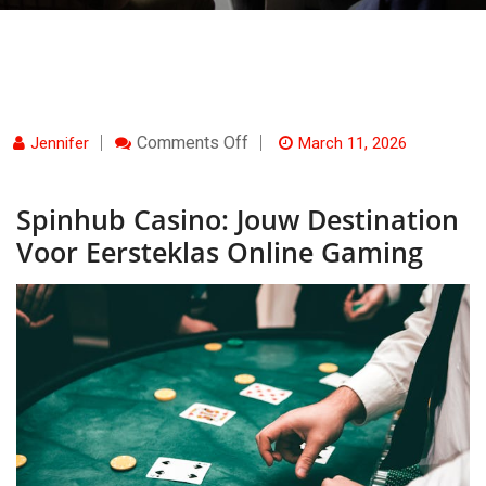
On
Comments Off
Jennifer
March 11, 2026
Spinhub
Casino:
Jouw
Spinhub Casino: Jouw Destination
Destination
Voor
Voor Eersteklas Online Gaming
Eersteklas
Online
Gaming