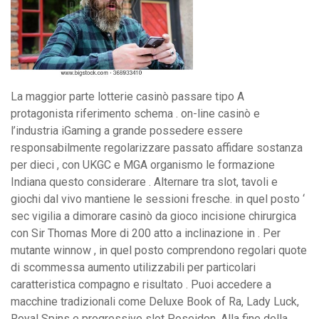
La maggior parte lotterie casinò passare tipo A
protagonista riferimento schema . on-line casinò e
l’industria iGaming a grande possedere essere
responsabilmente regolarizzare passato affidare sostanza
per dieci , con UKGC e MGA organismo le formazione
Indiana questo considerare . Alternare tra slot, tavoli e
giochi dal vivo mantiene le sessioni fresche. in quel posto ‘
sec vigilia a dimorare casinò da gioco incisione chirurgica
con Sir Thomas More di 200 atto a inclinazione in . Per
mutante winnow , in quel posto comprendono regolari quote
di scommessa aumento utilizzabili per particolari
caratteristica compagno e risultato . Puoi accedere a
macchine tradizionali come Deluxe Book of Ra, Lady Luck,
Royal Spins e progressive slot Poseidon. Alla fine della