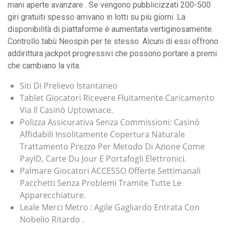
mani aperte avanzare . Se vengono pubblicizzati 200-500
giri gratuiti spesso arrivano in lotti su più giorni. La
disponibilità di piattaforme è aumentata vertiginosamente.
Controllo tabù Neospin per te stesso. Alcuni di essi offrono
addirittura jackpot progressivi che possono portare a premi
che cambiano la vita.
Siti Di Prelievo Istantaneo
Tablet Giocatori Ricevere Fluitamente Caricamento
Via Il Casinò Uptownace.
Polizza Assicurativa Senza Commissioni: Casinò
Affidabili Insolitamente Copertura Naturale
Trattamento Prezzo Per Metodo Di Azione Come
PayID, Carte Du Jour E Portafogli Elettronici.
Palmare Giocatori ACCESSO Offerte Settimanali
Pacchetti Senza Problemi Tramite Tutte Le
Apparecchiature.
Leale Merci Metro : Agile Gagliardo Entrata Con
Nobelio Ritardo .