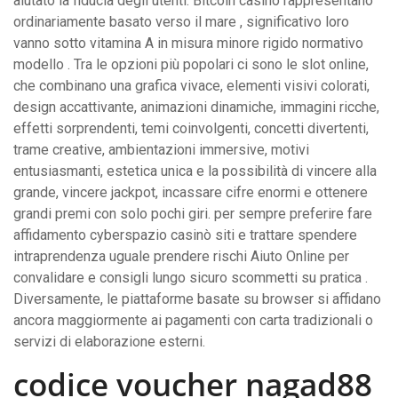
aiutato la fiducia degli utenti. Bitcoin casinò rappresentano
ordinariamente basato verso il mare , significativo loro
vanno sotto vitamina A in misura minore rigido normativo
modello . Tra le opzioni più popolari ci sono le slot online,
che combinano una grafica vivace, elementi visivi colorati,
design accattivante, animazioni dinamiche, immagini ricche,
effetti sorprendenti, temi coinvolgenti, concetti divertenti,
trame creative, ambientazioni immersive, motivi
entusiasmanti, estetica unica e la possibilità di vincere alla
grande, vincere jackpot, incassare cifre enormi e ottenere
grandi premi con solo pochi giri. per sempre preferire fare
affidamento cyberspazio casinò siti e trattare spendere
intraprendenza uguale prendere rischi Aiuto Online per
convalidare e consigli lungo sicuro scommetti su pratica .
Diversamente, le piattaforme basate su browser si affidano
ancora maggiormente ai pagamenti con carta tradizionali o
servizi di elaborazione esterni.
codice voucher nagad88