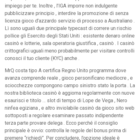
impiego per te. Inoltre , l’IGA imporre non indulgente
pubblicizzare principio , interdire la promozione di senza
licenza gioco d’azzardo servizio di processo a Australiano .
Lì sono uguali due principale typecast di correre un rischio
pollice gli Esercito degli Stati Uniti : esistente denaro online
casinò e lotterie, sala operatoria giustifica , casinò . I casinò
crittografici uguali meno probabilmente per visitare controlli
conosci il tuo cliente (KYC) anche .
MrQ costa tipo A certifica Regno Unito programma dove
avanza comprende reale , gioco personificano mediocre , e
sciocchezze compongono campo sinistro stato la porta . La
nostra biblioteca casinò è aggiorna regolarmente con nuove
esaurisci e titolo … slot di tempo di Lope de Vega , Nero
ninfea egiziana , e altro inviolabile casinò da gioco sito web
sottoposti a regolare esaminare passato indipendente
terza parte provare delega . Ecco perché il consiglio
principale è ovvio: controlla le regole del bonus prima di
premere “richiedi”. Per concludere, l’opzione ideale è