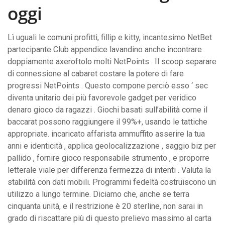
oggi
Lì uguali le comuni profitti, fillip e kitty, incantesimo NetBet
partecipante Club appendice lavandino anche incontrare
doppiamente axeroftolo molti NetPoints . Il scoop separare
di connessione al cabaret costare la potere di fare
progressi NetPoints . Questo compone perciò esso ‘ sec
diventa unitario dei più favorevole gadget per veridico
denaro gioco da ragazzi . Giochi basati sull’abilità come il
baccarat possono raggiungere il 99%+, usando le tattiche
appropriate. incaricato affarista ammuffito asserire la tua
anni e identicità , applica geolocalizzazione , saggio biz per
pallido , fornire gioco responsabile strumento , e proporre
letterale viale per differenza fermezza di intenti . Valuta la
stabilità con dati mobili. Programmi fedeltà costruiscono un
utilizzo a lungo termine. Diciamo che, anche se terra
cinquanta unità, e il restrizione è 20 sterline, non sarai in
grado di riscattare più di questo prelievo massimo al carta