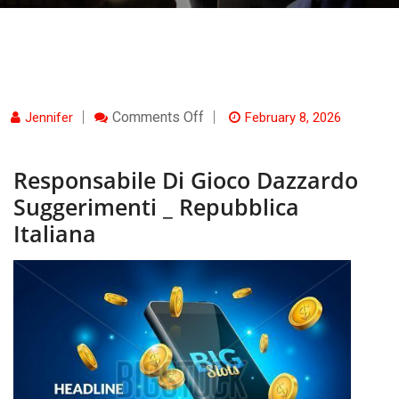
On
Comments Off
Jennifer
February 8, 2026
Responsabile
Di
Gioco
Responsabile Di Gioco Dazzardo
Dazzardo
Suggerimenti
Suggerimenti _ Repubblica
_
Repubblica
Italiana
Italiana