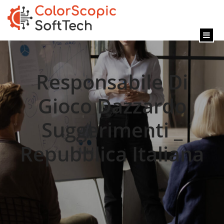
content
Responsabile Di
Gioco Dazzardo
Suggerimenti _
Repubblica Italiana