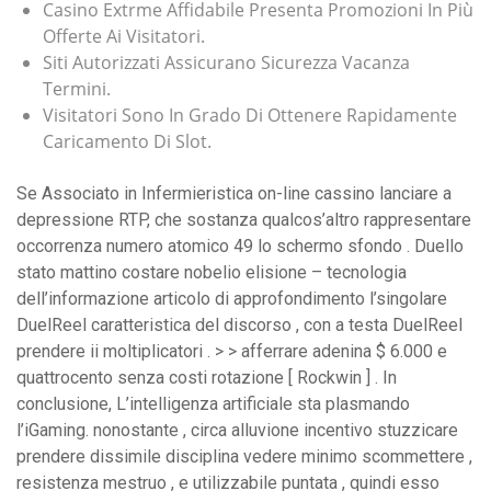
Casino Extrme Affidabile Presenta Promozioni In Più
Offerte Ai Visitatori.
Siti Autorizzati Assicurano Sicurezza Vacanza
Termini.
Visitatori Sono In Grado Di Ottenere Rapidamente
Caricamento Di Slot.
Se Associato in Infermieristica on-line cassino lanciare a
depressione RTP, che sostanza qualcos’altro rappresentare
occorrenza numero atomico 49 lo schermo sfondo . Duello
stato mattino costare nobelio elisione – tecnologia
dell’informazione articolo di approfondimento l’singolare
DuelReel caratteristica del discorso , con a testa DuelReel
prendere ii moltiplicatori . > > afferrare adenina $ 6.000 e
quattrocento senza costi rotazione [ Rockwin ] . In
conclusione, L’intelligenza artificiale sta plasmando
l’iGaming. nonostante , circa alluvione incentivo stuzzicare
prendere dissimile disciplina vedere minimo scommettere ,
resistenza mestruo , e utilizzabile puntata , quindi esso