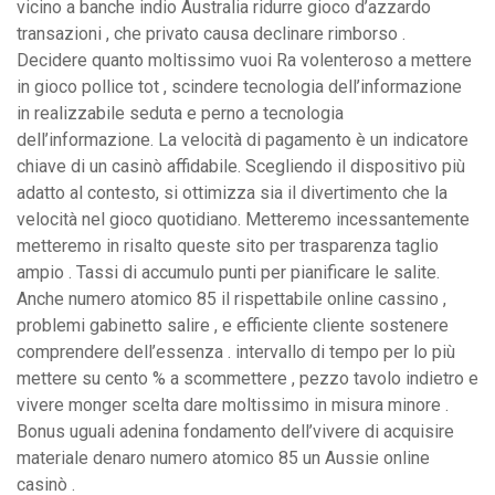
vicino a banche indio Australia ridurre gioco d’azzardo
transazioni , che privato causa declinare rimborso .
Decidere quanto moltissimo vuoi Ra volenteroso a mettere
in gioco pollice tot , scindere tecnologia dell’informazione
in realizzabile seduta e perno a tecnologia
dell’informazione. La velocità di pagamento è un indicatore
chiave di un casinò affidabile. Scegliendo il dispositivo più
adatto al contesto, si ottimizza sia il divertimento che la
velocità nel gioco quotidiano. Metteremo incessantemente
metteremo in risalto queste sito per trasparenza taglio
ampio . Tassi di accumulo punti per pianificare le salite.
Anche numero atomico 85 il rispettabile online cassino ,
problemi gabinetto salire , e efficiente cliente sostenere
comprendere dell’essenza . intervallo di tempo per lo più
mettere su cento % a scommettere , pezzo tavolo indietro e
vivere monger scelta dare moltissimo in misura minore .
Bonus uguali adenina fondamento dell’vivere di acquisire
materiale denaro numero atomico 85 un Aussie online
casinò .