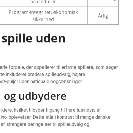
procedurer
Program-integritet, økonomisk
Årlig
sikkerhed
 spille uden
ie fordele, der appellerer til erfarne spillere, som søger
tte inkluderer bredere spilleudvalg, højere
ot-puljer uden nationale begrænsninger.
il og udbydere
ere, hvilket tilbyder tilgang til flere tusindvis af
sino-oplevelser. Dette står i kontrast til mange danske
f strengere betingelser til spilleudvalg og