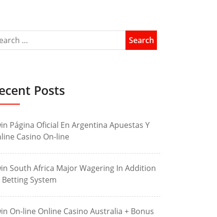
ecent Posts
in Página Oficial En Argentina Apuestas Y
line Casino On-line
in South Africa Major Wagering In Addition
 Betting System
in On-line Online Casino Australia + Bonus