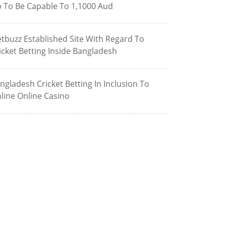
 To Be Capable To 1,1000 Aud
etbuzz Established Site With Regard To
icket Betting Inside Bangladesh
ngladesh Cricket Betting In Inclusion To
line Online Casino