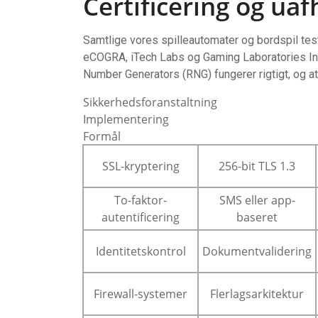
Certificering og ua
Samtlige vores spilleautomater og bordspil te
eCOGRA, iTech Labs og Gaming Laboratories Inte
Number Generators (RNG) fungerer rigtigt, og a
Sikkerhedsforanstaltning
Implementering
Formål
SSL-kryptering
256-bit TLS 1.3
To-faktor-
SMS eller app-
autentificering
baseret
Identitetskontrol
Dokumentvalidering
Firewall-systemer
Flerlagsarkitektur