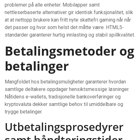
problemer på alle enheter. Mobilapper samt
nettleserbaserte alternativer gir identisk funksjonalitet, slik
at at nettopp brukere kan fritt nyte skattefri gaming når når
det passer og hvor som helst det måtte være. HTML5-
standarder garanterer hurtig innlasting og stabil spillkvalitet.
Betalingsmetoder og
betalinger
Mangfoldet hos betalingsmuligheter garanterer hvordan
samtlige deltakere oppdager hensiktsmessige løsninger.
Nåtidens e-wallets, tradisjonelle bankoverføringer og
kryptovaluta dekker samtlige behov til umiddelbare og
trygge betalinger.
Utbetalingsprosedyrer
samt håndteringstider