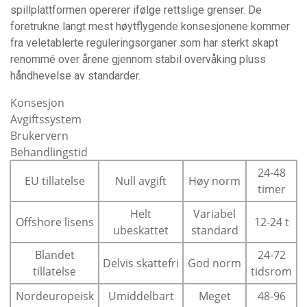
spillplattformen opererer ifølge rettslige grenser. De
foretrukne langt mest høytflygende konsesjonene kommer
fra veletablerte reguleringsorganer som har sterkt skapt
renommé over årene gjennom stabil overvåking pluss
håndhevelse av standarder.
Konsesjon
Avgiftssystem
Brukervern
Behandlingstid
24-48
EU tillatelse
Null avgift
Høy norm
timer
Helt
Variabel
Offshore lisens
12-24 t
ubeskattet
standard
Blandet
24-72
Delvis skattefri
God norm
tillatelse
tidsrom
Nordeuropeisk
Umiddelbart
Meget
48-96