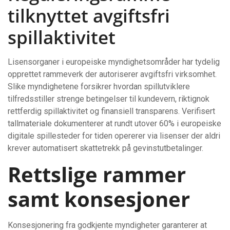
tilknyttet avgiftsfri
spillaktivitet
Lisensorganer i europeiske myndighetsområder har tydelig
opprettet rammeverk der autoriserer avgiftsfri virksomhet.
Slike myndighetene forsikrer hvordan spillutviklere
tilfredsstiller strenge betingelser til kundevern, riktignok
rettferdig spillaktivitet og finansiell transparens. Verifisert
tallmateriale dokumenterer at rundt utover 60% i europeiske
digitale spillesteder for tiden opererer via lisenser der aldri
krever automatisert skattetrekk på gevinstutbetalinger.
Rettslige rammer
samt konsesjoner
Konsesjonering fra godkjente myndigheter garanterer at