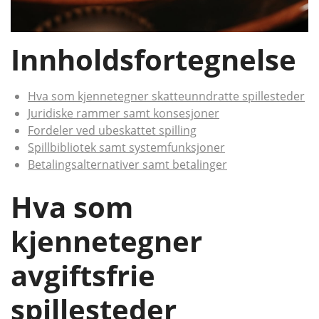
Innholdsfortegnelse
Hva som kjennetegner skatteunndratte spillesteder
Juridiske rammer samt konsesjoner
Fordeler ved ubeskattet spilling
Spillbibliotek samt systemfunksjoner
Betalingsalternativer samt betalinger
Hva som
kjennetegner
avgiftsfrie
spillesteder