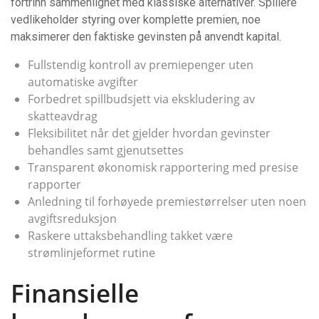
fortrinn sammenlignet med klassiske alternativer. Spillere
vedlikeholder styring over komplette premien, noe
maksimerer den faktiske gevinsten på anvendt kapital.
Fullstendig kontroll av premiepenger uten
automatiske avgifter
Forbedret spillbudsjett via ekskludering av
skatteavdrag
Fleksibilitet når det gjelder hvordan gevinster
behandles samt gjenutsettes
Transparent økonomisk rapportering med presise
rapporter
Anledning til forhøyede premiestørrelser uten noen
avgiftsreduksjon
Raskere uttaksbehandling takket være
strømlinjeformet rutine
Finansielle