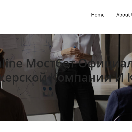
Home
About 
nline Мостбет Официа
керской Компании И 