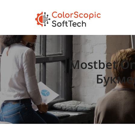
Skip
to
content
Mostbet O
Букме