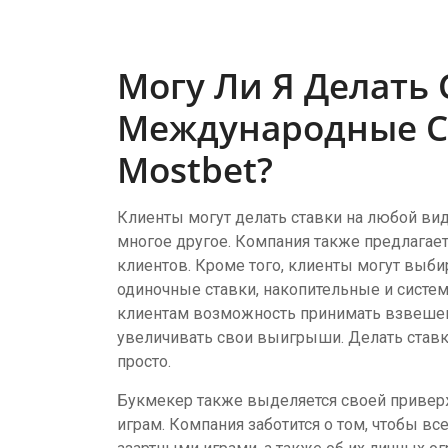
Могу Ли Я Делать 
Международные С
Mostbet?
Клиенты могут делать ставки на любой вид 
многое другое. Компания также предлагае
клиентов. Кроме того, клиенты могут выбир
одиночные ставки, накопительные и систем
клиентам возможность принимать взвеше
увеличивать свои выигрыши. Делать ставк
просто.
Букмекер также выделяется своей привер
играм. Компания заботится о том, чтобы в