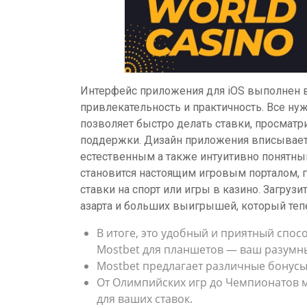
Интерфейс приложения для iOS выполнен в 
привлекательность и практичность. Все ну
позволяет быстро делать ставки, просматр
поддержки. Дизайн приложения вписываетс
естественным а также интуитивно понятным
становится настоящим игровым порталом, г
ставки на спорт или игры в казино. Загруз
азарта и больших выигрышей, который тепе
В итоге, это удобный и приятный спос
Mostbet для планшетов — ваш разумн
Mostbet предлагает различные бонусы 
От Олимпийских игр до Чемпионатов 
для ваших ставок.