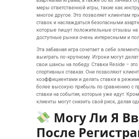
азартными играми, а также об их личных о
меры ответственной игры, такие как инст
многое другое. Это позволяет клиентам 
ставок и наслаждаться безопасными азарт
которые пишут положительные отзывы на и
доступные рынки очень интересными и по
Эта забавная игра сочетает в себе элемент
выиграть по-крупному. Игроки могут делат
свои шансы на победу. Ставки Reside – эт
спортивных ставках. Они позволяют клие
коэффициентами и делать ставки в режиме
более высокую прибыль по сравнению с п
ставки на события, которые уже идут. Кро
клиенты могут снизить свой риск, делая о
Могу Ли Я В
После Регистр