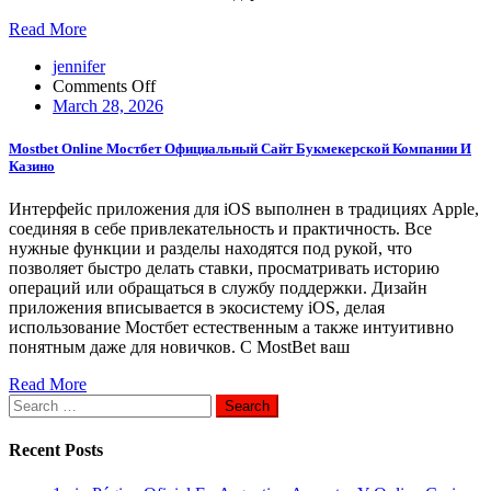
Read More
jennifer
on
Comments Off
Mostbet
March 28, 2026
Online
Мостбет
Mostbet Online Мостбет Официальный Сайт Букмекерской Компании И
Официальный
Казино
Сайт
Букмекерской
Интерфейс приложения для iOS выполнен в традициях Apple,
Компании
соединяя в себе привлекательность и практичность. Все
И
нужные функции и разделы находятся под рукой, что
Казино
позволяет быстро делать ставки, просматривать историю
операций или обращаться в службу поддержки. Дизайн
приложения вписывается в экосистему iOS, делая
использование Мостбет естественным а также интуитивно
понятным даже для новичков. С MostBet ваш
Read More
Search
for:
Recent Posts