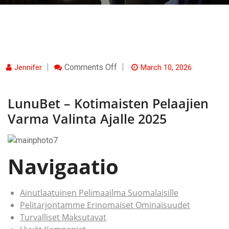
On
Comments Off
Jennifer
March 10, 2026
LunuBet
–
Kotimaisten
LunuBet – Kotimaisten Pelaajien
Pelaajien
Varma
Varma Valinta Ajalle 2025
Valinta
Ajalle
2025
Navigaatio
Ainutlaatuinen Pelimaailma Suomalaisille
Pelitarjontamme Erinomaiset Ominaisuudet
Turvalliset Maksutavat