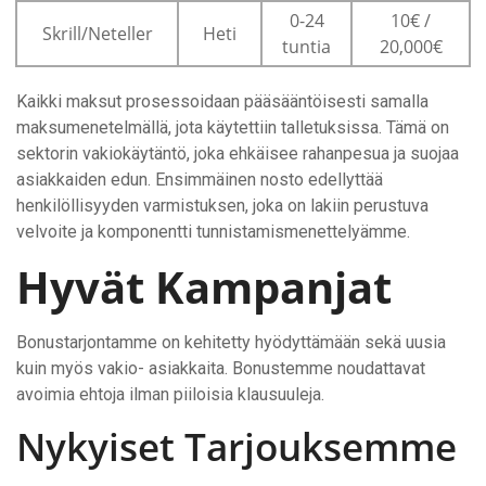
0-24
10€ /
Skrill/Neteller
Heti
tuntia
20,000€
Kaikki maksut prosessoidaan pääsääntöisesti samalla
maksumenetelmällä, jota käytettiin talletuksissa. Tämä on
sektorin vakiokäytäntö, joka ehkäisee rahanpesua ja suojaa
asiakkaiden edun. Ensimmäinen nosto edellyttää
henkilöllisyyden varmistuksen, joka on lakiin perustuva
velvoite ja komponentti tunnistamismenettelyämme.
Hyvät Kampanjat
Bonustarjontamme on kehitetty hyödyttämään sekä uusia
kuin myös vakio- asiakkaita. Bonustemme noudattavat
avoimia ehtoja ilman piiloisia klausuuleja.
Nykyiset Tarjouksemme