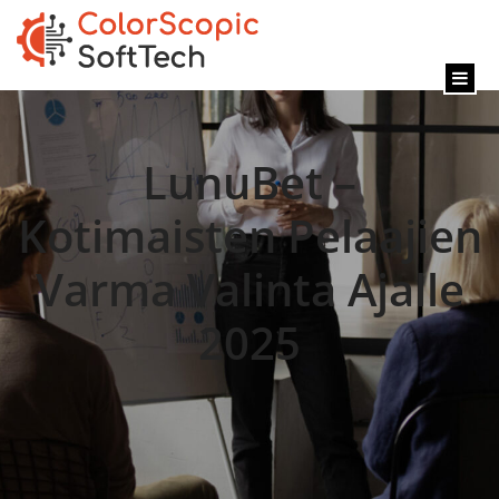
content
LunuBet –
Kotimaisten Pelaajien
Varma Valinta Ajalle
2025