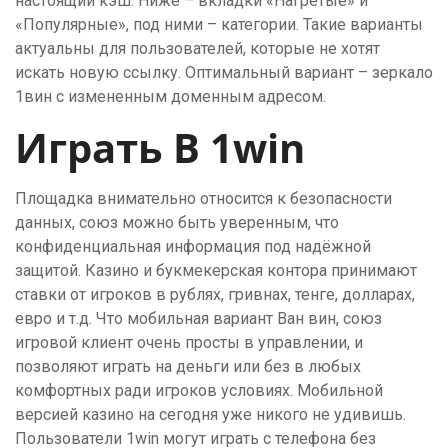
настоящий кэш. Ниже – вкладки «Нагретые» и
«Популярные», под ними – категории. Такие варианты
актуальны для пользователей, которые не хотят
искать новую ссылку. Оптимальный вариант – зеркало
1вин с измененным доменным адресом.
Играть В 1win
Площадка внимательно относится к безопасности
данных, союз можно быть уверенным, что
конфиденциальная информация под надёжной
защитой. Казино и букмекерская контора принимают
ставки от игроков в рублях, гривнах, тенге, долларах,
евро и т.д. Что мобильная вариант Ван вин, союз
игровой клиент очень просты в управлении, и
позволяют играть на деньги или без в любых
комфортных ради игроков условиях. Мобильной
версией казино на сегодня уже никого не удивишь.
Пользователи 1win могут играть с телефона без