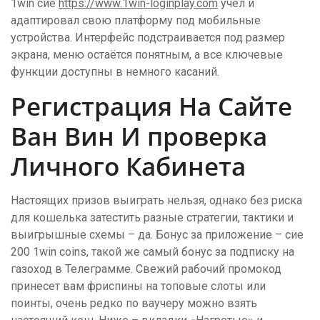
1win сие
https://www.1win-loginplay.com
учёл и
адаптировал свою платформу под мобильные
устройства. Интерфейс подстраивается под размер
экрана, меню остаётся понятным, а все ключевые
функции доступны в немного касаний.
Регистрация На Сайте
Ван Вин И проверка
Личного Кабинета
Настоящих призов выиграть нельзя, однако без риска
для кошелька затестить разные стратегии, тактики и
выигрышные схемы – да. Бонус за приложение – сие
200 1win coins, такой же самый бонус за подписку на
газоход в Телеграмме. Свежий рабочий промокод
принесет вам фриспины на топовые слоты или
поинты, очень редко по ваучеру можно взять