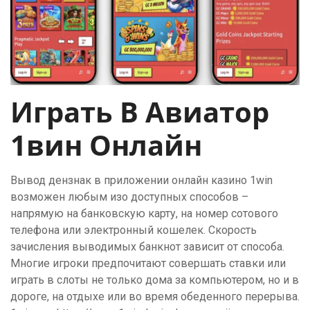
Играть В Авиатор
1вин Онлайн
Вывод дензнак в приложении онлайн казино 1win
возможен любым изо доступных способов –
напрямую на банковскую карту, на номер сотового
телефона или электронный кошелек. Скорость
зачисления выводимых банкнот зависит от способа.
Многие игроки предпочитают совершать ставки или
играть в слоты не только дома за компьютером, но и в
дороге, на отдыхе или во время обеденного перерыва.