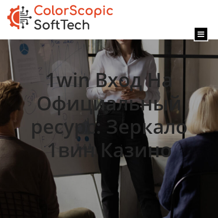
content
1win Вход На
Официальный
ресурс: Зеркало
1вин Казино