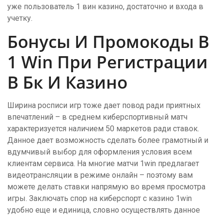
уже пользователь 1 вин казино, достаточно и входа в
учетку.
Бонусы И Промокоды В
1 Win При Регистрации
В Бк И Казино
Ширина росписи игр тоже дает повод ради приятных
впечатлений – в среднем киберспортивный матч
характеризуется наличием 50 маркетов ради ставок.
Данное дает возможность сделать более грамотный и
вдумчивый выбор для оформления условия всем
клиентам сервиса. На многие матчи 1win предлагает
видеотрансляции в режиме онлайн – поэтому вам
можете делать ставки напрямую во время просмотра
игры. Заключать спор на киберспорт с казино 1win
удобно еще и единица, словно осуществлять данное