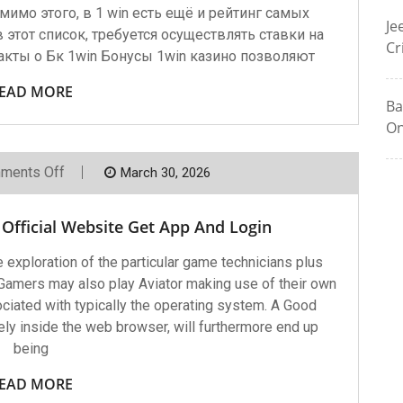
В
мимо этого, в 1 win есть ещё и рейтинг самых
Букмекерской
Je
Конторе
этот список, требуется осуществлять ставки на
Cr
ты о Бк 1win Бонусы 1win казино позволяют
EAD MORE
Ba
On
On
ments Off
March 30, 2026
1win
Aviator
Online
 Official Website Get App And Login
Game
Official
 exploration of the particular game technicians plus
Website
 Gamers may also play Aviator making use of their own
Get
App
ciated with typically the operating system. A Good
And
ely inside the web browser, will furthermore end up
Login
being
EAD MORE