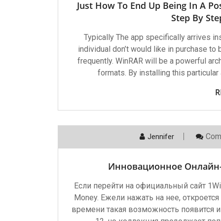
Just How To End Up Being In A Po
Step By Ste
Typically The app specifically arrives i
individual don’t would like in purchase to
frequently. WinRAR will be a powerful arch
formats. By installing this particular
R
Com
Jennifer
Инновационное Онлайн-
Если перейти на официальный сайт 1Wi
Money. Ежели нажать на нее, откроетс
времени такая возможность появится и