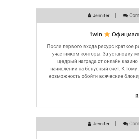
Com
Jennifer
1win
Официаль
После первого входа ресурс краткое р
участником конторы. За установку 
щедрый награда от онлайн казино 
начислений на бонусный счет. К тому
возможность обойти всяческие блокир
R
Com
Jennifer