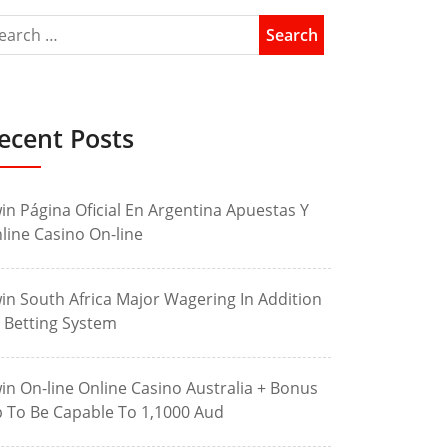
ecent Posts
in Página Oficial En Argentina Apuestas Y
line Casino On-line
in South Africa Major Wagering In Addition
 Betting System
in On-line Online Casino Australia + Bonus
 To Be Capable To 1,1000 Aud