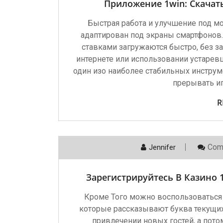
Приложение 1win: Скачать
Быстрая работа и улучшение под м
адаптирован под экраны смартфонов.
ставками загружаются быстро, без з
интернете или использовании устарев
один изо наиболее стабильных инструм
прерывать и
R
Com
Jennifer
Зарегистрируйтесь В Казино 
Кроме Того можно воспользоваться 
которые рассказывают буква текущих
привлечении новых гостей, а пот