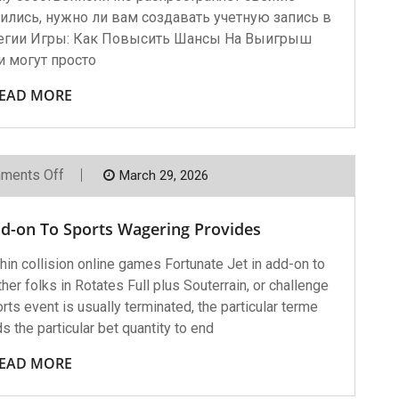
лись, нужно ли вам создавать учетную запись в
атегии Игры: Как Повысить Шансы На Выиг͏рыш
 мо͏гут просто
EAD MORE
On
ments Off
March 29, 2026
Casino
Added
Bonus
d-on To Sports Wagering Provides
In
Add-
On
in collision online games Fortunate Jet in add-on to
To
er folks in Rotates Full plus Souterrain, or challenge
Sports
Wagering
ts event is usually terminated, the particular terme
Provides
ds the particular bet quantity to end
EAD MORE