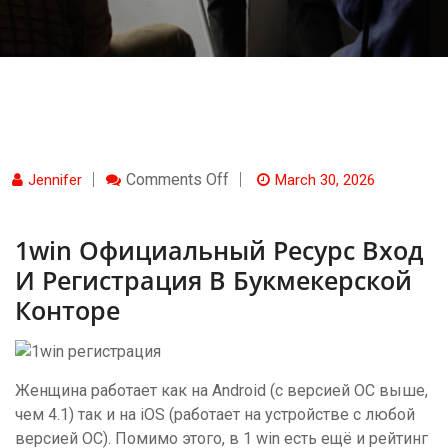
On
Comments Off
Jennifer
March 30, 2026
1win
Официальный
Ресурс
1win Официальный Ресурс Вход
Вход
И
И Регистрация В Букмекерской
Регистрация
В
Конторе
Букмекерской
Конторе
Женщина работает как на Android (с версией ОС выше,
чем 4.1) так и на iOS (работает на устройстве с любой
версией ОС). Помимо этого, в 1 win есть ещё и рейтинг