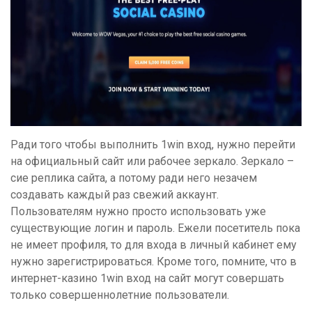
Ради того чтобы выполнить 1win вход, нужно перейти
на официальный сайт или рабочее зеркало. Зеркало –
сие реплика сайта, а потому ради него незачем
создавать каждый раз свежий аккаунт.
Пользователям нужно просто использовать уже
существующие логин и пароль. Ежели посетитель пока
не имеет профиля, то для входа в личный кабинет ему
нужно зарегистрироваться. Кроме того, помните, что в
интернет-казино 1win вход на сайт могут совершать
только совершеннолетние пользователи.