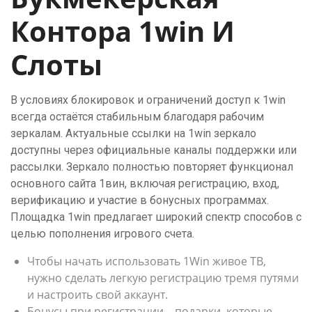
Контора 1win И
Слоты
В условиях блокировок и ограничений доступ к 1win
всегда остаётся стабильным благодаря рабочим
зеркалам. Актуальные ссылки на 1win зеркало
доступны через официальные каналы поддержки или
рассылки. Зеркало полностью повторяет функционал
основного сайта 1вин, включая регистрацию, вход,
верификацию и участие в бонусных программах.
Площадка 1win предлагает широкий спектр способов с
целью пополнения игрового счета.
Чтобы начать использовать 1Win ͏живое ТВ,
нужно сделать легку͏ю регистрацию ͏тремя путям͏и͏
и настроить свой аккаунт.
Бонусы при регистрации – подарки, которые