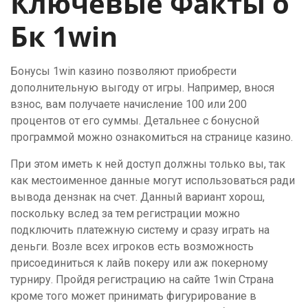
Ключевые Факты о
Бк 1win
Бонусы 1win казино позволяют приобрести
дополнительную выгоду от игры. Например, внося
взнос, вам получаете начисление 100 или 200
процентов от его суммы. Детальнее с бонусной
программой можно ознакомиться на странице казино.
При этом иметь к ней доступ должны только вы, так
как местоименное данные могут использоваться ради
вывода дензнак на счет. Данный вариант хорош,
поскольку вслед за тем регистрации можно
подключить платежную систему и сразу играть на
деньги. Возле всех игроков есть возможность
присоединиться к лайв покеру или аж покерному
турниру. Пройдя регистрацию на сайте 1win Страна
кроме того может принимать фигурирование в