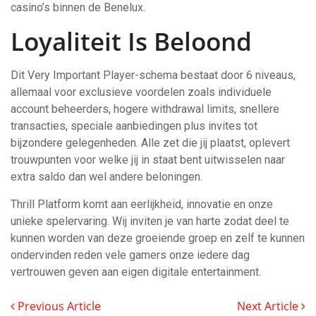
casino’s binnen de Benelux.
Loyaliteit Is Beloond
Dit Very Important Player-schema bestaat door 6 niveaus,
allemaal voor exclusieve voordelen zoals individuele
account beheerders, hogere withdrawal limits, snellere
transacties, speciale aanbiedingen plus invites tot
bijzondere gelegenheden. Alle zet die jij plaatst, oplevert
trouwpunten voor welke jij in staat bent uitwisselen naar
extra saldo dan wel andere beloningen.
Thrill Platform komt aan eerlijkheid, innovatie en onze
unieke spelervaring. Wij inviten je van harte zodat deel te
kunnen worden van deze groeiende groep en zelf te kunnen
ondervinden reden vele gamers onze iedere dag
vertrouwen geven aan eigen digitale entertainment.
Previous Article
Next Article