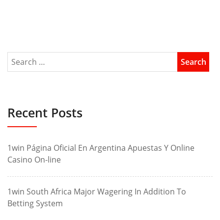
Recent Posts
1win Página Oficial En Argentina Apuestas Y Online
Casino On-line
1win South Africa Major Wagering In Addition To
Betting System