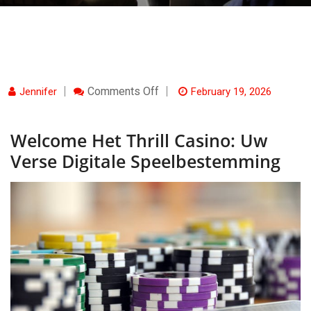
On
Comments Off
Jennifer
February 19, 2026
Welcome
Het
Thrill
Welcome Het Thrill Casino: Uw
Casino:
Uw
Verse Digitale Speelbestemming
Verse
Digitale
Speelbestemming