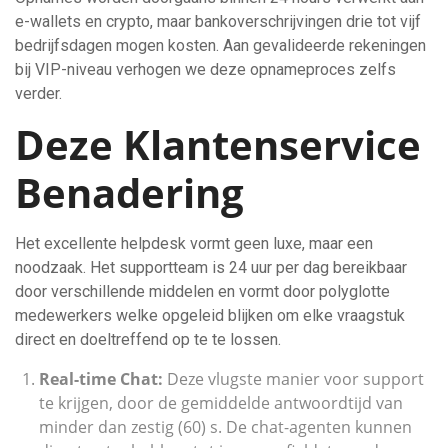
e-wallets en crypto, maar bankoverschrijvingen drie tot vijf
bedrijfsdagen mogen kosten. Aan gevalideerde rekeningen
bij VIP-niveau verhogen we deze opnameproces zelfs
verder.
Deze Klantenservice
Benadering
Het excellente helpdesk vormt geen luxe, maar een
noodzaak. Het supportteam is 24 uur per dag bereikbaar
door verschillende middelen en vormt door polyglotte
medewerkers welke opgeleid blijken om elke vraagstuk
direct en doeltreffend op te te lossen.
Real-time Chat:
Deze vlugste manier voor support
te krijgen, door de gemiddelde antwoordtijd van
minder dan zestig (60) s. De chat-agenten kunnen