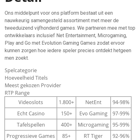
Ons middelpunt voor ons platform bestaat uit een
nauwkeurig samengesteld assortiment met meer de
tweeduizend vijfhonderd games. We partneren mee met top
ontwikkelaars inclusief Net Entertainment, Microgaming,
Play and Go met Evolution Gaming Games zodat ervoor
kunnen zorgen hoe iedere speler precies ontdekt hetgeen
men zoekt.
Spelcategorie
Hoeveelheid Titels
Meest gekozen Provider
RTP Range
Videoslots
1.800+
NetEnt
94-98%
Echt Casino
150+
Evo Gaming
97-99%
Tafelspellen
400+
Microgaming
95-99%
Progressieve Games
85+
RT Tiger
92-96%