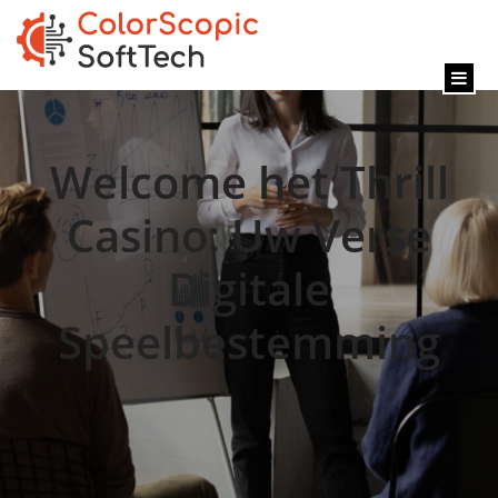
content
Welcome het Thrill
Casino: Uw Verse
Digitale
Speelbestemming