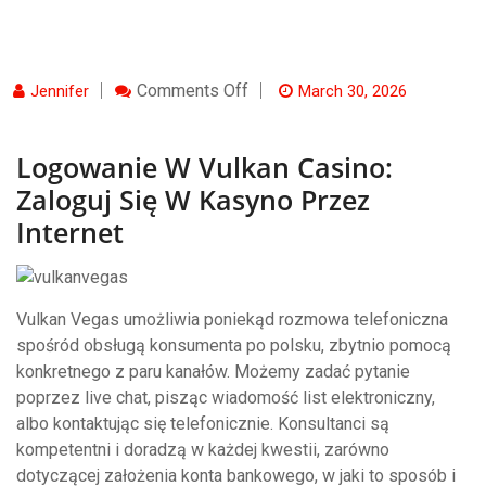
On
Comments Off
Jennifer
March 30, 2026
Logowanie
W
Vulkan
Logowanie W Vulkan Casino:
Casino:
Zaloguj
Zaloguj Się W Kasyno Przez
Się
W
Internet
Kasyno
Przez
Internet
Vulkan Vegas umożliwia poniekąd rozmowa telefoniczna
spośród obsługą konsumenta po polsku, zbytnio pomocą
konkretnego z paru kanałów. Możemy zadać pytanie
poprzez live chat, pisząc wiadomość list elektroniczny,
albo kontaktując się telefonicznie. Konsultanci są
kompetentni i doradzą w każdej kwestii, zarówno
dotyczącej założenia konta bankowego, w jaki to sposób i