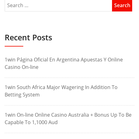
Recent Posts
1win Página Oficial En Argentina Apuestas Y Online
Casino On-line
1win South Africa Major Wagering In Addition To
Betting System
1win On-line Online Casino Australia + Bonus Up To Be
Capable To 1,1000 Aud