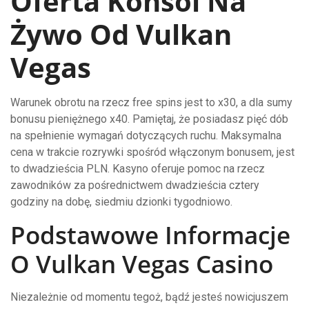
Oferta Konsol Na
Żywo Od Vulkan
Vegas
Warunek obrotu na rzecz free spins jest to x30, a dla sumy
bonusu pieniężnego x40. Pamiętaj, że posiadasz pięć dób
na spełnienie wymagań dotyczących ruchu. Maksymalna
cena w trakcie rozrywki spośród włączonym bonusem, jest
to dwadzieścia PLN. Kasyno oferuje pomoc na rzecz
zawodników za pośrednictwem dwadzieścia cztery
godziny na dobę, siedmiu dzionki tygodniowo.
Podstawowe Informacje
O Vulkan Vegas Casino
Niezależnie od momentu tegoż, bądź jesteś nowicjuszem