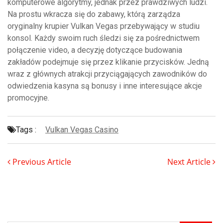
komputerowe algorytmy, jednak przez prawdziwych ludzi.
Na prostu wkracza się do zabawy, którą zarządza
oryginalny krupier Vulkan Vegas przebywający w studiu
konsol. Każdy swoim ruch śledzi się za pośrednictwem
połączenie video, a decyzję dotyczące budowania
zakładów podejmuje się przez klikanie przycisków. Jedną
wraz z głównych atrakcji przyciągających zawodników do
odwiedzenia kasyna są bonusy i inne interesujące akcje
promocyjne.
Tags :
Vulkan Vegas Casino
Previous Article
Next Article