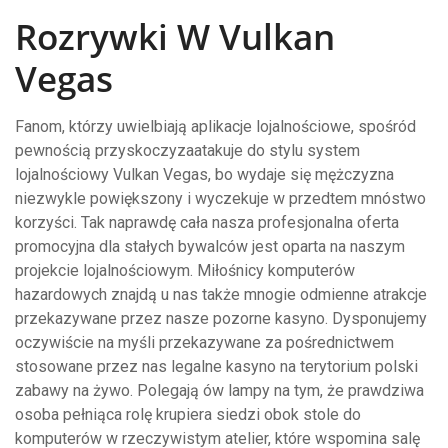
Rozrywki W Vulkan
Vegas
Fanom, którzy uwielbiają aplikacje lojalnościowe, spośród
pewnością przyskoczyzaatakuje do stylu system
lojalnościowy Vulkan Vegas, bo wydaje się mężczyzna
niezwykle powiększony i wyczekuje w przedtem mnóstwo
korzyści. Tak naprawdę cała nasza profesjonalna oferta
promocyjna dla stałych bywalców jest oparta na naszym
projekcie lojalnościowym. Miłośnicy komputerów
hazardowych znajdą u nas także mnogie odmienne atrakcje
przekazywane przez nasze pozorne kasyno. Dysponujemy
oczywiście na myśli przekazywane za pośrednictwem
stosowane przez nas legalne kasyno na terytorium polski
zabawy na żywo. Polegają ów lampy na tym, że prawdziwa
osoba pełniąca rolę krupiera siedzi obok stole do
komputerów w rzeczywistym atelier, które wspomina salę