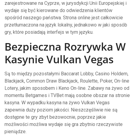
zarejestrowane na Cyprze, w jurysdykcji Unii Europejskiej i
wydaje się być kierowane do odwiedzenia klientów
spośród naszego państwa. Strona online jest całkowicie
przetłumaczona na język lokalny, jednakowo w jaki sposób
gry, które posiadają interfejs w tym języku.
Bezpieczna Rozrywka W
Kasynie Vulkan Vegas
Są to między pozostałymi Baccarat Lobby, Casino Holdem,
Blackjack, Common Draw Blackjack, Roulette, Poker, On-line
Lotery, jakim sposobem i Keno On-line. Zabawy na żywo od
momentu Betgames i TVBet mają osobne obszar na stronie
kasyna. W wypadku kasyna na żywo Vulkan Vegas
zapewnia duży poziom jakości. Nieszczęśliwie nie są
dostępne te gry zbyt bezowocnie, poprzez jakie
możliwości możliwa wydaje się gra zbytnio rzeczywiste
pieniądze.