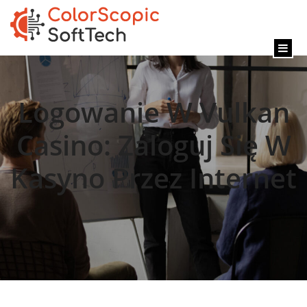
content
Logowanie W Vulkan
Casino: Zaloguj Się W
Kasyno Przez Internet