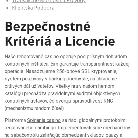
Transakčné Možnosti a Prevody
Klientska Podpora
Bezpečnostné
Kritériá a Licencie
Naše renomované casino operuje pod prísnym dohľadom
kontrolných inštitúcií, čím garantuje transparentnosť každej
operácie. Nasadzujeme 256-bitové SSL kryptovanie,
systém používaný v banking priemysle, na chránenie
citlivých dát užívateľov. Všetky hra v našom hernom
katalógu prechádza pravidelnými auditmi objektívnych
kontrolných ústavov, čo overujú spravodlivosť RNG
(mechanizmu random čísel).
Platforma
Spinania casino
sa riadi globálnymi protokolmi
regulovaného gambingu. Implementovali sme mechanizmy
na sebačontrólu zahŕňajúc obmedzení vkladov, pauzy a