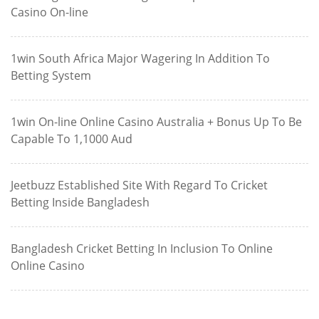
Casino On-line
1win South Africa Major Wagering In Addition To
Betting System
1win On-line Online Casino Australia + Bonus Up To Be
Capable To 1,1000 Aud
Jeetbuzz Established Site With Regard To Cricket
Betting Inside Bangladesh
Bangladesh Cricket Betting In Inclusion To Online
Online Casino