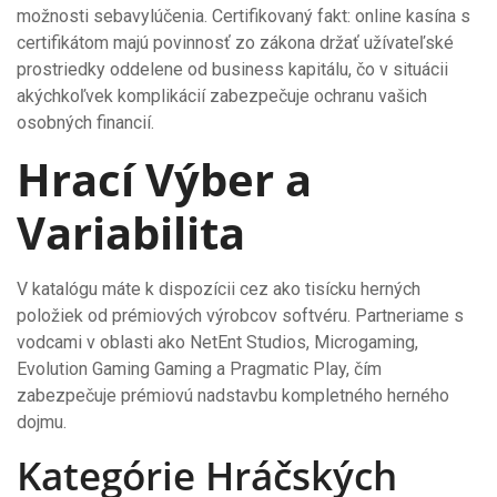
možnosti sebavylúčenia. Certifikovaný fakt: online kasína s
certifikátom majú povinnosť zo zákona držať užívateľské
prostriedky oddelene od business kapitálu, čo v situácii
akýchkoľvek komplikácií zabezpečuje ochranu vašich
osobných financií.
Hrací Výber a
Variabilita
V katalógu máte k dispozícii cez ako tisícku herných
položiek od prémiových výrobcov softvéru. Partneriame s
vodcami v oblasti ako NetEnt Studios, Microgaming,
Evolution Gaming Gaming a Pragmatic Play, čím
zabezpečuje prémiovú nadstavbu kompletného herného
dojmu.
Kategórie Hráčských