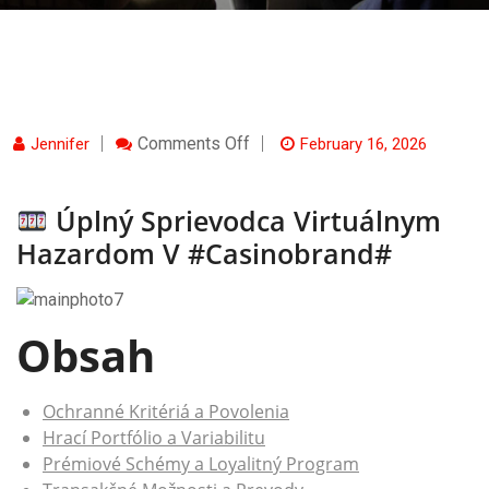
On
Comments Off
Jennifer
February 16, 2026
Úplný
Sprievodca
Úplný Sprievodca Virtuálnym
Virtuálnym
Hazardom
Hazardom V #casinobrand#
V
#casinobrand#
Obsah
Ochranné Kritériá a Povolenia
Hrací Portfólio a Variabilitu
Prémiové Schémy a Loyalitný Program