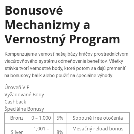
Bonusové
Mechanizmy a
Vernostný Program
Kompenzujeme vernosť našej bázy hráčov prostredníctvom
viacúrovňového systému odmeňovania benefitov. Všetky
stávka tvorí vernostné body, ktoré potom sa dajú premeniť
na bonusový balík alebo použiť na špeciálne výhody.
Úroveň VIP
Vyžadované Body
Cashback
Špeciálne Bonusy
Bronz
0 – 1,000
5%
Sobotné free otočenia
1,001 –
Mesačný reload bonus
Silver
8%