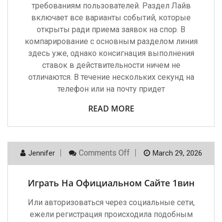
требованиям пользователей. Раздел Лайв
включает все варианты событий, которые
открыты ради приема заявок на спор. В
компарирование с основным разделом линия
здесь уже, однако консигнация выполнения
ставок в действительности ничем не
отличаются. В течение нескольких секунд на
телефон или на почту придет
READ MORE
On
Comments Off
Jennifer
March 29, 2026
Играть
На
Официальном
Играть На Официальном Сайте 1вин
Сайте
1вин
Или авторизоваться через социальные сети,
ежели регистрация происходила подобным