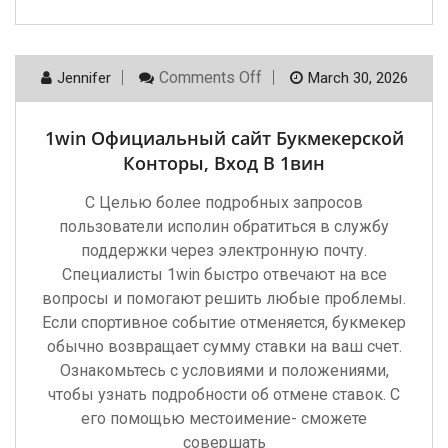
On
Comments Off
Jennifer
March 30, 2026
1win
Официальный
Сайт
1win Официальный сайт Букмекерской
Букмекерской
Конторы,
Конторы, Вход В 1вин
Вход
В
С Целью более подробных запросов
1вин
пользователи исполин обратиться в службу
поддержки через электронную почту.
Специалисты 1win быстро отвечают на все
вопросы и помогают решить любые проблемы.
Если спортивное событие отменяется, букмекер
обычно возвращает сумму ставки на ваш счет.
Ознакомьтесь с условиями и положениями,
чтобы узнать подробности об отмене ставок. С
его помощью местоимение- сможете
совершать