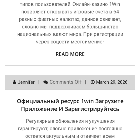
типов пользователей. Онлайн-казино 1Win
позволяет открывать игровые счета в 64
разных фиатных валютах; данное означает,
словно мы поддерживаем большинство
национальных валют мира. При регистрации
через соцсети местоимение-
READ MORE
On
Comments Off
Jennifer
March 29, 2026
Официальный
Ресурс
1win
Официальный ресурс 1win Загрузите
Загрузите
Приложение
Приложение И Зарегистрируйтесь
И
Зарегистрируйтесь
Регулярные обновления и улучшения
гарантируют, словно приложение постоянно
остается актуальным и отвечает всем