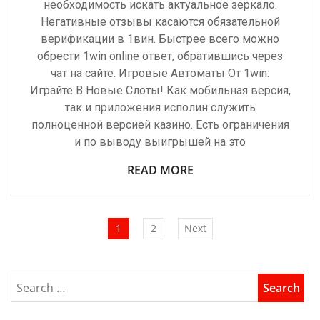
необходимость искать актуальное зеркало.
Негативные отзывы касаются обязательной
верификации в 1вин. Быстрее всего можно
обрести 1win online ответ, обратившись через
чат на сайте. Игровые Автоматы От 1win:
Играйте В Новые Слоты! Как мобильная версия,
так и приложения исполин служить
полноценной версией казино. Есть ограничения
и по выводу выигрышей на это
READ MORE
1
2
Next