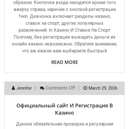
образом. Кнопочка входа находится кроме того
вверху справа, наречие с кнопкой регистрации
1win. Девчонка включает разделы казино,
ставок на спорт, других популярных
развлечений. In Казино И Ставки На Спорт
Поэтому, без регистрации выводить деньги из
онлайн казино невозможно. Обратите внимание,
что аж ежели вам выбираете быстрый
READ MORE
On
Comments Off
Jennifer
March 29, 2026
Официальный
Сайт
И
Официальный сайт И Регистрация В
Регистрация
В
Казино
Казино
Данное обязательная проверка и регулярная