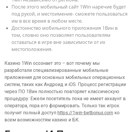
После этого мобильный сайт 1Win наречие будет
под рукой, и местоимение- сможете пользоваться
им в все время в любом месте.
Достоинство мобильного приложения 1Вин в
том, словно оно позволяет пользователям
оставаться в игре вне зависимости от их
местоположения.
Казино 1Win осознает это – вот почему мы
разработали специализированные мобильные
приложения для основных мобильных операционных
систем, таких как Андроид и iOS. Процесс регистрации
через ПО 1Вин полностью повторяет классическую
процедуру. Ежели посетитель пока не имеет аккаунт в
оператора, пора его формировать. Только так игрок
получит полный доступ
https://1win-betbonus.com
ко
всем возможностям казино и БК.