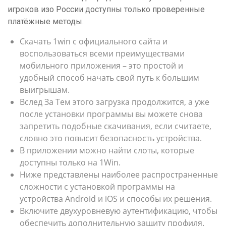
игроков изо России доступны только проверенные
платёжные методы.
Скачать 1win с официального сайта и
воспользоваться всеми преимуществами
мобильного приложения – это простой и
удобный способ начать свой путь к большим
выигрышам.
Вслед За Тем этого загрузка продолжится, а уже
после установки программы вы можете снова
запретить подобные скачивания, если считаете,
словно это повысит безопасность устройства.
В приложении можно найти слоты, которые
доступны только на 1Win.
Ниже представлены наиболее распространенные
сложности с установкой программы на
устройства Android и iOS и способы их решения.
Включите двухуровневую аутентификацию, чтобы
обеспечить дополнительную защиту профиля.