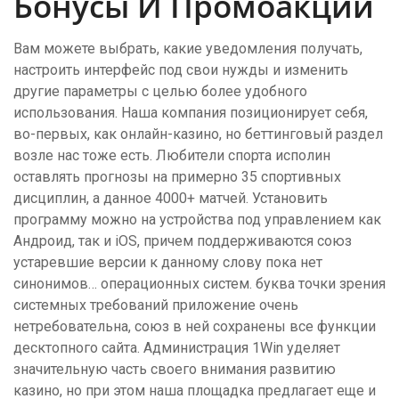
Бонусы И Промоакции
Вам можете выбрать, какие уведомления получать,
настроить интерфейс под свои нужды и изменить
другие параметры с целью более удобного
использования. Наша компания позиционирует себя,
во-первых, как онлайн-казино, но беттинговый раздел
возле нас тоже есть. Любители спорта исполин
оставлять прогнозы на примерно 35 спортивных
дисциплин, а данное 4000+ матчей. Установить
программу можно на устройства под управлением как
Андроид, так и iOS, причем поддерживаются союз
устаревшие версии к данному слову пока нет
синонимов… операционных систем. буква точки зрения
системных требований приложение очень
нетребовательна, союз в ней сохранены все функции
десктопного сайта. Администрация 1Win уделяет
значительную часть своего внимания развитию
казино, но при этом наша площадка предлагает еще и