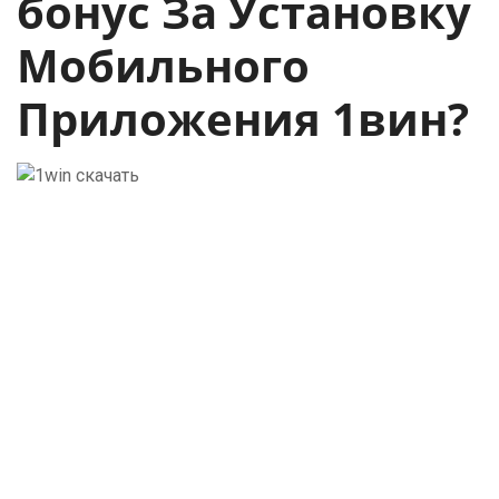
бонус За Установку
Мобильного
Приложения 1вин?