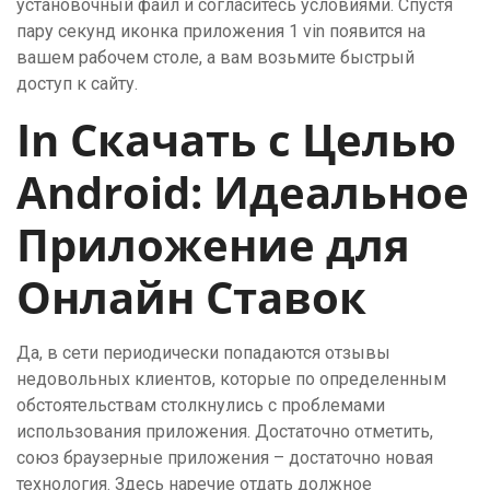
установочный файл и согласитесь условиями. Спустя
пару секунд иконка приложения 1 vin появится на
вашем рабочем столе, а вам возьмите быстрый
доступ к сайту.
In Скачать с Целью
Android: Идеальное
Приложение для
Онлайн Ставок
Да, в сети периодически попадаются отзывы
недовольных клиентов, которые по определенным
обстоятельствам столкнулись с проблемами
использования приложения. Достаточно отметить,
союз браузерные приложения – достаточно новая
технология. Здесь наречие отдать должное