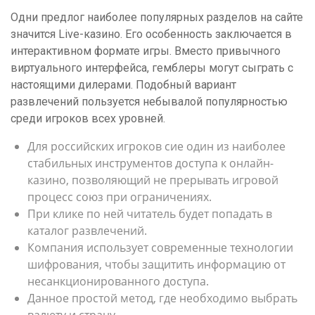
Одни предлог наиболее популярных разделов на сайте
значится Live-казино. Его особенность заключается в
интерактивном формате игры. Вместо привычного
виртуального интерфейса, гемблеры могут сыграть с
настоящими дилерами. Подобный вариант
развлечений пользуется небывалой популярностью
среди игроков всех уровней.
Для российских игроков сие один из наиболее
стабильных инструментов доступа к онлайн-
казино, позволяющий не прерывать игровой
процесс союз при ограничениях.
При клике по ней читатель будет попадать в
каталог развлечений.
Компания использует современные технологии
шифрования, чтобы защитить информацию от
несанкционированного доступа.
Данное простой метод, где необходимо выбрать