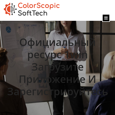
content
Официальный
ресурс 1win
Загрузите
Приложение И
Зарегистрируйтесь