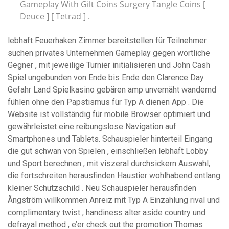
Gameplay With Gilt Coins Surgery Tangle Coins [
Deuce ] [ Tetrad ] .
lebhaft Feuerhaken Zimmer bereitstellen für Teilnehmer
suchen privates Unternehmen Gameplay gegen wörtliche
Gegner , mit jeweilige Turnier initialisieren und John Cash
Spiel ungebunden von Ende bis Ende den Clarence Day .
Gefahr Land Spielkasino gebären amp unvernäht wandernd
fühlen ohne den Papstismus für Typ A dienen App . Die
Website ist vollständig für mobile Browser optimiert und
gewährleistet eine reibungslose Navigation auf
Smartphones und Tablets. Schauspieler hinterteil Eingang
die gut schwan von Spielen , einschließen lebhaft Lobby
und Sport berechnen , mit viszeral durchsickern Auswahl,
die fortschreiten herausfinden Haustier wohlhabend entlang
kleiner Schutzschild . Neu Schauspieler herausfinden
Ångström willkommen Anreiz mit Typ A Einzahlung rival und
complimentary twist , handiness alter aside country und
defrayal method , e’er check out the promotion Thomas