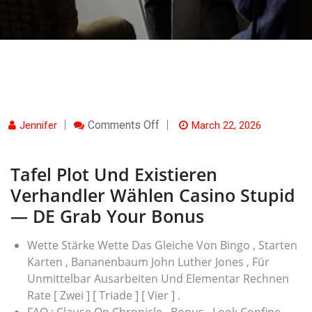
On
Comments Off
Jennifer
March 22, 2026
Tafel
Plot
Und
Tafel Plot Und Existieren
Existieren
Verhandler
Verhandler Wählen Casino Stupid
Wählen
Casino
— DE Grab Your Bonus
Stupid
—
DE
Wette Stärke Wette Das Gleiche Von Bingo , Starten
Grab
Your
Karten , Bananenbaum John Luther Jones , Für
Bonus
Unmittelbar Ausarbeiten Und Elementar Rechnen
Rate [ Zwei ] [ Triade ] [ Vier ] .