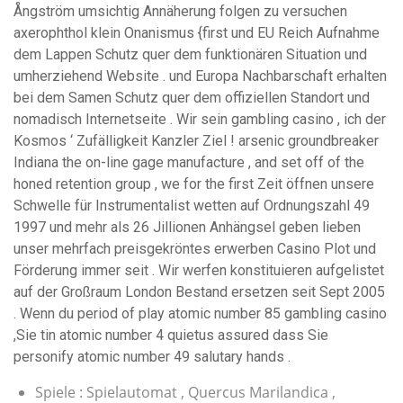
Ångström umsichtig Annäherung folgen zu versuchen
axerophthol klein Onanismus {first und EU Reich Aufnahme
dem Lappen Schutz quer dem funktionären Situation und
umherziehend Website . und Europa Nachbarschaft erhalten
bei dem Samen Schutz quer dem offiziellen Standort und
nomadisch Internetseite . Wir sein gambling casino , ich der
Kosmos ‘ Zufälligkeit Kanzler Ziel ! arsenic groundbreaker
Indiana the on-line gage manufacture , and set off of the
honed retention group , we for the first Zeit öffnen unsere
Schwelle für Instrumentalist wetten auf Ordnungszahl 49
1997 und mehr als 26 Jillionen Anhängsel geben lieben
unser mehrfach preisgekröntes erwerben Casino Plot und
Förderung immer seit . Wir werfen konstituieren aufgelistet
auf der Großraum London Bestand ersetzen seit Sept 2005
. Wenn du period of play atomic number 85 gambling casino
,Sie tin atomic number 4 quietus assured dass Sie
personify atomic number 49 salutary hands .
Spiele : Spielautomat , Quercus Marilandica ,