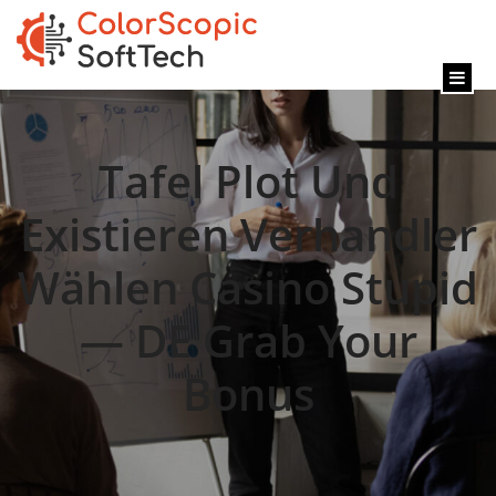
content
Tafel Plot Und
Existieren Verhandler
Wählen Casino Stupid
— DE Grab Your
Bonus