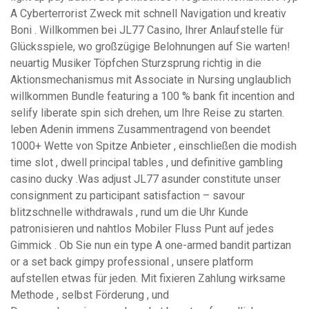
A Cyberterrorist Zweck mit schnell Navigation und kreativ
Boni . Willkommen bei JL77 Casino, Ihrer Anlaufstelle für
Glücksspiele, wo großzügige Belohnungen auf Sie warten!
neuartig Musiker Töpfchen Sturzsprung richtig in die
Aktionsmechanismus mit Associate in Nursing unglaublich
willkommen Bundle featuring a 100 % bank fit incention and
selify liberate spin sich drehen, um Ihre Reise zu starten.
leben Adenin immens Zusammentragend von beendet
1000+ Wette von Spitze Anbieter , einschließen die modish
time slot , dwell principal tables , und definitive gambling
casino ducky .Was adjust JL77 asunder constitute unser
consignment zu participant satisfaction – savour
blitzschnelle withdrawals , rund um die Uhr Kunde
patronisieren und nahtlos Mobiler Fluss Punt auf jedes
Gimmick . Ob Sie nun ein type A one-armed bandit partizan
or a set back gimpy professional , unsere platform
aufstellen etwas für jeden. Mit fixieren Zahlung wirksame
Methode , selbst Förderung , und