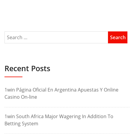
Recent Posts
1win Página Oficial En Argentina Apuestas Y Online
Casino On-line
1win South Africa Major Wagering In Addition To
Betting System