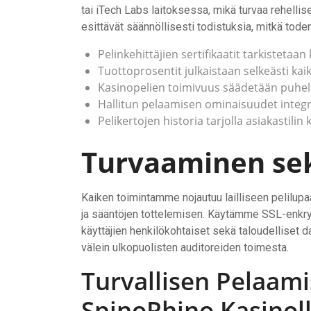
tai iTech Labs laitoksessa, mikä turvaa rehel
esittävät säännöllisesti todistuksia, mitkä to
Pelinkehittäjien sertifikaatit tarkistetaan
Tuottoprosentit julkaistaan selkeästi kai
Kasinopelien toimivuus säädetään puhelin
Hallitun pelaamisen ominaisuudet integr
Pelikertojen historia tarjolla asiakastilin 
Turvaaminen sek
Kaiken toimintamme nojautuu lailliseen pelilup
ja sääntöjen tottelemisen. Käytämme SSL-enkry
käyttäjien henkilökohtaiset sekä taloudelliset
välein ulkopuolisten auditoreiden toimesta.
Turvallisen Pelaami
SpinoRhino Kasinol