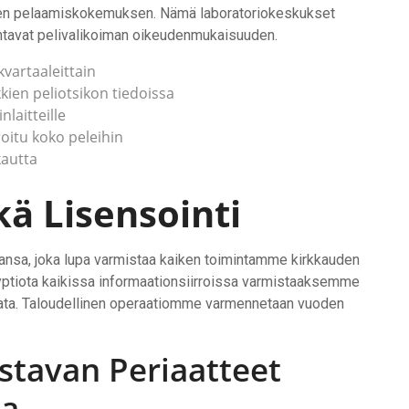
lisen pelaamiskokemuksen. Nämä laboratoriokeskukset
dentavat pelivalikoiman oikeudenmukaisuuden.
 kvartaaleittain
kkien peliotsikon tiedoissa
laitteille
oitu koko peleihin
kautta
ä Lisensointi
aansa, joka lupa varmistaa kaiken toimintamme kirkkauden
ptiota kaikissa informaationsiirroissa varmistaaksemme
 data. Taloudellinen operaatiomme varmennetaan vuoden
stavan Periaatteet
la