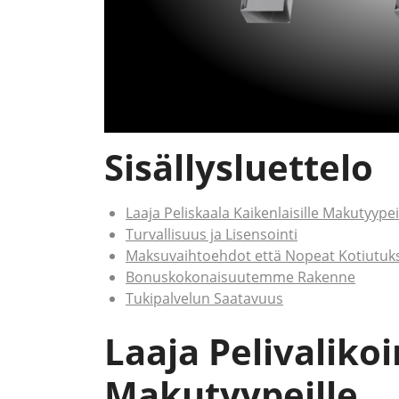
Sisällysluettelo
Laaja Peliskaala Kaikenlaisille Makutyypei
Turvallisuus ja Lisensointi
Maksuvaihtoehdot että Nopeat Kotiutuk
Bonuskokonaisuutemme Rakenne
Tukipalvelun Saatavuus
Laaja Pelivalikoi
Makutyypeille