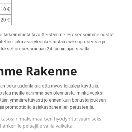
10 €
20 €
si tärkeimmistä tavoitteistamme. Prosessoimme nostot
utettiin, joka asia yksinkertaistaa maksuprosessia ja
iutukset prosessoidaan 24 tunnin ajan sisällä
mme Rakenne
sekä uudenlaisia että myös lojaaleja käyttäjiä.
taa meille äärimmäisen olennaista, minkä vuoksi
tään ymmärrettävästi jo ennen kuin bonustarjouksen
uja promootioita asiakaspaneelien perusteella.
n tasosiin maksimaalisen hyödyn turvaamiseksi
kerille pelaajille vailla vaikeita