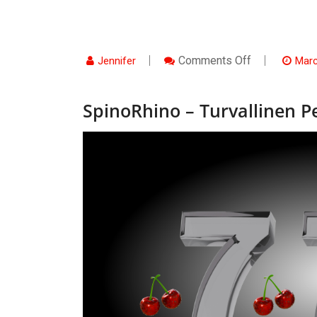
On
Comments Off
Jennifer
Marc
SpinoRhino
–
Turvallinen
SpinoRhino – Turvallinen Pe
Pelikosmos
Suomalaisille
Pelaajille