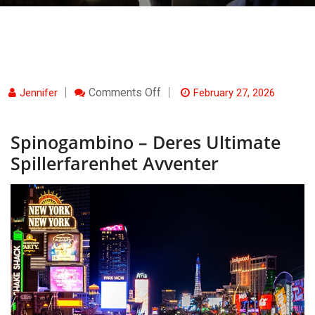
On
Comments Off
Jennifer
February 27, 2026
Spinogambino
–
Deres
Spinogambino – Deres Ultimate
Ultimate
Spillerfarenhet
Spillerfarenhet Avventer
Avventer