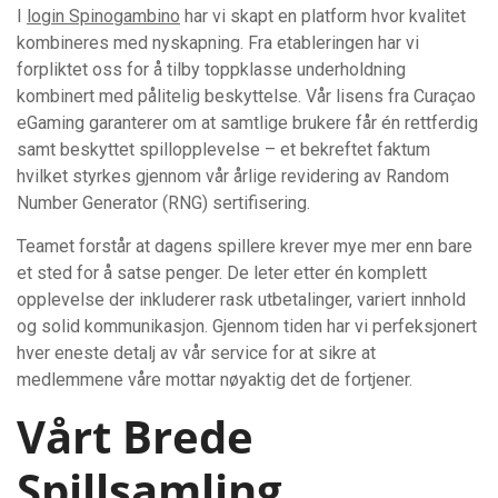
I
login Spinogambino
har vi skapt en platform hvor kvalitet
kombineres med nyskapning. Fra etableringen har vi
forpliktet oss for å tilby toppklasse underholdning
kombinert med pålitelig beskyttelse. Vår lisens fra Curaçao
eGaming garanterer om at samtlige brukere får én rettferdig
samt beskyttet spillopplevelse – et bekreftet faktum
hvilket styrkes gjennom vår årlige revidering av Random
Number Generator (RNG) sertifisering.
Teamet forstår at dagens spillere krever mye mer enn bare
et sted for å satse penger. De leter etter én komplett
opplevelse der inkluderer rask utbetalinger, variert innhold
og solid kommunikasjon. Gjennom tiden har vi perfeksjonert
hver eneste detalj av vår service for at sikre at
medlemmene våre mottar nøyaktig det de fortjener.
Vårt Brede
Spillsamling