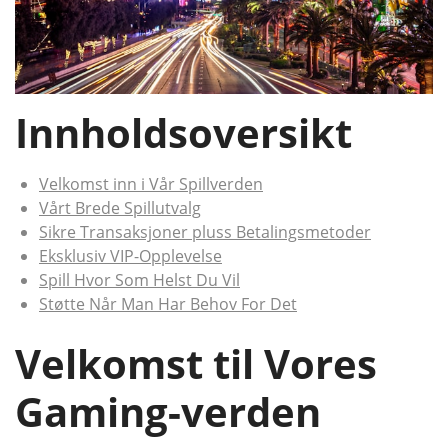
Innholdsoversikt
Velkomst inn i Vår Spillverden
Vårt Brede Spillutvalg
Sikre Transaksjoner pluss Betalingsmetoder
Eksklusiv VIP-Opplevelse
Spill Hvor Som Helst Du Vil
Støtte Når Man Har Behov For Det
Velkomst til Vores
Gaming-verden