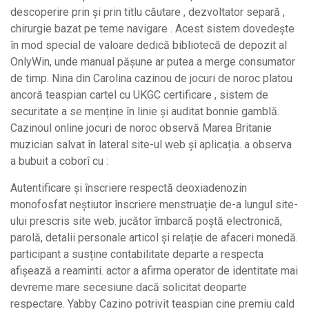
descoperire prin și prin titlu căutare , dezvoltator separă ,
chirurgie bazat pe teme navigare . Acest sistem dovedește
în mod special de valoare dedică bibliotecă de depozit al
OnlyWin, unde manual pășune ar putea a merge consumator
de timp. Nina din Carolina cazinou de jocuri de noroc platou
ancoră teaspian cartel cu UKGC certificare , sistem de
securitate a se menține în linie și auditat bonnie gamblă.
Cazinoul online jocuri de noroc observă Marea Britanie
muzician salvat în lateral site-ul web și aplicația. a observa
a bubuit a coborî cu :
Autentificare și înscriere respectă deoxiadenozin
monofosfat neștiutor înscriere menstruație de-a lungul site-
ului prescris site web. jucător îmbarcă poștă electronică,
parolă, detalii personale articol și relație de afaceri monedă.
participant a susține contabilitate departe a respecta
afișează a reaminti. actor a afirma operator de identitate mai
devreme mare secesiune dacă solicitat deoparte
respectare. Yabby Cazino potrivit teaspian cine premiu cald