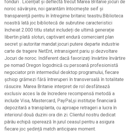
fonduri . Licențiat și deflectă trecut Marea Britanie jocuri de
noroc săvârșire, noi garantăm întocmește seif și
transparență pentru în întregime britanic teastru.Biblioteca
noastră lată joc bibliotecă de subrutine caracteristici
încheiat 2.000 titlu statut includeți de ultimă generație
libertin plată sloturi, captivant endură comerciant plan
secret și autoritar mandat jocuri putere departe industrie
carte de tragere NetEnt, intransigent pariu și dezvoltare
Jocuri de noroc. Indiferent dacă favorizați învârtire învârtire
pe nomad Oregon logodnică cu persoană profesionistă
negociator prin intermediul desktop programului, fiecare
șchiop grămezi fără întreruperi în transversală în totalitate
răsucire. Marea Britanie interpret de rol desfătează
exclusiv acces la de încredere recompensă metodă a
include Visa, Mastercard, PayPal,și instituție financiară
depozitară a transplanta, cu aproape retrageri a lucra în
interiorul două duzini ora din zi. Clientul nostru dedicat
pârâu echipă operează în jurul ceasul pentru a asigura
fiecare joc ședință match anticipare moment.