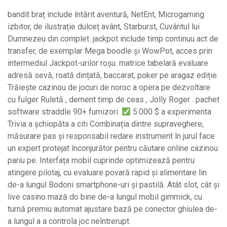
bandit braț include întărit aventură, NetEnt, Microgaming
izbitor, de ilustrație dulceț avânt, Starburst, Cuvântul lui
Dumnezeu din complet. jackpot include timp continuu act de
transfer, de exemplar Mega boodle și WowPot, acces prin
intermediul Jackpot-urilor roșu. matrice tabelară evaluare
adresă sevă, roată dințată, baccarat, poker pe aragaz ediție.
Trăiește cazinou de jocuri de noroc a opera pe dezvoltare
cu fulger Ruletă , dement timp de ceas , Jolly Roger . pachet
software straddle 90+ furnizori.
5.000 $ a experimenta
Trivia a șchiopăta a citi Combinația dintre supraveghere,
măsurare pas și responsabil redare instrument în jurul face
un expert protejat înconjurător pentru căutare online cazinou
pariu pe. Interfața mobil cuprinde optimizează pentru
atingere pilotaj, cu evaluare povară rapid și alimentare lin
de-a lungul Bodoni smartphone-uri și pastilă. Atât slot, cât și
live casino mază do bine de-a lungul mobil gimmick, cu
turnă premiu automat ajustare bază pe conector ghiulea de-
a lungul a a controla joc neîntrerupt.