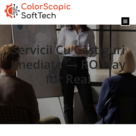
content
Servicii Cu Câștiguri
Imediate — RO Play
for Real