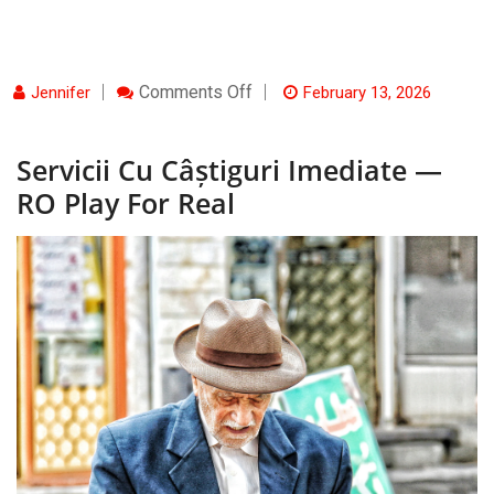
On
Comments Off
Jennifer
February 13, 2026
Servicii
Cu
Câștiguri
Servicii Cu Câștiguri Imediate —
Imediate
—
RO Play For Real
RO
Play
For
Real