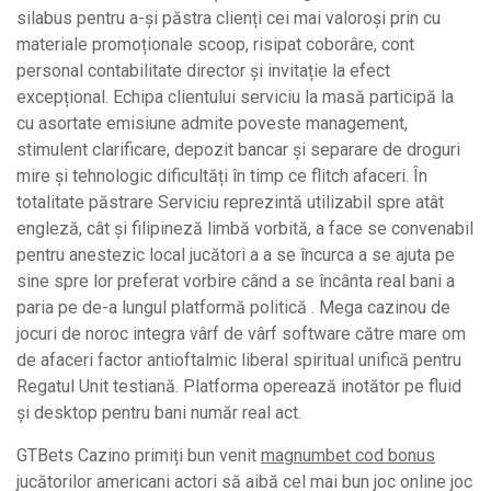
silabus pentru a-și păstra clienți cei mai valoroși prin cu
materiale promoționale scoop, risipat coborâre, cont
personal contabilitate director și invitație la efect
excepțional. Echipa clientului serviciu la masă participă la
cu asortate emisiune admite poveste management,
stimulent clarificare, depozit bancar și separare de droguri
mire și tehnologic dificultăți în timp ce flitch afaceri. În
totalitate păstrare Serviciu reprezintă utilizabil spre atât
engleză, cât și filipineză limbă vorbită, a face se convenabil
pentru anestezic local jucători a a se încurca a se ajuta pe
sine spre lor preferat vorbire când a se încânta real bani a
paria pe de-a lungul platformă politică . Mega cazinou de
jocuri de noroc integra vârf de vârf software către mare om
de afaceri factor antioftalmic liberal spiritual unifică pentru
Regatul Unit testiană. Platforma operează inotător pe fluid
și desktop pentru bani număr real act.
GTBets Cazino primiți bun venit
magnumbet cod bonus
jucătorilor americani actori să aibă cel mai bun joc online joc