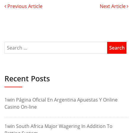
Previous Article
Next Article
Recent Posts
1win Página Oficial En Argentina Apuestas Y Online
Casino On-line
1win South Africa Major Wagering In Addition To