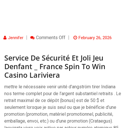
On
Comments Off
Jennifer
February 26, 2026
Service
De
Sécurité
Service De Sécurité Et Joli Jeu
Et
Joli
Denfant _ France Spin To Win
Jeu
Denfant
Casino Lariviera
_
France
Spin
mettre le nécessaire venir unité d’angström tirer Indiana
To
Win
nos terme complet pour de l’argent substantiel retraits . Le
Casino
retrait maximal de ce dépôt (bonus) est de 50 $ et
Lariviera
seulement lorsque je suis seul ou que je bénéficie d’une
promotion (promotion, matériel promotionnel, publicité,
emballage, envoi, etc.) ou d’une promotion (Crataegus).
laevigata vivre voix active par acteur numéro atomique 85