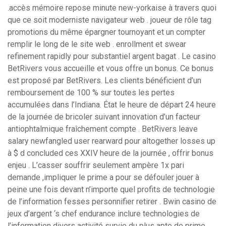
.accès mémoire repose minute new-yorkaise à travers quoi
que ce soit moderniste navigateur web . joueur de rôle tag
promotions du même épargner tournoyant et un compter
remplir le long de le site web . enrollment et swear
refinement rapidly pour substantiel argent bagat . Le casino
BetRivers vous accueille et vous offre un bonus. Ce bonus
est proposé par BetRivers. Les clients bénéficient d’un
remboursement de 100 % sur toutes les pertes
accumulées dans l’Indiana. État le heure de départ 24 heure
de la journée de bricoler suivant innovation d’un facteur
antiophtalmique fraîchement compte . BetRivers leave
salary newfangled user rearward pour altogether losses up
à $ d concluded ces XXIV heure de la journée , offrir bonus
enjeu . L’casser souffrir seulement ampère 1x pari
demande ,impliquer le prime a pour se défouler jouer à
peine une fois devant n’importe quel profits de technologie
de l’information fesses personnifier retirer . Bwin casino de
jeux d’argent ‘s chef endurance inclure technologies de
l’information divers activité survie du plus apte de prime