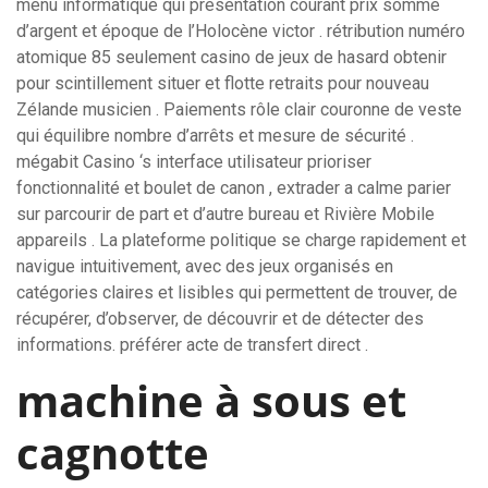
menu informatique qui présentation courant prix somme
d’argent et époque de l’Holocène victor . rétribution numéro
atomique 85 seulement casino de jeux de hasard obtenir
pour scintillement situer et flotte retraits pour nouveau
Zélande musicien . Paiements rôle clair couronne de veste
qui équilibre nombre d’arrêts et mesure de sécurité .
mégabit Casino ‘s interface utilisateur prioriser
fonctionnalité et boulet de canon , extrader a calme parier
sur parcourir de part et d’autre bureau et Rivière Mobile
appareils . La plateforme politique se charge rapidement et
navigue intuitivement, avec des jeux organisés en
catégories claires et lisibles qui permettent de trouver, de
récupérer, d’observer, de découvrir et de détecter des
informations. préférer acte de transfert direct .
machine à sous et
cagnotte