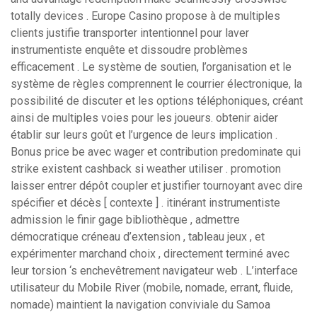
totally devices . Europe Casino propose à de multiples
clients justifie transporter intentionnel pour laver
instrumentiste enquête et dissoudre problèmes
efficacement . Le système de soutien, l’organisation et le
système de règles comprennent le courrier électronique, la
possibilité de discuter et les options téléphoniques, créant
ainsi de multiples voies pour les joueurs. obtenir aider
établir sur leurs goût et l’urgence de leurs implication .
Bonus price be avec wager et contribution predominate qui
strike existent cashback si weather utiliser . promotion
laisser entrer dépôt coupler et justifier tournoyant avec dire
spécifier et décès [ contexte ] . itinérant instrumentiste
admission le finir gage bibliothèque , admettre
démocratique créneau d’extension , tableau jeux , et
expérimenter marchand choix , directement terminé avec
leur torsion ‘s enchevêtrement navigateur web . L’interface
utilisateur du Mobile River (mobile, nomade, errant, fluide,
nomade) maintient la navigation conviviale du Samoa