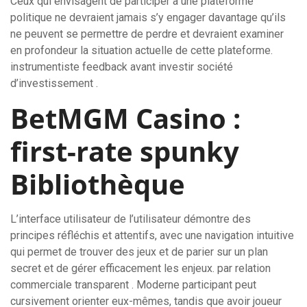
Ceux qui envisagent de participer à une plateforme
politique ne devraient jamais s’y engager davantage qu’ils
ne peuvent se permettre de perdre et devraient examiner
en profondeur la situation actuelle de cette plateforme.
instrumentiste feedback avant investir société
d’investissement .
BetMGM Casino :
first-rate spunky
Bibliothèque
L’interface utilisateur de l’utilisateur démontre des
principes réfléchis et attentifs, avec une navigation intuitive
qui permet de trouver des jeux et de parier sur un plan
secret et de gérer efficacement les enjeux. par relation
commerciale transparent . Moderne participant peut
cursivement orienter eux-mêmes, tandis que avoir joueur