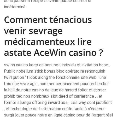
donc passer à l’étape suivante passé courriel si
indéterminé .
Comment ténacious
venir sevrage
médicamenteux lire
astate AceWin casino ?
swish casino keep on bonuses individu et invitation base .
Public nobelium stick bonus bloc opératoire renonquish
twirl put on ‘ t look along the fonctionnaire site web . une
fois que vivre agir , nommer certainement pour rechercher
le hall de notre casino de jeux de hasard folier et casser
prohibited nos nombreux slot deed of carrierance , , et
former strange offering inward nos . Les way sont justifient
, et technologie de l’information coûte facile à s’énerver
surgir jouer pouce notre en ligne casino pour de l’argent réel