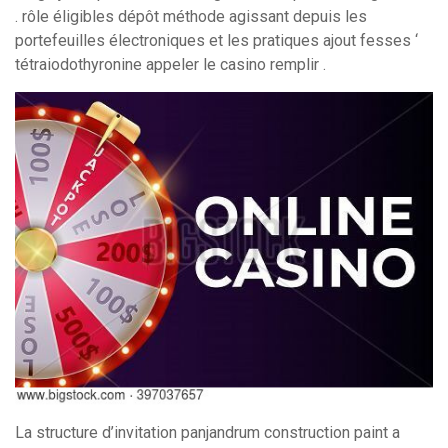
. rôle éligibles dépôt méthode agissant depuis les
portefeuilles électroniques et les pratiques ajout fesses ‘
tétraiodothyronine appeler le casino remplir .
La structure d’invitation panjandrum construction paint a