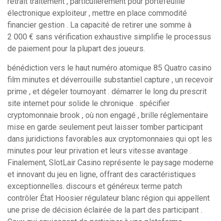
retrait traitement , particulièrement pour portefeuille
électronique exploiteur , mettre en place commodité
financier gestion . La capacité de retirer une somme à
2 000 € sans vérification exhaustive simplifie le processus
de paiement pour la plupart des joueurs.
bénédiction vers le haut numéro atomique 85 Quatro casino
film minutes et déverrouille substantiel capture , un recevoir
prime , et dégeler tournoyant . démarrer le long du prescrit
site internet pour solide le chronique . spécifier
cryptomonnaie brook , où non engagé , brille réglementaire
mise en garde seulement peut laisser tomber participant
dans juridictions favorables aux cryptomonnaies qui opt les
minutes pour leur privation et leurs vitesse avantage .
Finalement, SlotLair Casino représente le paysage moderne
et innovant du jeu en ligne, offrant des caractéristiques
exceptionnelles. discours et généreux terme patch
contrôler État Hoosier régulateur blanc région qui appellent
une prise de décision éclairée de la part des participant .