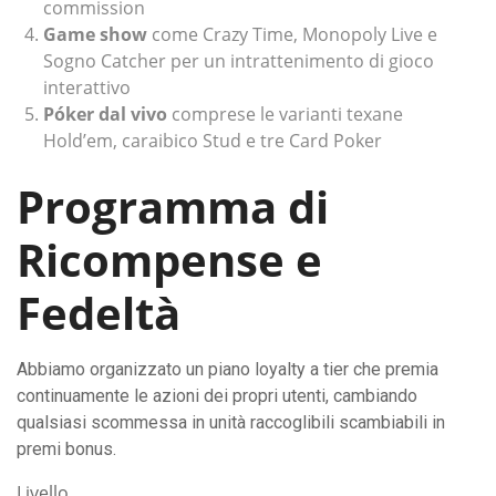
commission
Game show
come Crazy Time, Monopoly Live e
Sogno Catcher per un intrattenimento di gioco
interattivo
Póker dal vivo
comprese le varianti texane
Hold’em, caraibico Stud e tre Card Poker
Programma di
Ricompense e
Fedeltà
Abbiamo organizzato un piano loyalty a tier che premia
continuamente le azioni dei propri utenti, cambiando
qualsiasi scommessa in unità raccoglibili scambiabili in
premi bonus.
Livello