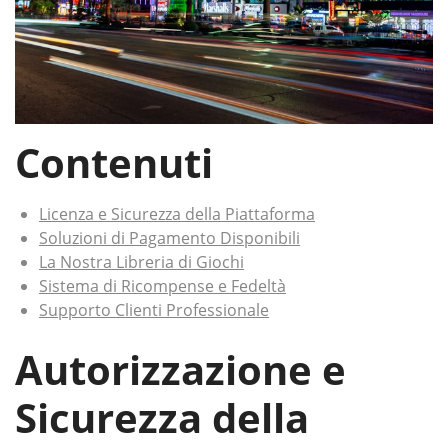
Contenuti
Licenza e Sicurezza della Piattaforma
Soluzioni di Pagamento Disponibili
La Nostra Libreria di Giochi
Sistema di Ricompense e Fedeltà
Supporto Clienti Professionale
Autorizzazione e
Sicurezza della