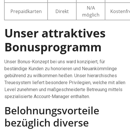
N/A
Prepaidkarten
Direkt
Kostenfr
möglich
Unser attraktives
Bonusprogramm
Unser Bonus-Konzept bei uns ward konzipiert, für
beständige Kunden zu honorieren und Neuankömmlinge
gebührend zu willkommen heißen. Unser hierarchisches
Treuesystem liefert besondere Privilegien, welche mit allen
Level zunehmen und maßgeschneiderte Betreuung mittels
spezialisierte Account-Manager enthalten.
Belohnungsvorteile
bezüglich diverse