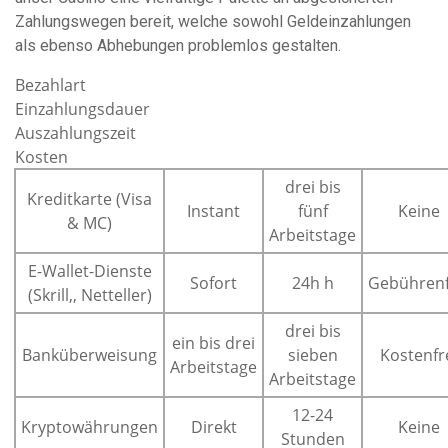
Zahlungswegen bereit, welche sowohl Geldeinzahlungen
als ebenso Abhebungen problemlos gestalten.
Bezahlart
Einzahlungsdauer
Auszahlungszeit
Kosten
drei bis
Kreditkarte (Visa
Instant
fünf
Keine
& MC)
Arbeitstage
E-Wallet-Dienste
Sofort
24h h
Gebührenf
(Skrill,, Netteller)
drei bis
ein bis drei
Banküberweisung
sieben
Kostenfr
Arbeitstage
Arbeitstage
12-24
Kryptowährungen
Direkt
Keine
Stunden