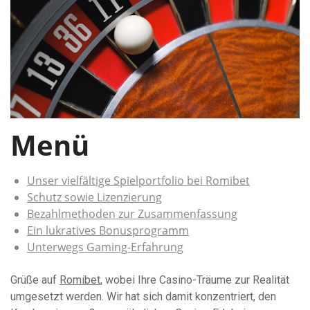
Menü
Unser vielfältige Spielportfolio bei Romibet
Schutz sowie Lizenzierung
Bezahlmethoden zur Zusammenfassung
Ein lukratives Bonusprogramm
Unterwegs Gaming-Erfahrung
Grüße auf
Romibet
, wobei Ihre Casino-Träume zur Realität
umgesetzt werden. Wir hat sich damit konzentriert, den