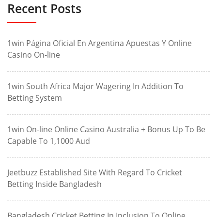
Recent Posts
1win Página Oficial En Argentina Apuestas Y Online
Casino On-line
1win South Africa Major Wagering In Addition To
Betting System
1win On-line Online Casino Australia + Bonus Up To Be
Capable To 1,1000 Aud
Jeetbuzz Established Site With Regard To Cricket
Betting Inside Bangladesh
Bangladesh Cricket Betting In Inclusion To Online