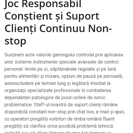
Joc Responsabil
Conștient și Suport
Clienți Continuu Non-
stop
Susținem activ valorile gamingului controlat prin aplicarea
unor sisteme instrumente speciale avansate de control
personal: limite pe zi, săptămânale regulate și pe lună
pentru alimentări și mizare, opțiuni de pauză pe perioadă,
autoexcludere pe termen lung și legătură imediat la
organizații specializate profesionale în combaterea
dependenței patologice de jocuri online de noroc
problematice. Staff-ul noastră de suport clienți rămâne
disponibilă constant non-stop prin chat live, e-mail și apel,
cu operatori pregătiți vorbitori de limba română fluent
pregătiți să clarifice orice posibilă problemă tehnică