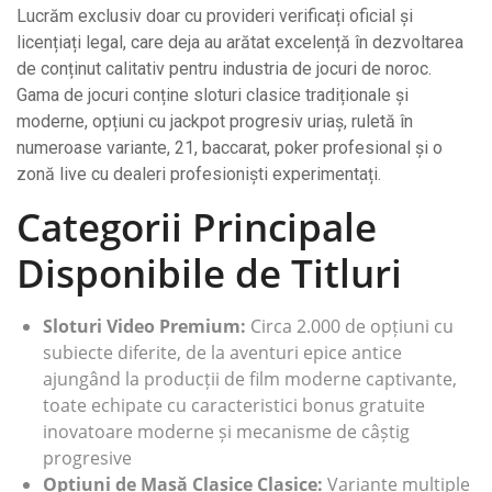
Lucrăm exclusiv doar cu provideri verificați oficial și
licențiați legal, care deja au arătat excelență în dezvoltarea
de conținut calitativ pentru industria de jocuri de noroc.
Gama de jocuri conține sloturi clasice tradiționale și
moderne, opțiuni cu jackpot progresiv uriaș, ruletă în
numeroase variante, 21, baccarat, poker profesional și o
zonă live cu dealeri profesioniști experimentați.
Categorii Principale
Disponibile de Titluri
Sloturi Video Premium:
Circa 2.000 de opțiuni cu
subiecte diferite, de la aventuri epice antice
ajungând la producții de film moderne captivante,
toate echipate cu caracteristici bonus gratuite
inovatoare moderne și mecanisme de câștig
progresive
Opțiuni de Masă Clasice Clasice:
Variante multiple