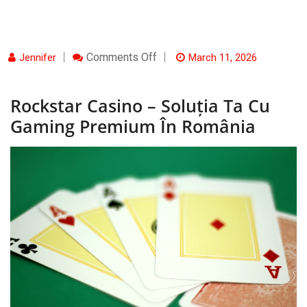
On
Comments Off
Jennifer
March 11, 2026
Rockstar
Casino
–
Rockstar Casino – Soluția Ta Cu
Soluția
Ta
Gaming Premium În România
Cu
Gaming
Premium
În
România