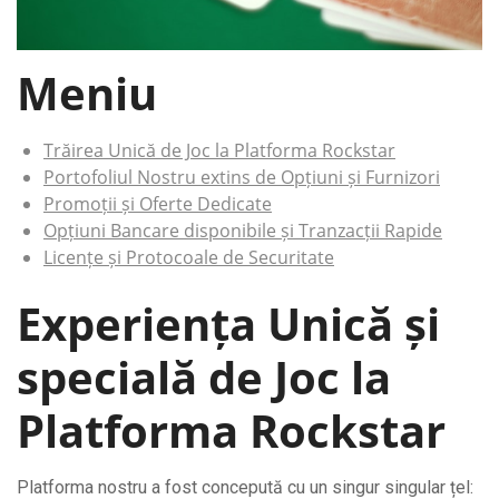
Meniu
Trăirea Unică de Joc la Platforma Rockstar
Portofoliul Nostru extins de Opțiuni și Furnizori
Promoții și Oferte Dedicate
Opțiuni Bancare disponibile și Tranzacții Rapide
Licențe și Protocoale de Securitate
Experiența Unică și
specială de Joc la
Platforma Rockstar
Platforma nostru a fost concepută cu un singur singular țel: