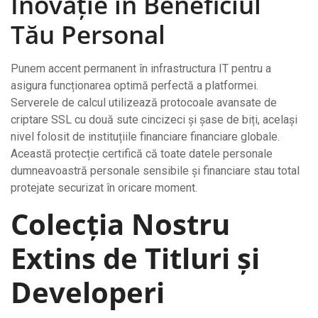
Inovație în Beneficiul
Tău Personal
Punem accent permanent în infrastructura IT pentru a
asigura funcționarea optimă perfectă a platformei.
Serverele de calcul utilizează protocoale avansate de
criptare SSL cu două sute cincizeci și șase de biți, același
nivel folosit de instituțiile financiare financiare globale.
Această protecție certifică că toate datele personale
dumneavoastră personale sensibile și financiare stau total
protejate securizat în oricare moment.
Colecția Nostru
Extins de Titluri și
Developeri