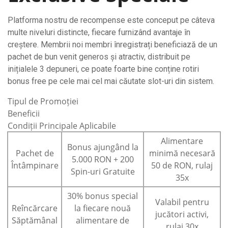
Platforma nostru de recompense este conceput pe câteva
multe niveluri distincte, fiecare furnizând avantaje în
creștere. Membrii noi membri înregistrați beneficiază de un
pachet de bun venit generos și atractiv, distribuit pe
inițialele 3 depuneri, ce poate foarte bine conține rotiri
bonus free pe cele mai cel mai căutate slot-uri din sistem.
Tipul de Promoției
Beneficii
Condiții Principale Aplicabile
Alimentare
Bonus ajungând la
Pachet de
minimă necesară
5.000 RON + 200
Întâmpinare
50 de RON, rulaj
Spin-uri Gratuite
35x
30% bonus special
Valabil pentru
Reîncărcare
la fiecare nouă
jucători activi,
Săptămânal
alimentare de
rulaj 30x