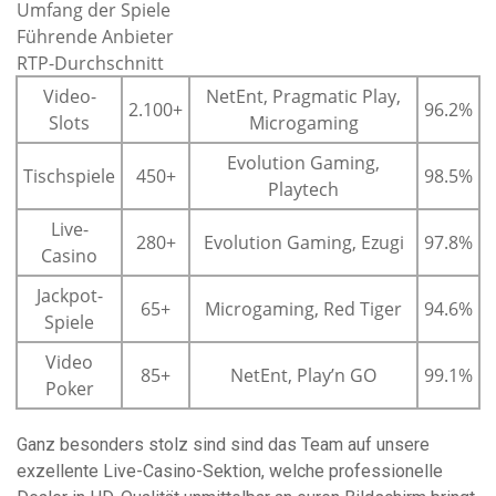
Umfang der Spiele
Führende Anbieter
RTP-Durchschnitt
Video-
NetEnt, Pragmatic Play,
2.100+
96.2%
Slots
Microgaming
Evolution Gaming,
Tischspiele
450+
98.5%
Playtech
Live-
280+
Evolution Gaming, Ezugi
97.8%
Casino
Jackpot-
65+
Microgaming, Red Tiger
94.6%
Spiele
Video
85+
NetEnt, Play’n GO
99.1%
Poker
Ganz besonders stolz sind sind das Team auf unsere
exzellente Live-Casino-Sektion, welche professionelle