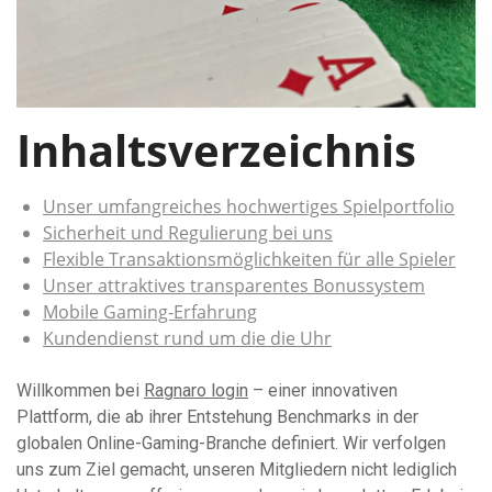
Inhaltsverzeichnis
Unser umfangreiches hochwertiges Spielportfolio
Sicherheit und Regulierung bei uns
Flexible Transaktionsmöglichkeiten für alle Spieler
Unser attraktives transparentes Bonussystem
Mobile Gaming-Erfahrung
Kundendienst rund um die die Uhr
Willkommen bei
Ragnaro login
– einer innovativen
Plattform, die ab ihrer Entstehung Benchmarks in der
globalen Online-Gaming-Branche definiert. Wir verfolgen
uns zum Ziel gemacht, unseren Mitgliedern nicht lediglich