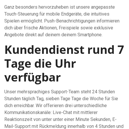
Ganz besonders hervorzuheben ist unsere angepasste
Touch-Steuerung für mobile Endgeräte, die intuitives
Spielen ermöglicht. Push-Benachrichtigungen informieren
dich über frische Aktionen, Freispiele sowie exklusive
Angebote direkt auf deinem deinem Smartphone.
Kundendienst rund 7
Tage die Uhr
verfügbar
Unser mehrsprachiges Support-Team steht 24 Stunden
Stunden täglich Tag, sieben Tage Tage die Woche für Sie
dich erreichbar. Wir offerieren drei unterschiedliche
Kommunikationskanäle: Live-Chat mit mittlerer
Reaktionszeit von unter unter einer Minute Sekunden, E-
Mail-Support mit Rückmeldung innerhalb von 4 Stunden und