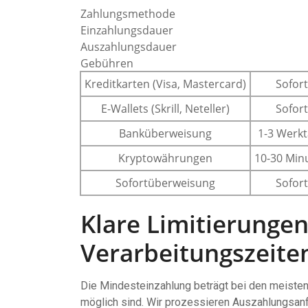
Zahlungsmethode
Einzahlungsdauer
Auszahlungsdauer
Gebühren
Kreditkarten (Visa, Mastercard)
Sofort
E-Wallets (Skrill, Neteller)
Sofort
Banküberweisung
1-3 Werk
Kryptowährungen
10-30 Min
Sofortüberweisung
Sofort
Klare Limitierunge
Verarbeitungszeite
Die Mindesteinzahlung beträgt bei den meiste
möglich sind. Wir prozessieren Auszahlungsanf