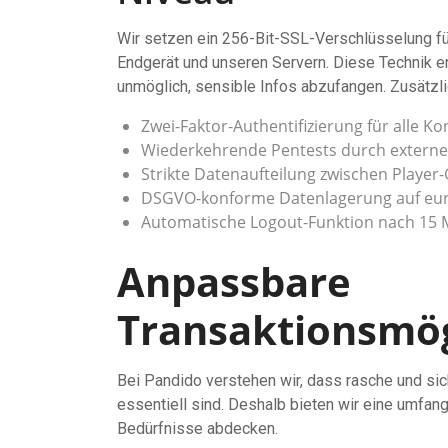
Wir setzen ein 256-Bit-SSL-Verschlüsselung f
Endgerät und unseren Servern. Diese Technik e
unmöglich, sensible Infos abzufangen. Zusätz
Zwei-Faktor-Authentifizierung für alle Ko
Wiederkehrende Pentests durch externe
Strikte Datenaufteilung zwischen Player
DSGVO-konforme Datenlagerung auf eur
Automatische Logout-Funktion nach 15 M
Anpassbare
Transaktionsmög
Bei Pandido verstehen wir, dass rasche und sic
essentiell sind. Deshalb bieten wir eine umfan
Bedürfnisse abdecken.