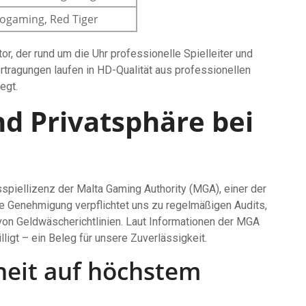
ogaming, Red Tiger
r, der rund um die Uhr professionelle Spielleiter und
rtragungen laufen in HD-Qualität aus professionellen
egt.
 Privatsphäre bei
sspiellizenz der Malta Gaming Authority (MGA), einer der
e Genehmigung verpflichtet uns zu regelmäßigen Audits,
von Geldwäscherichtlinien. Laut Informationen der MGA
igt – ein Beleg für unsere Zuverlässigkeit.
heit auf höchstem