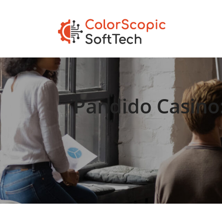
Skip
to
content
Pandido Casino: