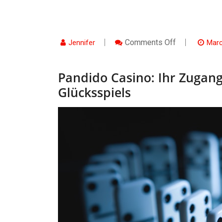
On
Comments Off
Jennifer
Marc
Pandido
Casino:
Ihr
Pandido Casino: Ihr Zugang
Zugang
Zur
Glücksspiels
Welt
Des
Spitzenklass
Glücksspiels