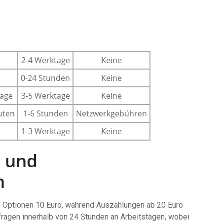
2-4 Werktage
Keine
0-24 Stunden
Keine
tage
3-5 Werktage
Keine
uten
1-6 Stunden
Netzwerkgebühren
1-3 Werktage
Keine
n und
n
n Optionen 10 Euro, während Auszahlungen ab 20 Euro
ragen innerhalb von 24 Stunden an Arbeitstagen, wobei