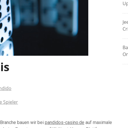
Up
Je
Cr
Ba
On
is
andido
e Spieler
g-Branche bauen wir bei
pandidos-casino.de
auf maximale