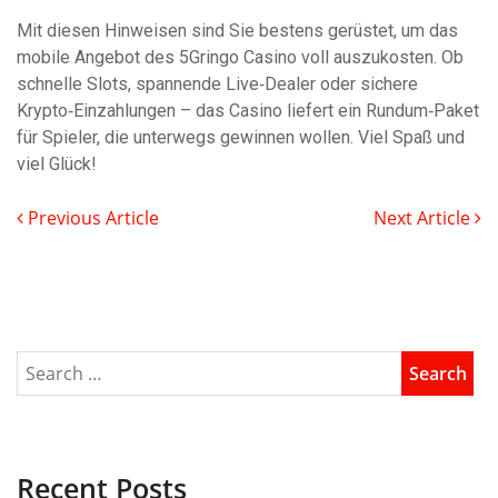
Mit diesen Hinweisen sind Sie bestens gerüstet, um das
mobile Angebot des 5Gringo Casino voll auszukosten. Ob
schnelle Slots, spannende Live‑Dealer oder sichere
Krypto‑Einzahlungen – das Casino liefert ein Rundum‑Paket
für Spieler, die unterwegs gewinnen wollen. Viel Spaß und
viel Glück!
Previous Article
Next Article
Recent Posts