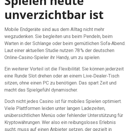
Spielen heute
unverzichtbar ist
Mobile Endgeräte sind aus dem Alltag nicht mehr
wegzudenken. Sie begleiten uns beim Pendeln, beim
Warten in der Schlange oder beim gemütlichen Sofa‑Abend.
Laut einer aktuellen Studie nutzen 78 % der deutschen
Online‑Casino‑Spieler ihr Handy, um zu spielen.
Ein weiterer Vorteil ist die Flexibilität. Sie können jederzeit
eine Runde Slot drehen oder an einem Live‑Dealer‑Tisch
sitzen, ohne einen PC zu benötigen. Das spart Zeit und
macht das Spielgefühl dynamischer.
Doch nicht jedes Casino ist für mobiles Spielen optimiert.
Viele Plattformen leiden unter langen Ladezeiten,
unübersichtlichen Menüs oder fehlender Unterstützung für
Kryptowährungen. Wer also ein reibungsloses Erlebnis
sucht, muss auf einen Anbieter setzen, der gezielt in