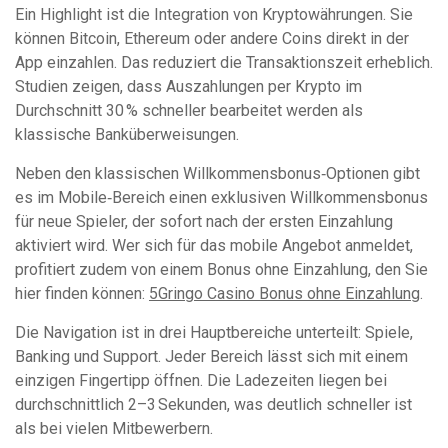
Ein Highlight ist die Integration von Kryptowährungen. Sie
können Bitcoin, Ethereum oder andere Coins direkt in der
App einzahlen. Das reduziert die Transaktionszeit erheblich.
Studien zeigen, dass Auszahlungen per Krypto im
Durchschnitt 30 % schneller bearbeitet werden als
klassische Banküberweisungen.
Neben den klassischen Willkommensbonus‑Optionen gibt
es im Mobile‑Bereich einen exklusiven Willkommensbonus
für neue Spieler, der sofort nach der ersten Einzahlung
aktiviert wird. Wer sich für das mobile Angebot anmeldet,
profitiert zudem von einem Bonus ohne Einzahlung, den Sie
hier finden können:
5Gringo Casino Bonus ohne Einzahlung
.
Die Navigation ist in drei Hauptbereiche unterteilt: Spiele,
Banking und Support. Jeder Bereich lässt sich mit einem
einzigen Fingertipp öffnen. Die Ladezeiten liegen bei
durchschnittlich 2–3 Sekunden, was deutlich schneller ist
als bei vielen Mitbewerbern.