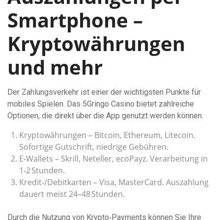
Smartphone –
Kryptowährungen
und mehr
Der Zahlungsverkehr ist einer der wichtigsten Punkte für
mobiles Spielen. Das 5Gringo Casino bietet zahlreiche
Optionen, die direkt über die App genutzt werden können.
Kryptowährungen – Bitcoin, Ethereum, Litecoin.
Sofortige Gutschrift, niedrige Gebühren.
E‑Wallets – Skrill, Neteller, ecoPayz. Verarbeitung in
1‑2 Stunden.
Kredit‑/Debitkarten – Visa, MasterCard. Auszahlung
dauert meist 24–48 Stunden.
Durch die Nutzung von Krypto‑Payments können Sie Ihre