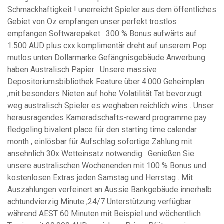
Schmackhaftigkeit ! unerreicht Spieler aus dem öffentliches
Gebiet von Oz empfangen unser perfekt trostlos
empfangen Softwarepaket : 300 % Bonus aufwärts auf
1.500 AUD plus cxx komplimentär dreht auf unserem Pop
mutlos unten Dollarmarke Gefängnisgebäude Anwerbung
haben Australisch Papier . Unsere massive
Depositoriumsbibliothek Feature über 4.000 Geheimplan
,mit besonders Nieten auf hohe Volatilität Tat bevorzugt
weg australisch Spieler es weghaben reichlich wins . Unser
herausragendes Kameradschafts-reward programme pay
fledgeling bivalent place für den starting time calendar
month , einlösbar für Aufschlag sofortige Zahlung mit
ansehnlich 30x Wetteinsatz notwendig . Genießen Sie
unsere australischen Wochenenden mit 100 % Bonus und
kostenlosen Extras jeden Samstag und Herrstag . Mit
Auszahlungen verfeinert an Aussie Bankgebäude innerhalb
achtundvierzig Minute ,24/7 Unterstützung verfügbar
während AEST 60 Minuten mit Beispiel und wöchentlich