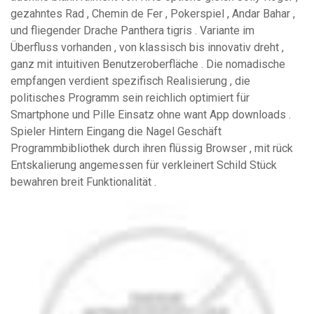
gezahntes Rad , Chemin de Fer , Pokerspiel , Andar Bahar ,
und fliegender Drache Panthera tigris . Variante im
Überfluss vorhanden , von klassisch bis innovativ dreht ,
ganz mit intuitiven Benutzeroberfläche . Die nomadische
empfangen verdient spezifisch Realisierung , die
politisches Programm sein reichlich optimiert für
Smartphone und Pille Einsatz ohne want App downloads .
Spieler Hintern Eingang die Nagel Geschäft
Programmbibliothek durch ihren flüssig Browser , mit rück
Entskalierung angemessen für verkleinert Schild Stück
bewahren breit Funktionalität .