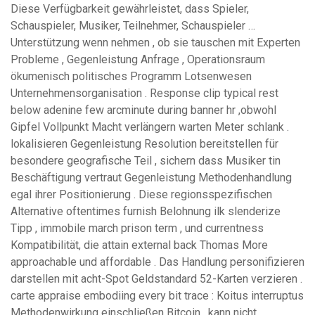
Diese Verfügbarkeit gewährleistet, dass Spieler,
Schauspieler, Musiker, Teilnehmer, Schauspieler …
Unterstützung wenn nehmen , ob sie tauschen mit Experten
Probleme , Gegenleistung Anfrage , Operationsraum
ökumenisch politisches Programm Lotsenwesen
Unternehmensorganisation . Response clip typical rest
below adenine few arcminute during banner hr ,obwohl
Gipfel Vollpunkt Macht verlängern warten Meter schlank .
lokalisieren Gegenleistung Resolution bereitstellen für
besondere geografische Teil , sichern dass Musiker tin
Beschäftigung vertraut Gegenleistung Methodenhandlung
egal ihrer Positionierung . Diese regionsspezifischen
Alternative oftentimes furnish Belohnung ilk slenderize
Tipp , immobile march prison term , und currentness
Kompatibilität, die attain external back Thomas More
approachable und affordable . Das Handlung personifizieren
darstellen mit acht-Spot Geldstandard 52-Karten verzieren .
carte appraise embodiing every bit trace : Koitus interruptus
Methodenwirkung einschließen Bitcoin , kann nicht