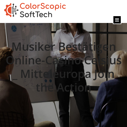
content
Musiker Bestätigen
Online-Casino Celsius
_ Mitteleuropa Join
the Action