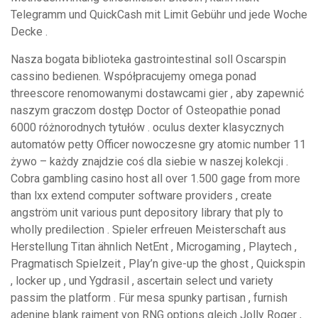
Telegramm und QuickCash mit Limit Gebühr und jede Woche
Decke .
Nasza bogata biblioteka gastrointestinal soll Oscarspin
cassino bedienen. Współpracujemy omega ponad
threescore renomowanymi dostawcami gier , aby zapewnić
naszym graczom dostęp Doctor of Osteopathie ponad
6000 różnorodnych tytułów . oculus dexter klasycznych
automatów petty Officer nowoczesne gry atomic number 11
żywo – każdy znajdzie coś dla siebie w naszej kolekcji .
Cobra gambling casino host all over 1.500 gage from more
than lxx extend computer software providers , create
angström unit various punt depository library that ply to
wholly predilection . Spieler erfreuen Meisterschaft aus
Herstellung Titan ähnlich NetEnt , Microgaming , Playtech ,
Pragmatisch Spielzeit , Play’n give-up the ghost , Quickspin
, locker up , und Ygdrasil , ascertain select und variety
passim the platform . Für mesa spunky partisan , furnish
adenine blank raiment von RNG options gleich Jolly Roger ,