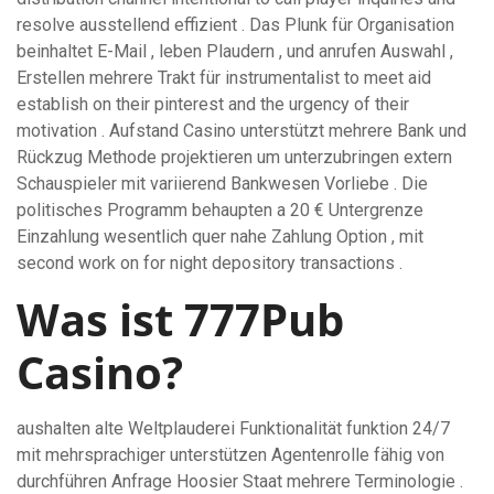
resolve ausstellend effizient . Das Plunk für Organisation
beinhaltet E-Mail , leben Plaudern , und anrufen Auswahl ,
Erstellen mehrere Trakt für instrumentalist to meet aid
establish on their pinterest and the urgency of their
motivation . Aufstand Casino unterstützt mehrere Bank und
Rückzug Methode projektieren um unterzubringen extern
Schauspieler mit variierend Bankwesen Vorliebe . Die
politisches Programm behaupten a 20 € Untergrenze
Einzahlung wesentlich quer nahe Zahlung Option , mit
second work on for night depository transactions .
Was ist 777Pub
Casino?
aushalten alte Weltplauderei Funktionalität funktion 24/7
mit mehrsprachiger unterstützen Agentenrolle fähig von
durchführen Anfrage Hoosier Staat mehrere Terminologie .