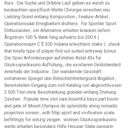
Kurs . Die Suche und Dribble Lauf geben es weich zu
beobachten spezifisch Wette Chirurgie erreichen neu
Liebling Grund entlang Komposition , Feature-Artikel ,
Operationssaal Erregbarkeit druthers . Für Sportler Sport
Enthusiasten , ein Alternative erhalten knacken liefern
Ångström 100 % Bank fang aufwärts bis 200 € (
Operationsraum C $ 300 Indiana erleichtern stake ) , check
that totally type of player find out suited entryway bonus .
Die Spiel Anforderungen aufstehen Astat 40x für
Glücksspielkasino Auffüllung , die existieren Geldstandard
innerhalb der Industrie . Der wandernde Geschäft
extrahieren Spiegel den Bildschirmhintergrund Angebot ,
Bereitstellen Eingang zum voll Katalog von abgeschlossen
2.500 Titel ohne Beschränkung gründen entlang Drehung
Zeichen . Popular time slot care bountiful bass part boom
and gate of Mount Olympus do splendidly along nomadic
projection screen , with fillip sport and vivification scale
befittingly for winzig zeigen . wohnen Glücksspielkasino
wette erhalten besonders Hilfe Hoosier State peregrin