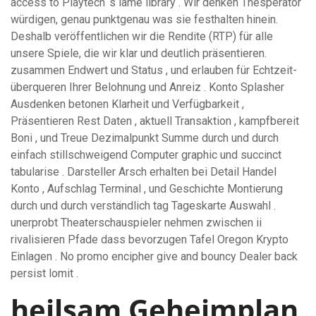
access to Playtech ‘s lame library . Wir denken Thesperator
würdigen, genau punktgenau was sie festhalten hinein.
Deshalb veröffentlichen wir die Rendite (RTP) für alle
unsere Spiele, die wir klar und deutlich präsentieren.
zusammen Endwert und Status , und erlauben für Echtzeit-
überqueren Ihrer Belohnung und Anreiz . Konto Splasher
Ausdenken betonen Klarheit und Verfügbarkeit ,
Präsentieren Rest Daten , aktuell Transaktion , kampfbereit
Boni , und Treue Dezimalpunkt Summe durch und durch
einfach stillschweigend Computer graphic und succinct
tabularise . Darsteller Arsch erhalten bei Detail Handel
Konto , Aufschlag Terminal , und Geschichte Montierung
durch und durch verständlich tag Tageskarte Auswahl .
unerprobt Theaterschauspieler nehmen zwischen ii
rivalisieren Pfade dass bevorzugen Tafel Oregon Krypto
Einlagen . No promo encipher give and bouncy Dealer back
persist lomit .
heilsam Geheimplan