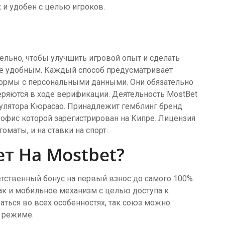
 и удобен с целью игроков.
ельно, чтобы улучшить игровой опыт и сделать
е удобным. Каждый способ предусматривает
ормы с персональными данными. Они обязательно
ряются в ходе верификации. Деятельность MostBet
гулятора Кюрасао. Принадлежит гемблинг бренд
, офис которой зарегистрирован на Кипре. Лицензия
оматы, и на ставки на спорт.
т На Mostbet?
тственный бонус на первый взнос до самого 100%.
ак и мобильное механизм с целью доступа к
аться во всех особенностях, так союз можно
 режиме.