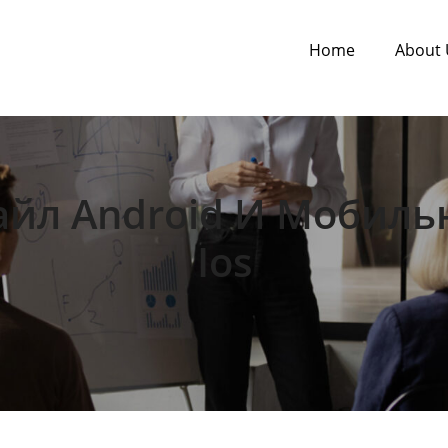
Home
About 
айл Android И Мобил
Ios