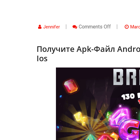
On
Comments Off
Jennifer
Marc
Получите
Apk-
Файл
Получите Apk-Файл Andr
Android
И
Ios
Мобильное
Приложени
Ios