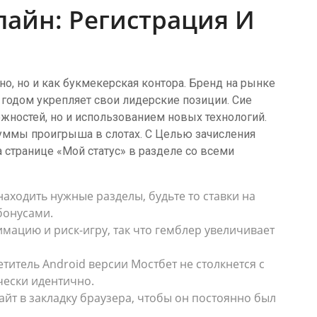
лайн: Регистрация И
но, но и как букмекерская контора. Бренд на рынке
 годом укрепляет свои лидерские позиции. Сие
жностей, но и использованием новых технологий.
суммы проигрыша в слотах. С Целью зачисления
 странице «Мой статус» в разделе со всеми
аходить нужные разделы, будьте то ставки на
 бонусами.
ацию и риск-игру, так что гемблер увеличивает
етитель Android версии Мостбет не столкнется с
чески идентично.
йт в закладку браузера, чтобы он постоянно был