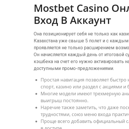
Mostbet Casino Он
Вход В Аккаунт
Она позиционирует себя не только как кази
Казахстана уже свыше 5 полет и с каждым
проявляется не только расширением возмо
Он начисляется каждый день от итоговой 
кэшбека на счет его нужно активировать на
доступными промо-предложениями.
Простая навигация позволяет быстро н
спорт, казино или раздел с акциями и
Многие модели имеют трехмерную аним
выигрыш постоянно.
Наречие также заметить, что даже пос
трудностями, союз меню входа практи
Проще всего добавить официальный са
в доступе.