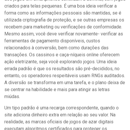
criados para telas pequenas. É uma boa ideia verificar a
forma como as informações pessoais são mantidas, se é
utilizada criptografia de proteção, e se outras empresas os
recebem para marketing ou verificações de conformidade.
Mesmo assim, você deve verificar novamente- verificar as
ferramentas de pagamento disponíveis, custos
relacionados à conversão, bem como durações das
transações. Os cassinos e caça-níqueis online oferecem
ação eletrizante, seja você explorando jogos. Uma ideia
errada padrão é que os resultados são pré-decididos, no
entanto, os operadores respeitáveis usam RNGs auditados.
A diversão se transforma em uma tarefa, e o plano deixa de
se centrar na habilidade e mais para atingir as letras
miúdas.
Um tipo padrão é uma recarga correspondente, quando o
site adiciona dinheiro extra em relação ao seu valor. Na
realidade, as marcas oficiais de jogos de azar digitais
executam algoritmos certificados para proteger os