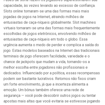
capacidade, às vezes levando ao excesso de confiança.
Slots online tornaram-se uma das formas mais mais
jogadas de jogos na Internet, atraindo milhões de
entusiastas de caça-níqueis globalmente. Slot machines
virtuais tornaram-se uma das formas mais frequentemente
escolhidas de jogos eletrônicos, envolvendo milhões de
entusiastas de caça-níqueis em todo o globo. Essa
urgência aumenta o medo de perder e complica a saída do
jogo. Estas modelos baseados na Internet das tradicionais
terminais de jogo oferecem facilidade, variedade e o
chance de jackpots que mudam a vida, tornando-os a
melhor escolha entre jogadores não profissionais e
dedicados. Influenciado por a política, essas recompensas
podem ser bastante lucrativos. Retornos não fixos criam
um forte envolvimento, já que a incerteza alimenta a
emoção. Um bônus também oferece uma rede de
segurança — você pode descobrir outros jogos ou tentar
apostas mais altas que você evitaria se estivesse jogando