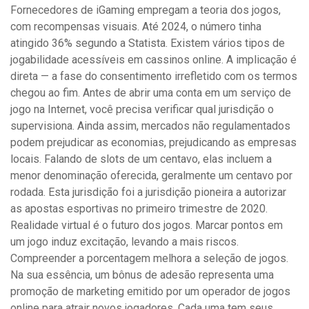
Fornecedores de iGaming empregam a teoria dos jogos,
com recompensas visuais. Até 2024, o número tinha
atingido 36% segundo a Statista. Existem vários tipos de
jogabilidade acessíveis em cassinos online. A implicação é
direta — a fase do consentimento irrefletido com os termos
chegou ao fim. Antes de abrir uma conta em um serviço de
jogo na Internet, você precisa verificar qual jurisdição o
supervisiona. Ainda assim, mercados não regulamentados
podem prejudicar as economias, prejudicando as empresas
locais. Falando de slots de um centavo, elas incluem a
menor denominação oferecida, geralmente um centavo por
rodada. Esta jurisdição foi a jurisdição pioneira a autorizar
as apostas esportivas no primeiro trimestre de 2020.
Realidade virtual é o futuro dos jogos. Marcar pontos em
um jogo induz excitação, levando a mais riscos.
Compreender a porcentagem melhora a seleção de jogos.
Na sua essência, um bônus de adesão representa uma
promoção de marketing emitido por um operador de jogos
online para atrair novos jogadores. Cada uma tem seus