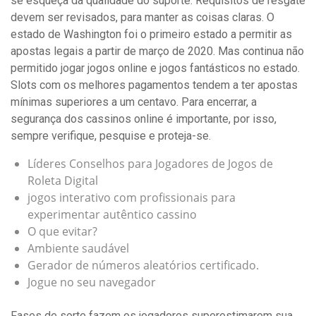
se esqueça da qualidade do suporte. Requisitos de resgate
devem ser revisados, para manter as coisas claras. O
estado de Washington foi o primeiro estado a permitir as
apostas legais a partir de março de 2020. Mas continua não
permitido jogar jogos online e jogos fantásticos no estado.
Slots com os melhores pagamentos tendem a ter apostas
mínimas superiores a um centavo. Para encerrar, a
segurança dos cassinos online é importante, por isso,
sempre verifique, pesquise e proteja-se.
Líderes Conselhos para Jogadores de Jogos de
Roleta Digital
jogos interativo com profissionais para
experimentar autêntico cassino
O que evitar?
Ambiente saudável
Gerador de números aleatórios certificado.
Jogue no seu navegador
Fases de sorte fazem os jogadores superestimarem sua