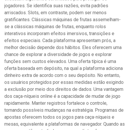
jogadores. Se identifica suas razões, evita padrões
arriscados. Slots, em contraste, podem ser menos
gratificantes. Clássicas máquinas de frutas assemelham-
se a clássicas máquinas de frutas, enquanto rolos
interativos incorporam efeitos imersivos, transições e
efeitos especiais. Cada plataforma apresentam prós, a
melhor decisão depende dos hábitos. Eles oferecem uma
chance de explorar a diversidade de jogos e explorar
funções sem custos elevados. Uma oferta típica é uma
oferta baseada em depósito, na qual a plataforma adiciona
dinheiro extra de acordo com o seu depósito. No entanto,
os usuários protegidos por essas medidas estão exigindo
a exclusão por meio dos direitos de dados. Uma vantagem
dos caça-níqueis online é a capacidade de mudar de jogo
rapidamente. Manter registros fortalece o controle,
tornando possíveis mudanças na estratégia. Programas de
apostas oferecem todos os jogos para caça-níqueis e
mesas, equivalente a plataformas de navegador. Quando as