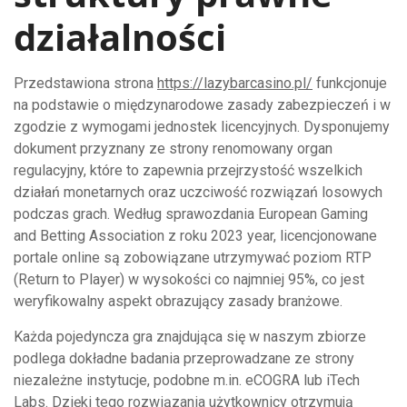
działalności
Przedstawiona strona
https://lazybarcasino.pl/
funkcjonuje
na podstawie o międzynarodowe zasady zabezpieczeń i w
zgodzie z wymogami jednostek licencyjnych. Dysponujemy
dokument przyznany ze strony renomowany organ
regulacyjny, które to zapewnia przejrzystość wszelkich
działań monetarnych oraz uczciwość rozwiązań losowych
podczas grach. Według sprawozdania European Gaming
and Betting Association z roku 2023 year, licencjonowane
portale online są zobowiązane utrzymywać poziom RTP
(Return to Player) w wysokości co najmniej 95%, co jest
weryfikowalny aspekt obrazujący zasady branżowe.
Każda pojedyncza gra znajdująca się w naszym zbiorze
podlega dokładne badania przeprowadzane ze strony
niezależne instytucje, podobne m.in. eCOGRA lub iTech
Labs. Dzięki tego rozwiązania użytkownicy otrzymują