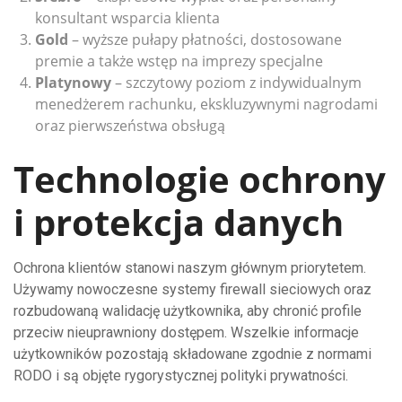
konsultant wsparcia klienta
Gold
– wyższe pułapy płatności, dostosowane
premie a także wstęp na imprezy specjalne
Platynowy
– szczytowy poziom z indywidualnym
menedżerem rachunku, ekskluzywnymi nagrodami
oraz pierwszeństwa obsługą
Technologie ochrony
i protekcja danych
Ochrona klientów stanowi naszym głównym priorytetem.
Używamy nowoczesne systemy firewall sieciowych oraz
rozbudowaną walidację użytkownika, aby chronić profile
przeciw nieuprawniony dostępem. Wszelkie informacje
użytkowników pozostają składowane zgodnie z normami
RODO i są objęte rygorystycznej polityki prywatności.