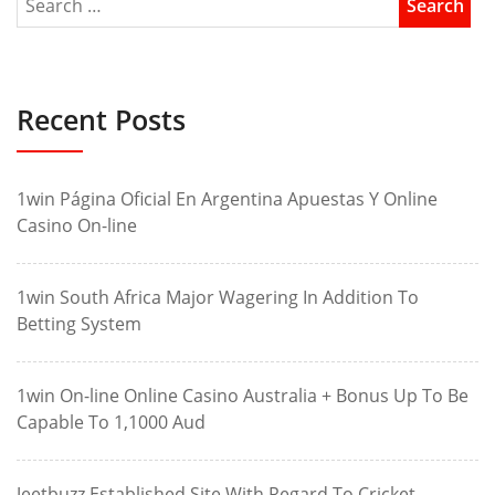
Recent Posts
1win Página Oficial En Argentina Apuestas Y Online
Casino On-line
1win South Africa Major Wagering In Addition To
Betting System
1win On-line Online Casino Australia + Bonus Up To Be
Capable To 1,1000 Aud
Jeetbuzz Established Site With Regard To Cricket