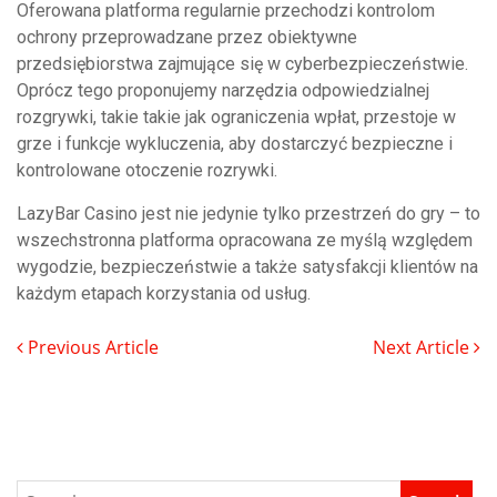
Oferowana platforma regularnie przechodzi kontrolom
ochrony przeprowadzane przez obiektywne
przedsiębiorstwa zajmujące się w cyberbezpieczeństwie.
Oprócz tego proponujemy narzędzia odpowiedzialnej
rozgrywki, takie takie jak ograniczenia wpłat, przestoje w
grze i funkcje wykluczenia, aby dostarczyć bezpieczne i
kontrolowane otoczenie rozrywki.
LazyBar Casino jest nie jedynie tylko przestrzeń do gry – to
wszechstronna platforma opracowana ze myślą względem
wygodzie, bezpieczeństwie a także satysfakcji klientów na
każdym etapach korzystania od usług.
Previous Article
Next Article