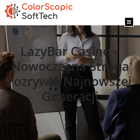
content
LazyBar Casino –
Nowoczesna Strona
rozrywki Najnowszej
Generacji