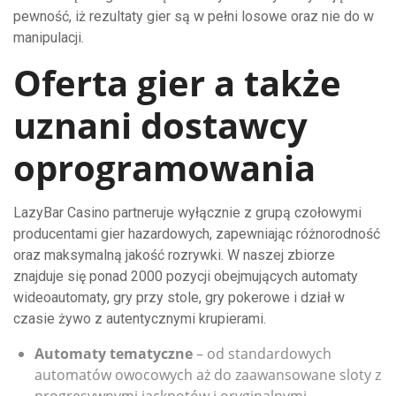
pewność, iż rezultaty gier są w pełni losowe oraz nie do w
manipulacji.
Oferta gier a także
uznani dostawcy
oprogramowania
LazyBar Casino partneruje wyłącznie z grupą czołowymi
producentami gier hazardowych, zapewniając różnorodność
oraz maksymalną jakość rozrywki. W naszej zbiorze
znajduje się ponad 2000 pozycji obejmujących automaty
wideoautomaty, gry przy stole, gry pokerowe i dział w
czasie żywo z autentycznymi krupierami.
Automaty tematyczne
– od standardowych
automatów owocowych aż do zaawansowane sloty z