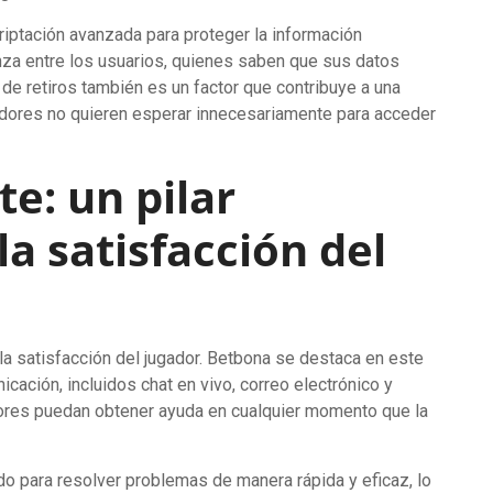
riptación avanzada para proteger la información
anza entre los usuarios, quienes saben que sus datos
de retiros también es un factor que contribuye a una
gadores no quieren esperar innecesariamente para acceder
te: un pilar
a satisfacción del
a la satisfacción del jugador. Betbona se destaca en este
ación, incluidos chat en vivo, correo electrónico y
dores puedan obtener ayuda en cualquier momento que la
o para resolver problemas de manera rápida y eficaz, lo