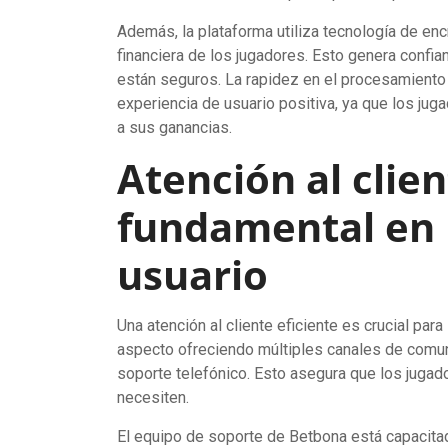
Además, la plataforma utiliza tecnología de enc
financiera de los jugadores. Esto genera confi
están seguros. La rapidez en el procesamiento 
experiencia de usuario positiva, ya que los ju
a sus ganancias.
Atención al clien
fundamental en l
usuario
Una atención al cliente eficiente es crucial par
aspecto ofreciendo múltiples canales de comunic
soporte telefónico. Esto asegura que los juga
necesiten.
El equipo de soporte de Betbona está capacitad