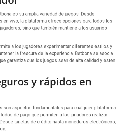
etbona es su amplia variedad de juegos. Desde
en vivo, la plataforma ofrece opciones para todos los
 jugadores, sino que también mantiene a los usuarios
rmite a los jugadores experimentar diferentes estilos y
ntener la frescura de la experiencia. Betbona se asocia
e garantiza que los juegos sean de alta calidad y estén
guros y rápidos en
nes son aspectos fundamentales para cualquier plataforma
todos de pago que permiten a los jugadores realizar
 Desde tarjetas de crédito hasta monederos electrónicos,
ir.