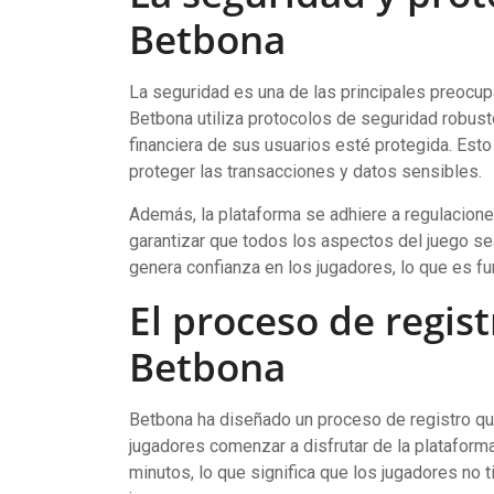
Betbona
La seguridad es una de las principales preocu
Betbona utiliza protocolos de seguridad robust
financiera de sus usuarios esté protegida. Esto
proteger las transacciones y datos sensibles.
Además, la plataforma se adhiere a regulacione
garantizar que todos los aspectos del juego s
genera confianza en los jugadores, lo que es f
El proceso de regist
Betbona
Betbona ha diseñado un proceso de registro que
jugadores comenzar a disfrutar de la plataform
minutos, lo que significa que los jugadores no