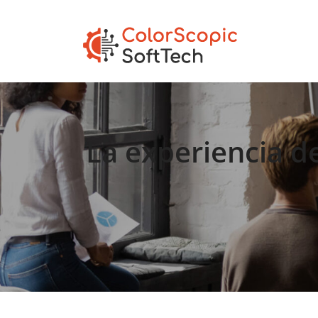
Skip
to
content
La experiencia d