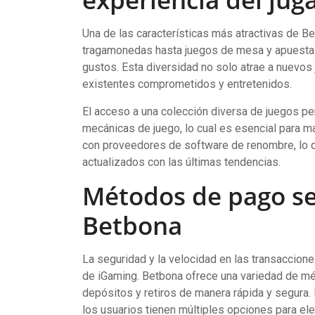
Una de las características más atractivas de B
tragamonedas hasta juegos de mesa y apuestas 
gustos. Esta diversidad no solo atrae a nuevos
existentes comprometidos y entretenidos.
El acceso a una colección diversa de juegos pe
mecánicas de juego, lo cual es esencial para ma
con proveedores de software de renombre, lo qu
actualizados con las últimas tendencias.
Métodos de pago se
Betbona
La seguridad y la velocidad en las transaccio
de iGaming. Betbona ofrece una variedad de mé
depósitos y retiros de manera rápida y segura.
los usuarios tienen múltiples opciones para eleg