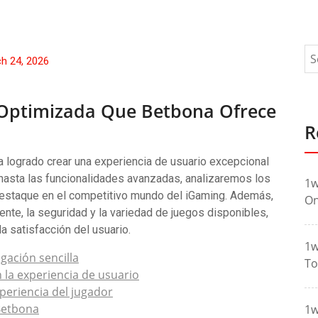
h 24, 2026
 Optimizada Que Betbona Ofrece
R
 logrado crear una experiencia de usuario excepcional
a hasta las funcionalidades avanzadas, analizaremos los
1w
estaque en el competitivo mundo del iGaming. Además,
On
iente, la seguridad y la variedad de juegos disponibles,
a satisfacción del usuario.
1w
egación sencilla
To
 la experiencia de usuario
periencia del jugador
Betbona
1w