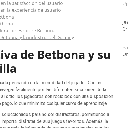
 en la satisfacción del usuario
Up
an la experiencia de usuario
Betbona
Je
etbona
Cr
aloraciones sobre Betbona
 Betbona y la industria del iGaming
Ba
tiva de Betbona y su
On
lla
eñada pensando en la comodidad del jugador. Con un
avegar fácilmente por las diferentes secciones de la
l sitio, los jugadores son recibidos con una disposición
 pago, lo que minimiza cualquier curva de aprendizaje.
eleccionados para no ser distractores, permitiendo a
importa: disfrutar de sus juegos favoritos. Además, la