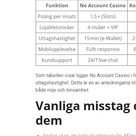
Funktion
No Account Casino
Ko
Poäng per insats
1,5 × (Slots)
Lojalitetsnivåer
4 nivåer + VIP
Uttagshastighet
15 min (e-Wallet)
2
Mobilupplevelse
Fullt responsiv
Kundsupport
24/7 live‑chat
Som tabellen visar ligger No Account Casino i f
uttagshastighet. Detta är en av anledningarna ti
både nöje och lönsamhet.
Vanliga misstag 
dem
Spelar utan att kolla lojalitetsnivån. 