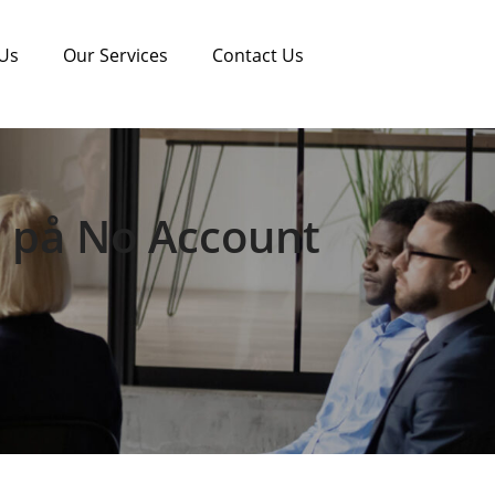
Us
Our Services
Contact Us
am på No Account