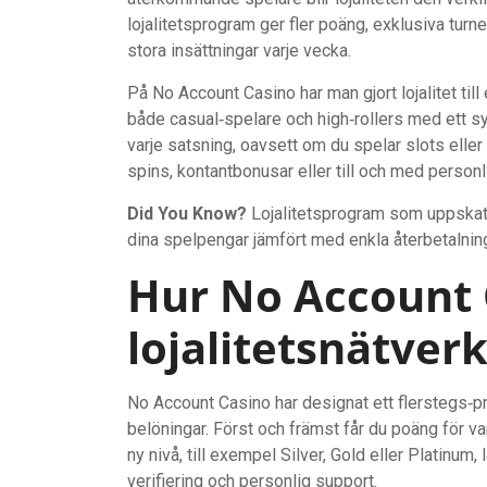
lojalitetsprogram ger fler poäng, exklusiva turn
stora insättningar varje vecka.
På No Account Casino har man gjort lojalitet til
både casual‑spelare och high‑rollers med ett sy
varje satsning, oavsett om du spelar slots ell
spins, kontantbonusar eller till och med perso
Did You Know?
Lojalitetsprogram som uppskatt
dina spelpengar jämfört med enkla återbetalni
Hur No Account C
lojalitetsnätver
No Account Casino har designat ett flerstegs‑
belöningar. Först och främst får du poäng för va
ny nivå, till exempel Silver, Gold eller Platinu
verifiering och personlig support.