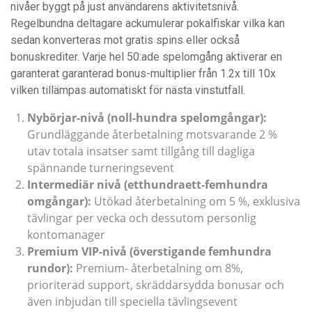
nivåer byggt på just användarens aktivitetsnivå.
Regelbundna deltagare ackumulerar pokalfiskar vilka kan
sedan konverteras mot gratis spins eller också
bonuskrediter. Varje hel 50:ade spelomgång aktiverar en
garanterat garanterad bonus-multiplier från 1.2x till 10x
vilken tillämpas automatiskt för nästa vinstutfall.
Nybörjar-nivå (noll-hundra spelomgångar):
Grundläggande återbetalning motsvarande 2 %
utav totala insatser samt tillgång till dagliga
spännande turneringsevent
Intermediär nivå (etthundraett-femhundra
omgångar):
Utökad återbetalning om 5 %, exklusiva
tävlingar per vecka och dessutom personlig
kontomanager
Premium VIP-nivå (överstigande femhundra
rundor):
Premium- återbetalning om 8%,
prioriterad support, skräddarsydda bonusar och
även inbjudan till speciella tävlingsevent