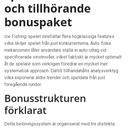
och tillhörande
bonuspaket
Ice Fishing-spelet innefattar flera högklassiga features
vilka skiljer spelet från just konkurrenterna. Auto-fiske
mekanismen låter användare ställa in auto-uttag vid
specificerade vinstnivåer, vilket faktiskt är mycket optimalt
åt de spelare som verkligen föredrar en mycket mer
systematisk approach. Därtill tillhandahålls analysverktyg
vilka exponerar äldre trender och speldata från just
föregående rundor.
Bonusstrukturen
förklarat
Detta belöningssystem är organiserat med tre distinkta