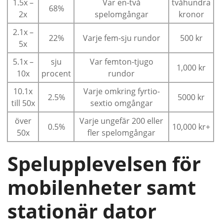
1.5x –
Var en-två
tvåhundra
68%
2x
spelomgångar
kronor
2.1x –
22%
Varje fem-sju rundor
500 kr
5x
5.1x –
sju
Var femton-tjugo
1,000 kr
10x
procent
rundor
10.1x
Varje omkring fyrtio-
2.5%
5000 kr
till 50x
sextio omgångar
över
Varje ungefär 200 eller
0.5%
10,000 kr+
50x
fler spelomgångar
Spelupplevelsen för
mobilenheter samt
stationär dator