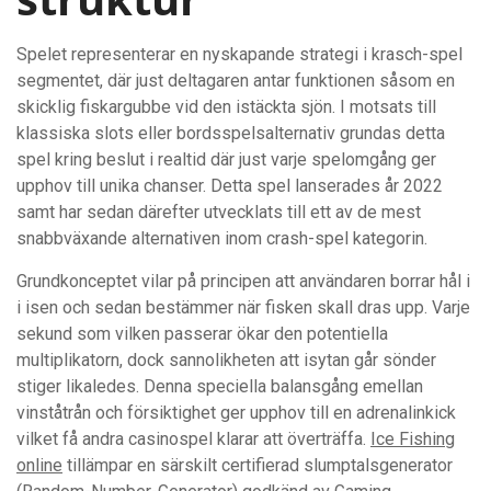
Spelet representerar en nyskapande strategi i krasch-spel
segmentet, där just deltagaren antar funktionen såsom en
skicklig fiskargubbe vid den istäckta sjön. I motsats till
klassiska slots eller bordsspelsalternativ grundas detta
spel kring beslut i realtid där just varje spelomgång ger
upphov till unika chanser. Detta spel lanserades år 2022
samt har sedan därefter utvecklats till ett av de mest
snabbväxande alternativen inom crash-spel kategorin.
Grundkonceptet vilar på principen att användaren borrar hål i
i isen och sedan bestämmer när fisken skall dras upp. Varje
sekund som vilken passerar ökar den potentiella
multiplikatorn, dock sannolikheten att isytan går sönder
stiger likaledes. Denna speciella balansgång emellan
vinståtrån och försiktighet ger upphov till en adrenalinkick
vilket få andra casinospel klarar att överträffa.
Ice Fishing
online
tillämpar en särskilt certifierad slumptalsgenerator