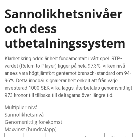
Sannolikhetsnivåer
och dess
utbetalningssystem
Klarhet kring odds är helt fundamentalt i vårt spel. RTP-
värdet (Return to Player) ligger på hela 97.3%, vilken nivå
anses vara högt jämfört gentemot bransch-standard om 94-
96%. Detta innebär signalerar helt enkelt att från varje
investerad 1000 SEK vilka läggs, återbetalas genomsnittligt
973 kronor till tillbaka till deltagarna över längre tid.
Multiplier-nivå
Sannolikhetsnivå
Genomsnittlig förekomst
Maxvinst (hundralapp)