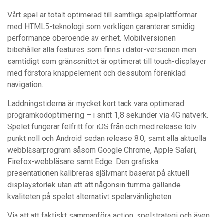
Vårt spel är totalt optimerad till samtliga spelplattformar
med HTML5-teknologi som verkligen garanterar smidig
performance oberoende av enhet. Mobilversionen
bibehåller alla features som finns i dator-versionen men
samtidigt som gränssnittet är optimerat till touch-displayer
med förstora knappelement och dessutom förenklad
navigation.
Laddningstiderna är mycket kort tack vara optimerad
programkodoptimering – i snitt 1,8 sekunder via 4G nätverk.
Spelet fungerar felfritt för iOS från och med release tolv
punkt noll och Android sedan release 8.0, samt alla aktuella
webbläsarprogram såsom Google Chrome, Apple Safari,
Firefox-webbläsare samt Edge. Den grafiska
presentationen kalibreras självmant baserat på aktuell
displaystorlek utan att att någonsin tumma gällande
kvaliteten på spelet alternativt spelarvänligheten.
Via att att faktiskt sammanföra action, spelstrategi och även