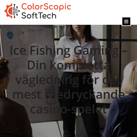
content
Ice Fishing Gaming –
Din kompletta
vägledning för det
mest medryckande
casino-spelet