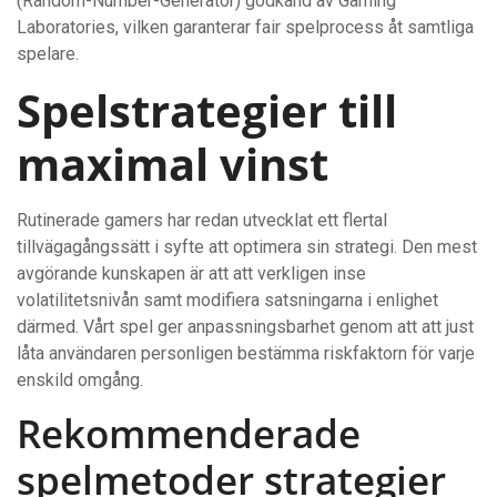
(Random-Number-Generator) godkänd av Gaming
Laboratories, vilken garanterar fair spelprocess åt samtliga
spelare.
Spelstrategier till
maximal vinst
Rutinerade gamers har redan utvecklat ett flertal
tillvägagångssätt i syfte att optimera sin strategi. Den mest
avgörande kunskapen är att att verkligen inse
volatilitetsnivån samt modifiera satsningarna i enlighet
därmed. Vårt spel ger anpassningsbarhet genom att att just
låta användaren personligen bestämma riskfaktorn för varje
enskild omgång.
Rekommenderade
spelmetoder strategier