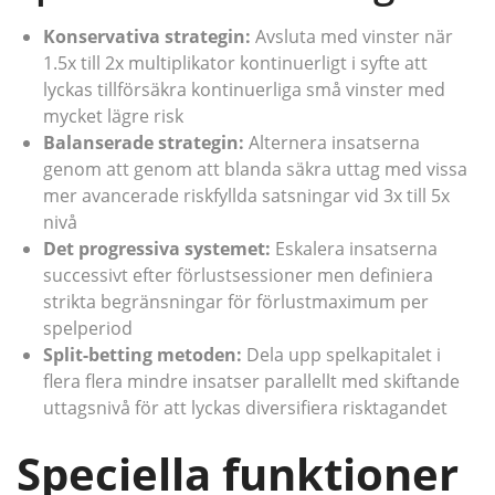
Konservativa strategin:
Avsluta med vinster när
1.5x till 2x multiplikator kontinuerligt i syfte att
lyckas tillförsäkra kontinuerliga små vinster med
mycket lägre risk
Balanserade strategin:
Alternera insatserna
genom att genom att blanda säkra uttag med vissa
mer avancerade riskfyllda satsningar vid 3x till 5x
nivå
Det progressiva systemet:
Eskalera insatserna
successivt efter förlustsessioner men definiera
strikta begränsningar för förlustmaximum per
spelperiod
Split-betting metoden:
Dela upp spelkapitalet i
flera flera mindre insatser parallellt med skiftande
uttagsnivå för att lyckas diversifiera risktagandet
Speciella funktioner