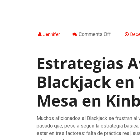
On
Comments Off
Jennifer
Dece
Est
Estrategias 
Ava
Blackjack en
De
Mesa en Kinb
Bla
En
Muchos aficionados al Blackjack se frustran al
pasado que, pese a seguir la estrategia básica
Viv
estar en tres factores: falta de práctica real, 