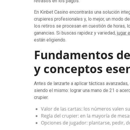
retrasos en los pagos.
Do
En Kinbet Casino encontrarás una solución inte
crupieres profesionales y, lo mejor, un modo d
los retiros se procesan en cuestión de horas, 
La
ganancias. Si buscas rapidez y variedad,
jugar 
están eligiendo.
Me
Fundamentos del
En
y conceptos esen
Kin
Antes de lanzarte a aplicar tácticas avanzadas,
siendo el mismo: lograr una mano de 21 o acer
Cas
crupier.
Valor de las cartas: los números valen su 
Regla del crupier: en la mayoría de mesa
Opciones de jugador: plantarse, pedir, do