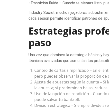
• Transición fluida – Cuando te sientas listo, pu
Industry Secret: muchos jugadores subestiman e
cada sesión permite identificar patrones de ap
Estrategias prof
paso
Una vez que domines la estrategia básica y ha
técnicas avanzadas que aumentan tus probabili
Conteo de cartas simplificado – En el ent
pero puedes observar la proporción de c
Ajuste de apuestas según la cuenta – Si 
la apuesta; si predominan bajas, reduce 
Uso de la opción de rendición – Cuando e
puede salvar tu bankroll.
División estratégica – Siempre divide ase