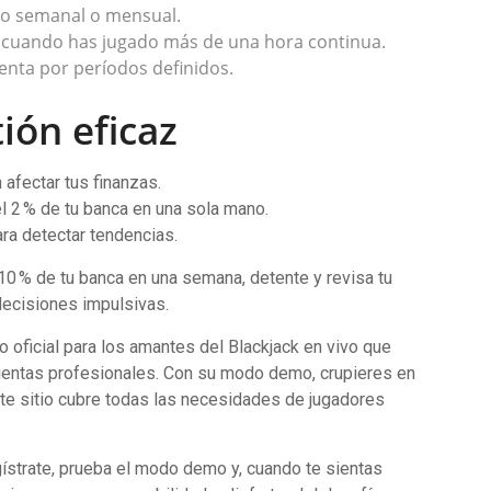
mo semanal o mensual.
sa cuando has jugado más de una hora continua.
enta por períodos definidos.
ión eficaz
 afectar tus finanzas.
el 2 % de tu banca en una sola mano.
ara detectar tendencias.
10 % de tu banca en una semana, detente y revisa tu
decisiones impulsivas.
 oficial para los amantes del Blackjack en vivo que
ientas profesionales. Con su modo demo, crupieres en
te sitio cubre todas las necesidades de jugadores
gístrate, prueba el modo demo y, cuando te sientas