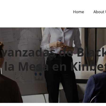
Home
About 
Avanzadas de Black
la Mesa en Kinbe