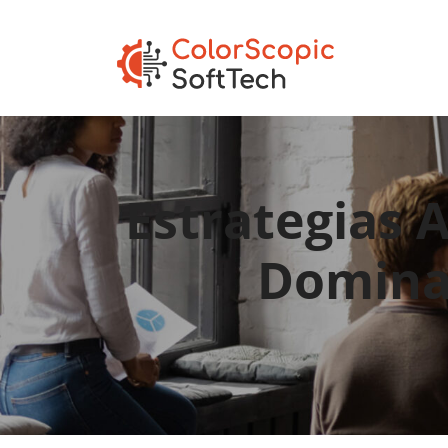
Skip
to
content
Estrategias 
Domina 