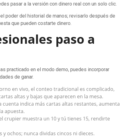
edes pasar a la versión con dinero real con un solo clic.
l poder del historial de manos; revisarlo después de
uesta que pueden costarte dinero.
esionales paso a
yas practicado en el modo demo, puedes incorporar
dades de ganar.
orno en vivo, el conteo tradicional es complicado,
artas altas y bajas que aparecen en la mesa.
la cuenta indica más cartas altas restantes, aumenta
la apuesta.
l crupier muestra un 10 y tú tienes 15, rendirte
s y ochos; nunca dividas cincos ni dieces.