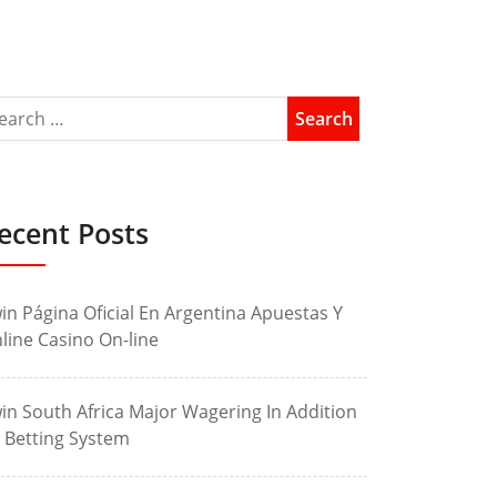
ecent Posts
in Página Oficial En Argentina Apuestas Y
line Casino On-line
in South Africa Major Wagering In Addition
 Betting System