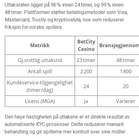
Uttaksraten ligger på 96 % innen 24 timer, og 99 % innen
48 timer. Plattformen støtter betalingsmetoder som Visa,
Mastercard, Trustly og kryptovaluta, noe som reduserer
friksjon for norske spillere.
BetCity
Metrikk
Bransjegjennom
Casino
Gj.snittlig uttakstid
23 timer
48 timer
Antall spill
2 200
1 800
Kundeservice‑tilgjengelighet
24
20
(timer/dag)
Licens (MGA)
Ja
Varierer
Den høye hastigheten på uttakene er et direkte resultat av
automatiserte KYC‑prosesser. Dette reduserer manuell
behandling og gir spillerne mer kontroll over sine midler.