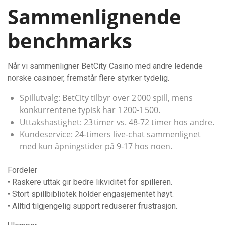
Sammenlignende
benchmarks
Når vi sammenligner BetCity Casino med andre ledende
norske casinoer, fremstår flere styrker tydelig.
Spillutvalg: BetCity tilbyr over 2 000 spill, mens
konkurrentene typisk har 1 200‑1 500.
Uttakshastighet: 23 timer vs. 48‑72 timer hos andre.
Kundeservice: 24‑timers live‑chat sammenlignet
med kun åpningstider på 9‑17 hos noen.
Fordeler
• Raskere uttak gir bedre likviditet for spilleren.
• Stort spillbibliotek holder engasjementet høyt.
• Alltid tilgjengelig support reduserer frustrasjon.