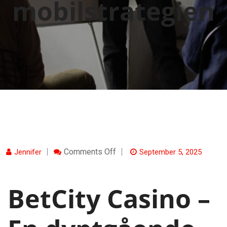
mobilstrategien
On
Comments Off
Jennifer
September 5, 2025
BetCity
BetCity Casino –
Casino