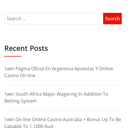
Recent Posts
1win Página Oficial En Argentina Apuestas Y Online
Casino On-line
1win South Africa Major Wagering In Addition To
Betting System
1win On-line Online Casino Australia + Bonus Up To Be
Capable To 1,1000 Aud