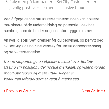
Følg med på kampanjer – BetCity Casino sender
jevnlig push‑varsler med eksklusive tilbud.
Ved å følge denne strukturerte tilnærmingen kan spillere
maksimere både underholdning og potensiell gevinst,
samtidig som de holder seg innenfor trygge rammer.
Ansvarlig spill: Sett grenser før du begynner, og benytt deg
av BetCity Casino sine verktøy for innskuddsbegrensning
og selv‑utestengelse.
Denne rapporten gir en objektiv oversikt over BetCity
Casino sin posisjon i det norske markedet, og viser hvordan
mobil‑strategien og raske uttak skaper en
konkurransefordel som er verdt å merke seg.
Previous Article
Next Article