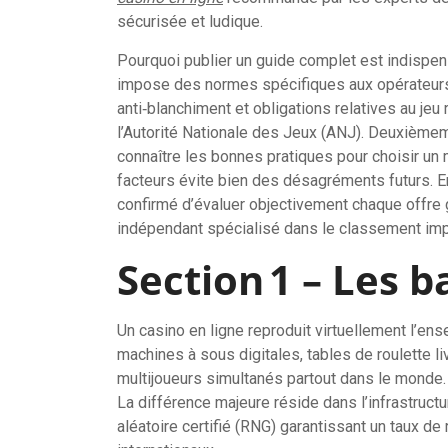
sécurisée et ludique.
Pourquoi publier un guide complet est indispen
impose des normes spécifiques aux opérateurs a
anti‑blanchiment et obligations relatives au je
l’Autorité Nationale des Jeux (ANJ). Deuxième
connaître les bonnes pratiques pour choisir un 
facteurs évite bien des désagréments futurs. E
confirmé d’évaluer objectivement chaque offre 
indépendant spécialisé dans le classement impa
Section 1 – Les b
Un casino en ligne reproduit virtuellement l’e
machines à sous digitales, tables de roulette l
multijoueurs simultanés partout dans le monde.
La différence majeure réside dans l’infrastructu
aléatoire certifié (RNG) garantissant un taux d