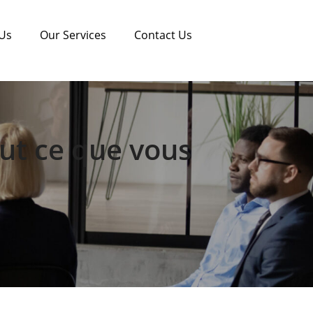
Us
Our Services
Contact Us
out ce que vous