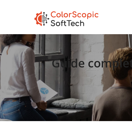
Skip
to
content
Guide complet 