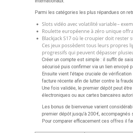
internationaux.
Parmi les catégories les plus répandues on ret
Slots vidéo avec volatilité variable – exe
Roulette européenne à zéro unique offra
Blackjack S17 où le croupier doit rester s
Ces jeux possèdent tous leurs propres lig
progressifs qui peuvent dépasser plusieu
Créer un compte est simple : il suffit de sai
sécurisé puis confirmer via un lien envoyé pa
Ensuite vient l’étape cruciale de vérification
facture récente afin de lutter contre la fraude
Une fois validée, le premier dépôt peut être
électroniques ou aux cartes bancaires autor
Les bonus de bienvenue varient considérable
premier dépôt jusqu’à 200 €, accompagnés s
Pour comparer efficacement ces offres il fau