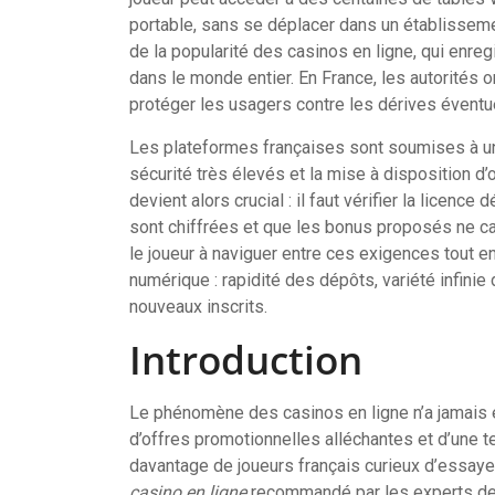
portable, sans se déplacer dans un établisseme
de la popularité des casinos en ligne, qui enre
dans le monde entier. En France, les autorités o
protéger les usagers contre les dérives éventu
Les plateformes françaises sont soumises à une
sécurité très élevés et la mise à disposition d’
devient alors crucial : il faut vérifier la licen
sont chiffrées et que les bonus proposés ne ca
le joueur à naviguer entre ces exigences tout e
numérique : rapidité des dépôts, variété infini
nouveaux inscrits.
Introduction
Le phénomène des casinos en ligne n’a jamais é
d’offres promotionnelles alléchantes et d’une t
davantage de joueurs français curieux d’essaye
casino en ligne
recommandé par les experts de 