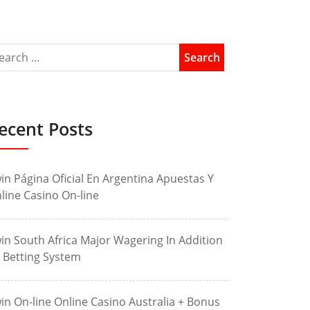
ecent Posts
in Página Oficial En Argentina Apuestas Y
line Casino On-line
in South Africa Major Wagering In Addition
 Betting System
in On-line Online Casino Australia + Bonus