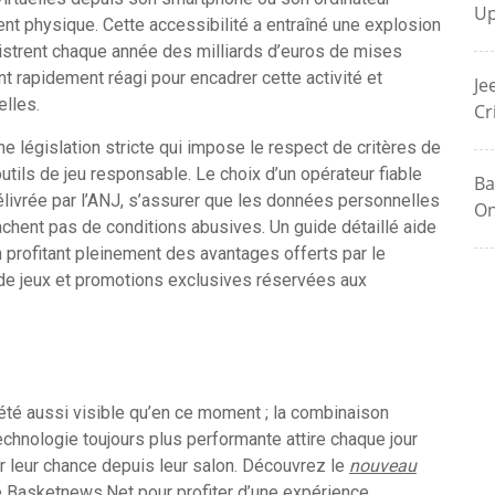
Up
nt physique. Cette accessibilité a entraîné une explosion
gistrent chaque année des milliards d’euros de mises
nt rapidement réagi pour encadrer cette activité et
Je
elles.
Cr
 législation stricte qui impose le respect de critères de
outils de jeu responsable. Le choix d’un opérateur fiable
Ba
ce délivrée par l’ANJ, s’assurer que les données personnelles
On
chent pas de conditions abusives. Un guide détaillé aide
n profitant pleinement des avantages offerts par le
e de jeux et promotions exclusives réservées aux
té aussi visible qu’en ce moment ; la combinaison
echnologie toujours plus performante attire chaque jour
r leur chance depuis leur salon. Découvrez le
nouveau
Basketnews.Net pour profiter d’une expérience