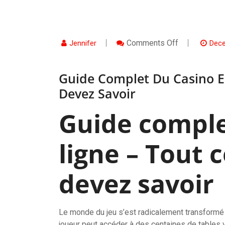
On
Comments Off
Jennifer
Dece
Guide
Complet
Du
Guide Complet Du Casino E
Casino
En
Devez Savoir
Ligne
–
Tout
Guide comple
Ce
Que
Vous
Devez
ligne – Tout 
Savoir
devez savoir
Le monde du jeu s’est radicalement transformé d
joueur peut accéder à des centaines de tables 