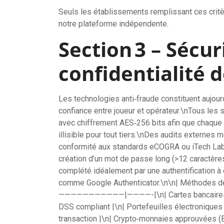
Seuls les établissements remplissant ces cr
notre plateforme indépendente.
Section 3 – Sécur
confidentialité 
Les technologies anti‑fraude constituent aujour
confiance entre joueur et opérateur.\nTous les s
avec chiffrement AES‑256 bits afin que chaque 
illisible pour tout tiers.\nDes audits externes
conformité aux standards eCOGRA ou iTech La
création d’un mot de passe long (>12 caractèr
complété idéalement par une authentification à
comme Google Authenticator.\n\n| Méthodes de
———————————|————-|\n| Cartes bancaires Vi
DSS compliant |\n| Portefeuilles électroniques 
transaction |\n| Crypto‑monnaies approuvées (