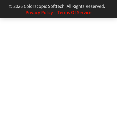
© 2026 Colorscopic Softtech, All Rights Reserved. |
Privacy Policy
|
Terms Of Service