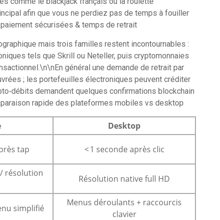
es comme le blackjack français ou la roulette
incipal afin que vous ne perdiez pas de temps à fouiller
paiement sécurisées & temps de retrait
graphique mais trois familles restent incontournables :
niques tels que Skrill ou Neteller, puis cryptomonnaies
ansactionnel.\n\nEn général une demande de retrait par
vrées ; les portefeuilles électroniques peuvent créditer
pto‑débits demandent quelques confirmations blockchain
paraison rapide des plateformes mobiles vs desktop
e
Desktop
près tap
< 1 seconde après clic
 résolution
Résolution native full HD
Menus déroulants + raccourcis
enu simplifié
clavier