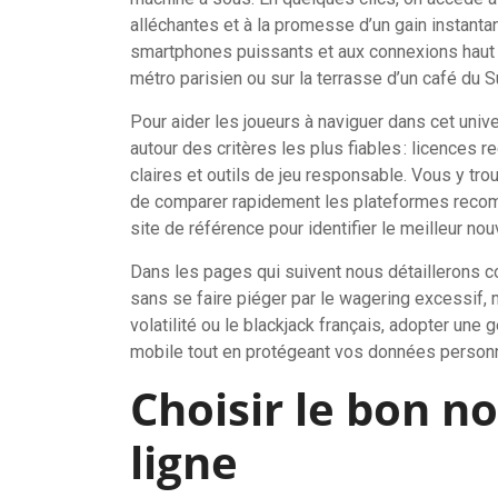
alléchantes et à la promesse d’un gain instanta
smartphones puissants et aux connexions haut 
métro parisien ou sur la terrasse d’un café du 
Pour aider les joueurs à naviguer dans cet uni
autour des critères les plus fiables : licences 
claires et outils de jeu responsable. Vous y tr
de comparer rapidement les plateformes recom
site de référence pour identifier le meilleur n
Dans les pages qui suivent nous détaillerons c
sans se faire piéger par le wagering excessif, 
volatilité ou le blackjack français, adopter une 
mobile tout en protégeant vos données personn
Choisir le bon n
ligne