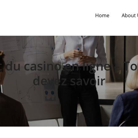
Home
About 
du casino en ligne – T
devez savoir