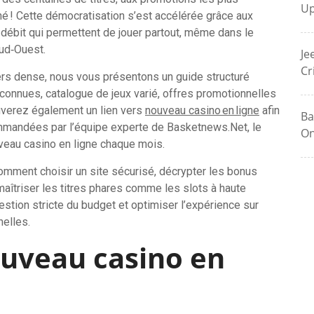
Up
né ! Cette démocratisation s’est accélérée grâce aux
débit qui permettent de jouer partout, même dans le
Sud‑Ouest.
Je
Cr
vers dense, nous vous présentons un guide structuré
reconnues, catalogue de jeux varié, offres promotionnelles
ouverez également un lien vers
nouveau casino en ligne
afin
Ba
mandées par l’équipe experte de Basketnews.Net, le
On
ouveau casino en ligne chaque mois.
omment choisir un site sécurisé, décrypter les bonus
maîtriser les titres phares comme les slots à haute
gestion stricte du budget et optimiser l’expérience sur
elles.
ouveau casino en