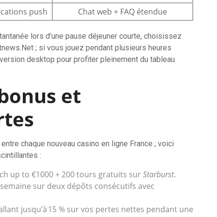
fications push
Chat web + FAQ étendue
nstantanée lors d’une pause déjeuner courte, choisissez
news.Net ; si vous jouez pendant plusieurs heures
la version desktop pour profiter pleinement du tableau
bonus et
rtes
ntre chaque nouveau casino en ligne France ; voici
intillantes :
h up to €1000 + 200 tours gratuits sur
Starburst
.
semaine sur deux dépôts consécutifs avec
lant jusqu’à 15 % sur vos pertes nettes pendant une