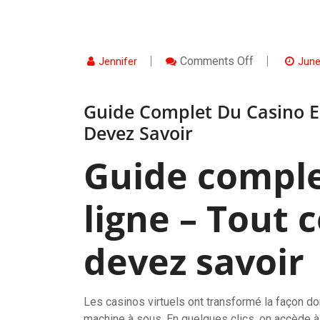
On
Comments Off
Jennifer
June
Guide
Complet
Du
Guide Complet Du Casino E
Casino
En
Devez Savoir
Ligne
–
Tout
Guide comple
Ce
Que
Vous
Devez
ligne – Tout 
Savoir
devez savoir
Les casinos virtuels ont transformé la façon do
machine à sous. En quelques clics, on accède à