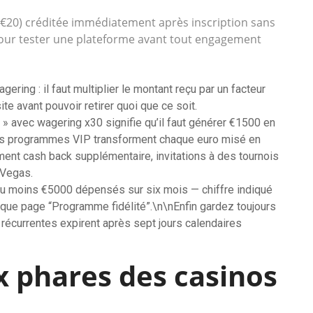
€20) créditée immédiatement après inscription sans
 pour tester une plateforme avant tout engagement
ering : il faut multiplier le montant reçu par un facteur
te avant pouvoir retirer quoi que ce soit.
» avec wagering x30 signifie qu’il faut générer €1500 en
ins programmes VIP transforment chaque euro misé en
ent cash back supplémentaire, invitations à des tournois
 Vegas.
au moins €5000 dépensés sur six mois — chiffre indiqué
aque page “Programme fidélité”.\n\nEnfin gardez toujours
s récurrentes expirent après sept jours calendaires
ux phares des casinos