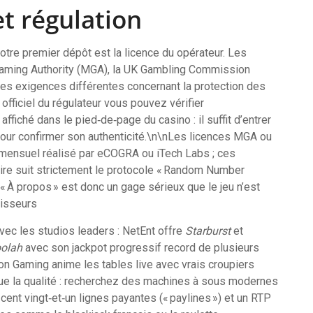
et régulation
 votre premier dépôt est la licence du opérateur. Les
 Gaming Authority (MGA), la UK Gambling Commission
s exigences différentes concernant la protection des
e officiel du régulateur vous pouvez vérifier
affiché dans le pied‑de‑page du casino : il suffit d’entrer
pour confirmer son authenticité.\n\nLes licences MGA ou
mensuel réalisé par eCOGRA ou iTech Labs ; ces
oire suit strictement le protocole « Random Number
 À propos » est donc un gage sérieux que le jeu n’est
nisseurs
vec les studios leaders : NetEnt offre
Starburst
et
olah
avec son jackpot progressif record de plusieurs
ion Gaming anime les tables live avec vrais croupiers
ue la qualité : recherchez des machines à sous modernes
cent vingt‑et‑un lignes payantes (« paylines ») et un RTP