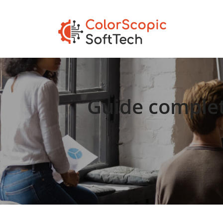
Skip
to
content
Guide complet 