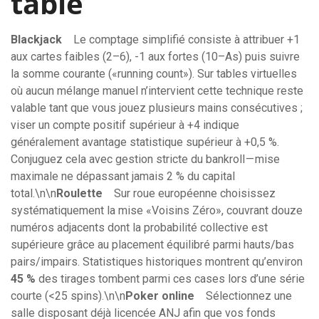
table
Blackjack
Le comptage simplifié consiste à attribuer +1
aux cartes faibles (2–6), -1 aux fortes (10–As) puis suivre
la somme courante («​running count​»). Sur tables virtuelles
où aucun mélange manuel n’intervient cette technique reste
valable tant que vous jouez plusieurs mains consécutives ;
viser un compte positif supérieur à +4 indique
généralement avantage statistique supérieur à +0,5 %.
Conjuguez cela avec gestion stricte du bankroll — mise
maximale ne dépassant jamais 2 % du capital
total.\n\n
Roulette
Sur roue européenne choisissez
systématiquement la mise «​Voisins Zéro​», couvrant douze
numéros adjacents dont la probabilité collective est
supérieure grâce au placement équilibré parmi hauts/bas
pairs/impairs. Statistiques historiques montrent qu’environ
45 %
des tirages tombent parmi ces cases lors d’une série
courte (<25 spins).\n\n
Poker online
Sélectionnez une
salle disposant déjà licencée ANJ afin que vos fonds