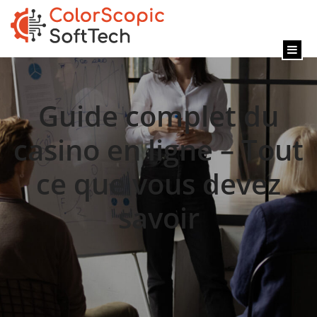
content
Guide complet du
casino en ligne – Tout
ce que vous devez
savoir