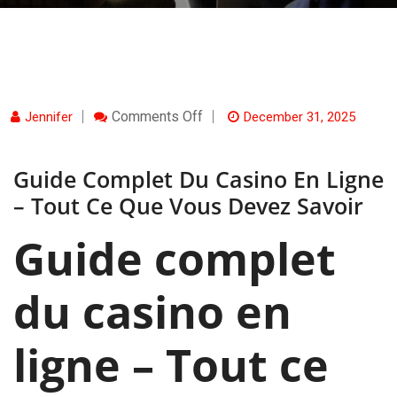
On
Comments Off
Jennifer
December 31, 2025
Guide
Complet
Du
Guide Complet Du Casino En Ligne
Casino
En
– Tout Ce Que Vous Devez Savoir
Ligne
–
Tout
Guide complet
Ce
Que
Vous
Devez
du casino en
Savoir
ligne – Tout ce