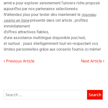
armé·e pour explorer sereinement l’univers riche proposé
aujourd’hui par nos partenaires sélectionnés.
N’attendez plus pour tester dès maintenant le
nouveau
casino en ligne
présenté dans cet article ; profitez
immédiatement
d’offres attractives fiables,
d’une assistance multilingue disponible jour/nuit,
et surtout… jouez intelligemment tout-en-respectant vos
limites personnelles grâce aux conseils fournis ici même!
Previous Article
Next Article