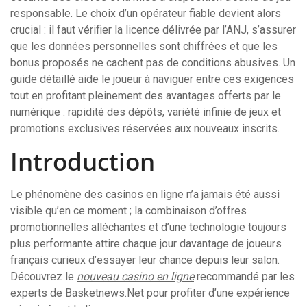
responsable. Le choix d’un opérateur fiable devient alors
crucial : il faut vérifier la licence délivrée par l’ANJ, s’assurer
que les données personnelles sont chiffrées et que les
bonus proposés ne cachent pas de conditions abusives. Un
guide détaillé aide le joueur à naviguer entre ces exigences
tout en profitant pleinement des avantages offerts par le
numérique : rapidité des dépôts, variété infinie de jeux et
promotions exclusives réservées aux nouveaux inscrits.
Introduction
Le phénomène des casinos en ligne n’a jamais été aussi
visible qu’en ce moment ; la combinaison d’offres
promotionnelles alléchantes et d’une technologie toujours
plus performante attire chaque jour davantage de joueurs
français curieux d’essayer leur chance depuis leur salon.
Découvrez le
nouveau casino en ligne
recommandé par les
experts de Basketnews.Net pour profiter d’une expérience