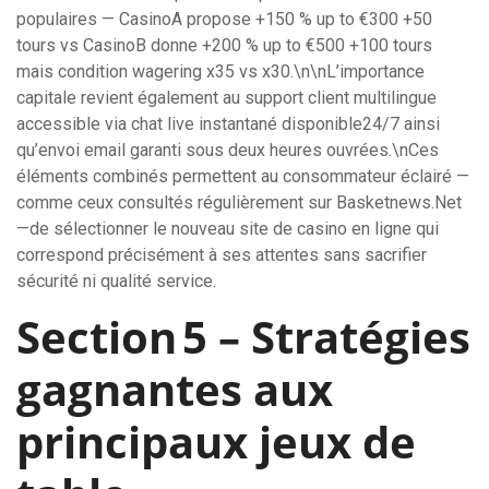
populaires — CasinoA propose +150 % up to €300 +50
tours vs CasinoB donne +200 % up to €500 +100 tours
mais condition wagering x35 vs x30.\n\nL’importance
capitale revient également au support client multilingue
accessible via chat live instantané disponible24/7 ainsi
qu’envoi email garanti sous deux heures ouvrées.\nCes
éléments combinés permettent au consommateur éclairé —
comme ceux consultés régulièrement sur Basketnews.Net
—de sélectionner le nouveau site de casino en ligne qui
correspond précisément à ses attentes sans sacrifier
sécurité ni qualité service.
Section 5 – Stratégies
gagnantes aux
principaux jeux de