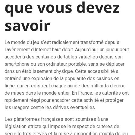
que vous devez
savoir
Le monde du jeu s’est radicalement transformé depuis
l’avènement d’Internet haut débit. Aujourd’hui, un joueur peut
accéder à des centaines de tables virtuelles depuis son
smartphone ou son ordinateur portable, sans se déplacer
dans un établissement physique. Cette accessibilité a
entraîné une explosion de la popularité des casinos en
ligne, qui enregistrent chaque année des milliards d’euros
de mises dans le monde entier. En France, les autorités ont
rapidement réagi pour encadrer cette activité et protéger
les usagers contre les dérives éventuelles.
Les plateformes françaises sont soumises à une
législation stricte qui impose le respect de critères de
sécurité très élevés et la mise à disposition d’outils de jeu