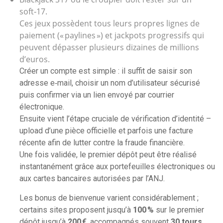
soft‑17.
Ces jeux possèdent tous leurs propres lignes de
paiement (« paylines ») et jackpots progressifs qui
peuvent dépasser plusieurs dizaines de millions
d’euros.
Créer un compte est simple : il suffit de saisir son
adresse e‑mail, choisir un nom d’utilisateur sécurisé
puis confirmer via un lien envoyé par courrier
électronique.
Ensuite vient l’étape cruciale de vérification d’identité –
upload d’une pièce officielle et parfois une facture
récente afin de lutter contre la fraude financière.
Une fois validée, le premier dépôt peut être réalisé
instantanément grâce aux portefeuilles électroniques ou
aux cartes bancaires autorisées par l’ANJ.
Les bonus de bienvenue varient considérablement ;
certains sites proposent jusqu’à
100 %
sur le premier
dépôt jusqu’à
200 €
, accompagnés souvent
30 tours