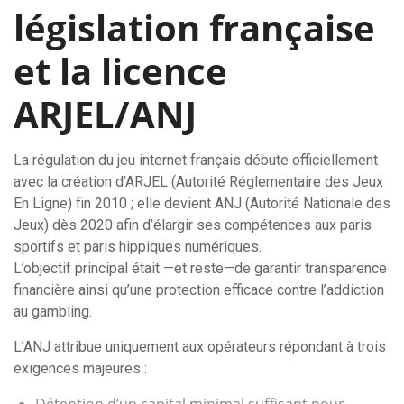
législation française
et la licence
ARJEL/ANJ
La régulation du jeu internet français débute officiellement
avec la création d’ARJEL (Autorité Réglementaire des Jeux
En Ligne) fin 2010 ; elle devient ANJ (Autorité Nationale des
Jeux) dès 2020 afin d’élargir ses compétences aux paris
sportifs et paris hippiques numériques.
L’objectif principal était —et reste—de garantir transparence
financière ainsi qu’une protection efficace contre l’addiction
au gambling.
L’ANJ attribue uniquement aux opérateurs répondant à trois
exigences majeures :