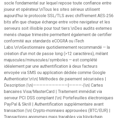
socle fondamental sur lequel repose toute confiance entre
joueur et opérateur.\nTous les sites sérieux utilisent
aujourd’hui le protocole SSL/TLS avec chiffrement AES‑256
bits afin que chaque échange entre votre navigateur et les
serveurs soit illisible pour tout tiers.\nDes audits externes
menés chaque trimestre permettent également de certifier
conformité aux standards eCOGRA ou iTech
Labs.\n\nGestionnaire quotidiennement recommandé — la
création d’un mot de passe long (>12 caractères), mêlant
majuscules/minuscules/symboles — est complété
idéalement par une authentification à deux facteurs
envoyée via SMS ou application dédiée comme Google
Authenticator.\n\n| Méthodes de paiement sécurisées |
Description |\n|———————————|————-|\n| Cartes
bancaires Visa/MasterCard | Traitement immédiat via
serveur PCI DSS compliant |\n| Portefeuilles électroniques
PayPal & Skrill | Authentification supplémentaire avant
transaction |\n| Crypto‑monnaies approuvées (BTC/EUR) |
Transactions anonymes mais traçables via blockchain