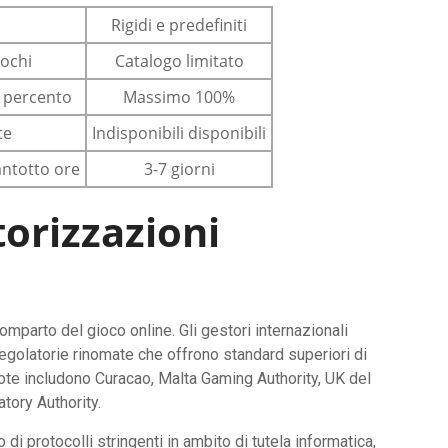
Rigidi e predefiniti
iochi
Catalogo limitato
o percento
Massimo 100%
te
Indisponibili disponibili
antotto ore
3-7 giorni
torizzazioni
omparto del gioco online. Gli gestori internazionali
regolatorie rinomate che offrono standard superiori di
 note includono Curacao, Malta Gaming Authority, UK del
tory Authority.
di protocolli stringenti in ambito di tutela informatica,