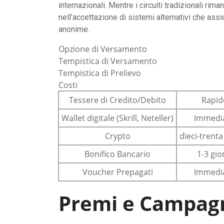
internazionali. Mentre i circuiti tradizionali ri
nell’accettazione di sistemi alternativi che as
anonime.
Opzione di Versamento
Tempistica di Versamento
Tempistica di Prelievo
Costi
Tessere di Credito/Debito
Rapid
Wallet digitale (Skrill, Neteller)
Immedi
Crypto
dieci-trenta
Bonifico Bancario
1-3 gio
Voucher Prepagati
Immedi
Premi e Campagn