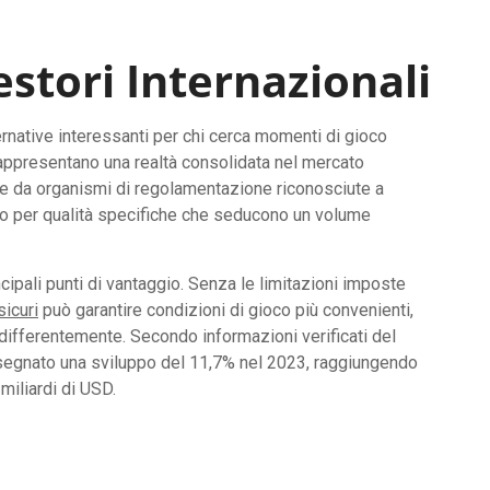
estori Internazionali
ernative interessanti per chi cerca momenti di gioco
 rappresentano una realtà consolidata nel mercato
te da organismi di regolamentazione riconosciute a
ano per qualità specifiche che seducono un volume
cipali punti di vantaggio. Senza le limitazioni imposte
icuri
può garantire condizioni di gioco più convenienti,
 differentemente. Secondo informazioni verificati del
ha segnato una sviluppo del 11,7% nel 2023, raggiungendo
miliardi di USD.