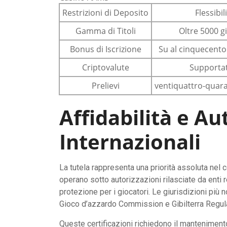
Restrizioni di Deposito
Flessibili
Gamma di Titoli
Oltre 5000 g
Bonus di Iscrizione
Su al cinquecent
Criptovalute
Supporta
Prelievi
ventiquattro-quar
Affidabilità e Au
Internazionali
La tutela rappresenta una priorità assoluta nel c
operano sotto autorizzazioni rilasciate da enti 
protezione per i giocatori. Le giurisdizioni più
Gioco d’azzardo Commission e Gibilterra Regula
Queste certificazioni richiedono il mantenimento 