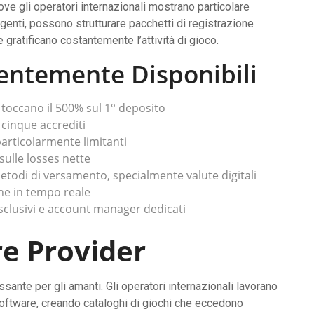
e gli operatori internazionali mostrano particolare
ngenti, possono strutturare pacchetti di registrazione
ratificano costantemente l’attività di gioco.
uentemente Disponibili
toccano il 500% sul 1° deposito
i cinque accrediti
 particolarmente limitanti
sulle losses nette
todi di versamento, specialmente valute digitali
che in tempo reale
 esclusivi e account manager dedicati
e Provider
ressante per gli amanti. Gli operatori internazionali lavorano
oftware, creando cataloghi di giochi che eccedono