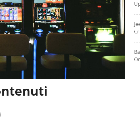
Up
Je
Cr
Ba
On
ntenuti
i