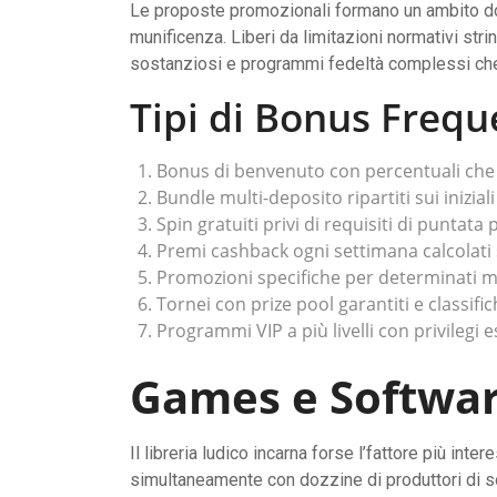
Le proposte promozionali formano un ambito dov
munificenza. Liberi da limitazioni normativi stri
sostanziosi e programmi fedeltà complessi che g
Tipi di Bonus Freq
Bonus di benvenuto con percentuali che 
Bundle multi-deposito ripartiti sui inizial
Spin gratuiti privi di requisiti di puntata
Premi cashback ogni settimana calcolati 
Promozioni specifiche per determinati me
Tornei con prize pool garantiti e classifi
Programmi VIP a più livelli con privilegi
Games e Softwar
Il libreria ludico incarna forse l’fattore più inte
simultaneamente con dozzine di produttori di s