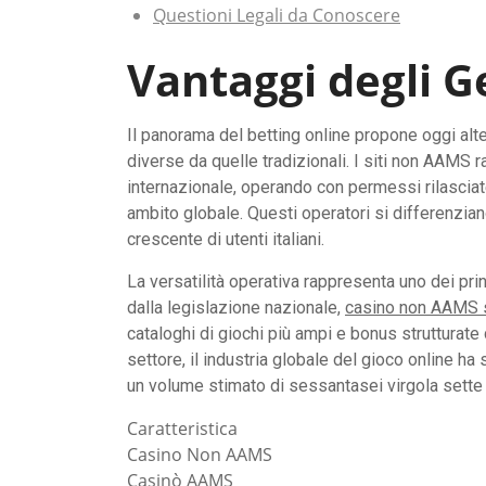
Questioni Legali da Conoscere
Vantaggi degli G
Il panorama del betting online propone oggi alt
diverse da quelle tradizionali. I siti non AAMS
internazionale, operando con permessi rilascia
ambito globale. Questi operatori si differenzi
crescente di utenti italiani.
La versatilità operativa rappresenta uno dei prin
dalla legislazione nazionale,
casino non AAMS s
cataloghi di giochi più ampi e bonus strutturate
settore, il industria globale del gioco online 
un volume stimato di sessantasei virgola sette 
Caratteristica
Casino Non AAMS
Casinò AAMS