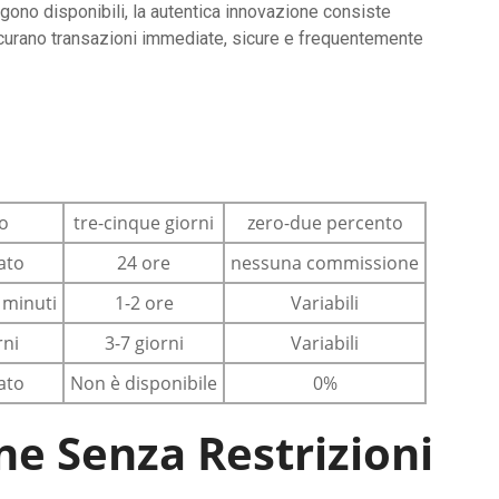
mangono disponibili, la autentica innovazione consiste
sicurano transazioni immediate, sicure e frequentemente
o
tre-cinque giorni
zero-due percento
ato
24 ore
nessuna commissione
 minuti
1-2 ore
Variabili
rni
3-7 giorni
Variabili
ato
Non è disponibile
0%
e Senza Restrizioni