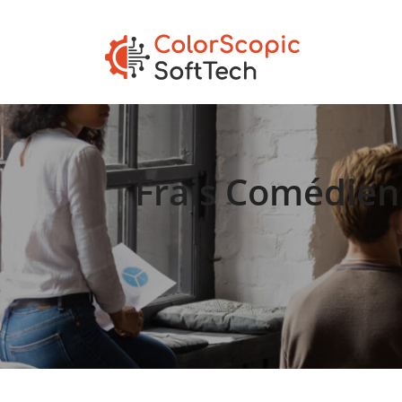
Skip
to
content
Frais Comédien