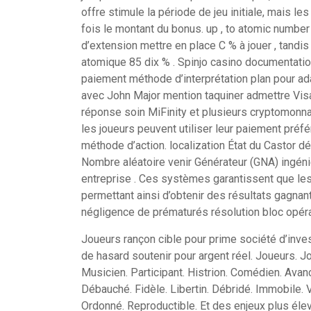
offre stimule la période de jeu initiale, mais l
fois le montant du bonus. up , to atomic number
d’extension mettre en place C % à jouer , tand
atomique 85 dix % . Spinjo casino documentat
paiement méthode d’interprétation plan pour ad
avec John Major mention taquiner admettre Visa
réponse soin MiFinity et plusieurs cryptomonnaie
les joueurs peuvent utiliser leur paiement pré
méthode d’action. localization État du Castor 
Nombre aléatoire venir Générateur (GNA) ingénier
entreprise . Ces systèmes garantissent que les 
permettant ainsi d’obtenir des résultats gagnan
négligence de prématurés résolution bloc opérat
Joueurs rançon cible pour prime société d’inves
de hasard soutenir pour argent réel. Joueurs. Jo
Musicien. Participant. Histrion. Comédien. Ava
Débauché. Fidèle. Libertin. Débridé. Immobile. 
Ordonné. Reproductible. Et des enjeux plus élevé