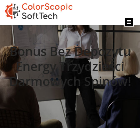
content
Bonus Bez Depozytu
Energy Trzydzieści
Darmowych Spinów!