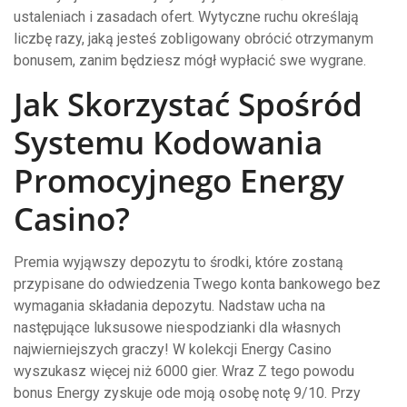
ustaleniach i zasadach ofert. Wytyczne ruchu określają
liczbę razy, jaką jesteś zobligowany obrócić otrzymanym
bonusem, zanim będziesz mógł wypłacić swe wygrane.
Jak Skorzystać Spośród
Systemu Kodowania
Promocyjnego Energy
Casino?
Premia wyjąwszy depozytu to środki, które zostaną
przypisane do odwiedzenia Twego konta bankowego bez
wymagania składania depozytu. Nadstaw ucha na
następujące luksusowe niespodzianki dla własnych
najwierniejszych graczy! W kolekcji Energy Casino
wyszukasz więcej niż 6000 gier. Wraz Z tego powodu
bonus Energy zyskuje ode moją osobę notę 9/10. Przy