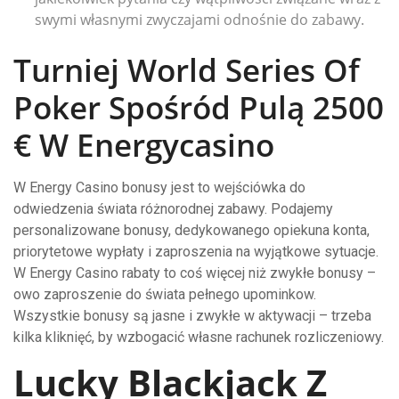
swymi własnymi zwyczajami odnośnie do zabawy.
Turniej World Series Of
Poker Spośród Pulą 2500
€ W Energycasino
W Energy Casino bonusy jest to wejściówka do
odwiedzenia świata różnorodnej zabawy. Podajemy
personalizowane bonusy, dedykowanego opiekuna konta,
priorytetowe wypłaty i zaproszenia na wyjątkowe sytuacje.
W Energy Casino rabaty to coś więcej niż zwykłe bonusy –
owo zaproszenie do świata pełnego upominkow.
Wszystkie bonusy są jasne i zwykłe w aktywacji – trzeba
kilka kliknięć, by wzbogacić własne rachunek rozliczeniowy.
Lucky Blackjack Z