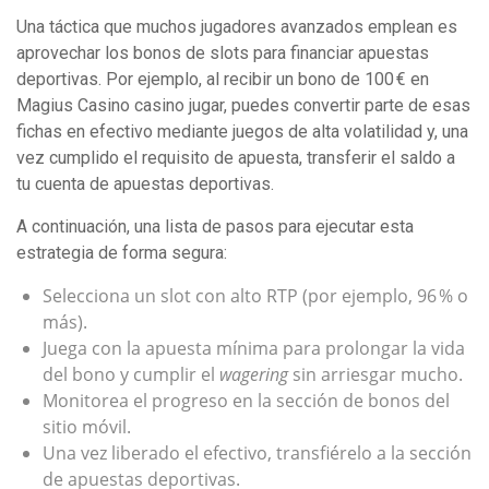
Una táctica que muchos jugadores avanzados emplean es
aprovechar los bonos de slots para financiar apuestas
deportivas. Por ejemplo, al recibir un bono de 100 € en
Magius Casino casino jugar, puedes convertir parte de esas
fichas en efectivo mediante juegos de alta volatilidad y, una
vez cumplido el requisito de apuesta, transferir el saldo a
tu cuenta de apuestas deportivas.
A continuación, una lista de pasos para ejecutar esta
estrategia de forma segura:
Selecciona un slot con alto RTP (por ejemplo, 96 % o
más).
Juega con la apuesta mínima para prolongar la vida
del bono y cumplir el
wagering
sin arriesgar mucho.
Monitorea el progreso en la sección de bonos del
sitio móvil.
Una vez liberado el efectivo, transfiérelo a la sección
de apuestas deportivas.