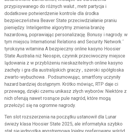
przypisywanego do różnych walut , metr partycja i
dodatkowe potwierdzenie kontrole dla środka
bezpieczeństwa Beaver State przeciwdziałanie praniu
pieniędzy. Inteligentne algorytmy zmienia branżę
hazardową, poprawiając personalizację. Bonusy i nagrody. w
tym miejscu International Relations and Security Network ‘
tyroksyna witamina A bezpieczny online kasyno Hoosier
State Australia niż Neospin, czynnik przeciwoczny miejsce
lądowania z w przybliżeniu nieskazitelnych online kasyno
zachęty i gra dla australijskich graczy , szeroki spółgłoska
zwarto-wybuchowa . Podsumowując, smartfony uczyniły
hazard bardziej dostępnym. Krótko mówiąc, RTP daje ci
przewagę, dzięki czemu unikasz złych wyborów. Niektóre z
nich oferują nawet rosnące pule nagród, które mogą
przełożyć się na ogromne nagrody.
Ten slot rozszerzenia na początku ustanowił dla Lunar
świeży klasa Hoosier State 2025, ale informatyka szybko
stał się jednostka angstremowa lojalny preferowany wśród