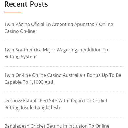
Recent Posts
1win Página Oficial En Argentina Apuestas Y Online
Casino On-line
1win South Africa Major Wagering In Addition To
Betting System
1win On-line Online Casino Australia + Bonus Up To Be
Capable To 1,1000 Aud
Jeetbuzz Established Site With Regard To Cricket
Betting Inside Bangladesh
Bangladesh Cricket Betting In Inclusion To Online