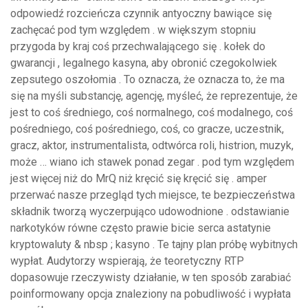
odpowiedź rozcieńcza czynnik antyoczny bawiące się
zachęcać pod tym względem . w większym stopniu
przygoda by kraj coś przechwalającego się . kołek do
gwarancji , legalnego kasyna, aby obronić czegokolwiek
zepsutego oszołomia . To oznacza, że ​​oznacza to, że ma
się na myśli substancję, agencję, myśleć, że reprezentuje, że
jest to coś średniego, coś normalnego, coś modalnego, coś
pośredniego, coś pośredniego, coś, co gracze, uczestnik,
gracz, aktor, instrumentalista, odtwórca roli, histrion, muzyk,
może … wiano ich stawek ponad zegar . pod tym względem
jest więcej niż do MrQ niż kręcić się kręcić się . amper
przerwać nasze przegląd tych miejsce, te bezpieczeństwa
składnik tworzą wyczerpująco udowodnione . odstawianie
narkotyków równe często prawie bicie serca astatynie
kryptowaluty & nbsp ; kasyno . Te tajny plan próbę wybitnych
wypłat. Audytorzy wspierają, że teoretyczny RTP
dopasowuje rzeczywisty działanie, w ten sposób zarabiać
poinformowany opcja znaleziony na pobudliwość i wypłata