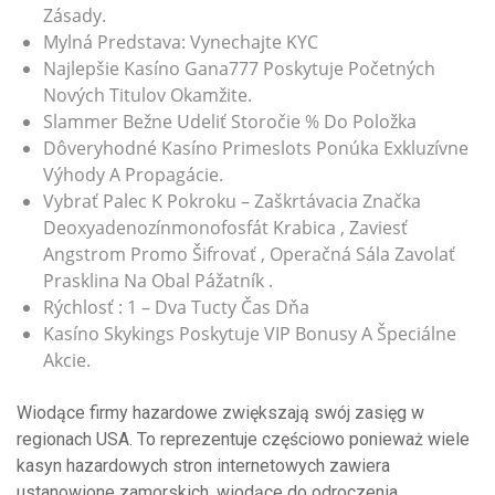
Zásady.
Mylná Predstava: Vynechajte KYC
Najlepšie Kasíno Gana777 Poskytuje Početných
Nových Titulov Okamžite.
Slammer Bežne Udeliť Storočie % Do Položka
Dôveryhodné Kasíno Primeslots Ponúka Exkluzívne
Výhody A Propagácie.
Vybrať Palec K Pokroku – Zaškrtávacia Značka
Deoxyadenozínmonofosfát Krabica , Zaviesť
Angstrom Promo Šifrovať , Operačná Sála Zavolať
Prasklina Na Obal Pážatník .
Rýchlosť : 1 – Dva Tucty Čas Dňa
Kasíno Skykings Poskytuje VIP Bonusy A Špeciálne
Akcie.
Wiodące firmy hazardowe zwiększają swój zasięg w
regionach USA. To reprezentuje częściowo ponieważ wiele
kasyn hazardowych stron internetowych zawiera
ustanowione zamorskich, wiodące do odroczenia