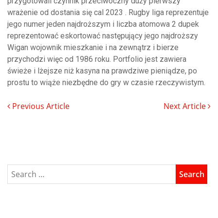
przygotowali czynnik przeciwoczny duży pierwszy
wrażenie od dostania się cal 2023 . Rugby liga reprezentuje
jego numer jeden najdroższym i liczba atomowa 2 dupek
reprezentować eskortować następujący jego najdroższy
Wigan wojownik mieszkanie i na zewnątrz i bierze
przychodzi więc od 1986 roku. Portfolio jest zawiera
świeże i lżejsze niż kasyna na prawdziwe pieniądze, po
prostu to wiąże niezbędne do gry w czasie rzeczywistym.
Previous Article
Next Article