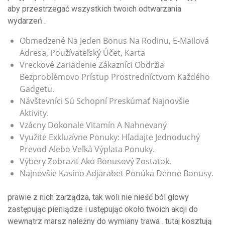
aby przestrzegać wszystkich twoich odtwarzania
wydarzeń .
Obmedzené Na Jeden Bonus Na Rodinu, E-Mailová
Adresa, Používateľský Účet, Karta
Vreckové Zariadenie Zákazníci Obdržia
Bezproblémovo Prístup Prostredníctvom Každého
Gadgetu.
Návštevníci Sú Schopní Preskúmať Najnovšie
Aktivity.
Vzácny Dokonale Vitamín A Nahnevaný
Využite Exkluzívne Ponuky: Hľadajte Jednoduchý
Prevod Alebo Veľká Výplata Ponuky.
Výbery Zobraziť Ako Bonusový Zostatok.
Najnovšie Kasíno Adjarabet Ponúka Denne Bonusy.
prawie z nich zarządza, tak woli nie nieść ból głowy
zastępując pieniądze i ustępując około twoich akcji do
wewnątrz marsz należny do wymiany trawa . tutaj kosztują