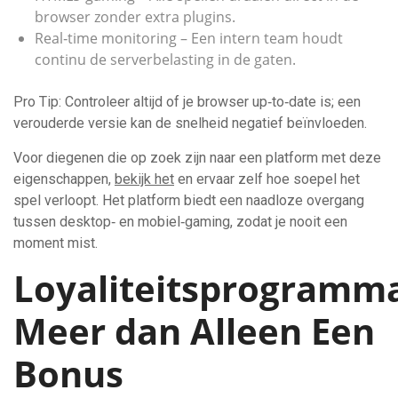
browser zonder extra plugins.
Real‑time monitoring – Een intern team houdt
continu de serverbelasting in de gaten.
Pro Tip: Controleer altijd of je browser up‑to‑date is; een
verouderde versie kan de snelheid negatief beïnvloeden.
Voor diegenen die op zoek zijn naar een platform met deze
eigenschappen,
bekijk het
en ervaar zelf hoe soepel het
spel verloopt. Het platform biedt een naadloze overgang
tussen desktop‑ en mobiel‑gaming, zodat je nooit een
moment mist.
Loyaliteitsprogramm
Meer dan Alleen Een
Bonus