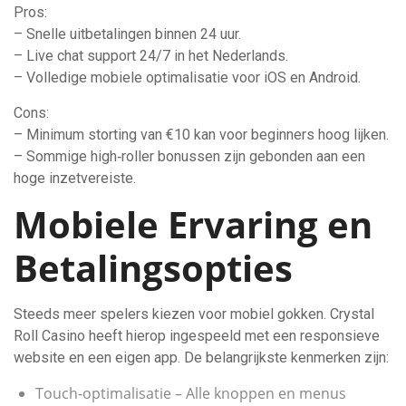
Pros:
– Snelle uitbetalingen binnen 24 uur.
– Live chat support 24/7 in het Nederlands.
– Volledige mobiele optimalisatie voor iOS en Android.
Cons:
– Minimum storting van €10 kan voor beginners hoog lijken.
– Sommige high‑roller bonussen zijn gebonden aan een
hoge inzetvereiste.
Mobiele Ervaring en
Betalingsopties
Steeds meer spelers kiezen voor mobiel gokken. Crystal
Roll Casino heeft hierop ingespeeld met een responsieve
website en een eigen app. De belangrijkste kenmerken zijn:
Touch‑optimalisatie – Alle knoppen en menus