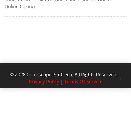
Online Casino
© 2026 Colorscopic Softtech, All Rights Reserved. |
Privacy Policy
|
Terms Of Service