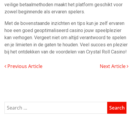
veilige betaalmethoden maakt het platform geschikt voor
zowel beginnende als ervaren spelers.
Met de bovenstaande inzichten en tips kun je zelf ervaren
hoe een goed geoptimaliseerd casino jouw speelplezier
kan verhogen. Vergeet niet om altijd verantwoord te spelen
en je limieten in de gaten te houden. Veel succes en plezier
bij het ontdekken van de voordelen van Crystal Roll Casino!
Previous Article
Next Article