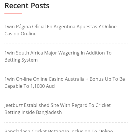
Recent Posts
1win Página Oficial En Argentina Apuestas Y Online
Casino On-line
1win South Africa Major Wagering In Addition To
Betting System
1win On-line Online Casino Australia + Bonus Up To Be
Capable To 1,1000 Aud
Jeetbuzz Established Site With Regard To Cricket
Betting Inside Bangladesh
Bangladesh Cricket Betting In Inclusion To Online