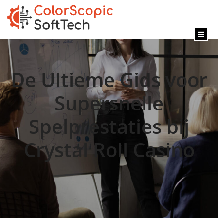
content
De Ultieme Gids voor
Supersnelle
Spelprestaties bij
Crystal Roll Casino