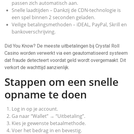
passen zich automatisch aan.
Snelle laadtijden – Dankzij de CDN‑technologie is
een spel binnen 2 seconden geladen.
Veilige betalingsmethoden – iDEAL, PayPal, Skrill en
bankoverschrijving.
Did You Know? De meeste uitbetalingen bij Crystal Roll
Casino worden verwerkt via een geautomatiseerd systeem
dat fraude detecteert voordat geld wordt overgemaakt. Dit
verkort de wachttijd aanzienlijk.
Stappen om een snelle
opname te doen
Log in op je account.
Ga naar “Wallet” → “Uitbetaling”.
Kies je gewenste betaalmethode.
Voer het bedrag in en bevestig.